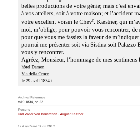
belles productions de votre génie; mais c’est enva
à vos atteliers, soit à votre maison; et l’acciden
r
votre excellent voisin le Chev
. Kæstner, qui m’av
moi, m’oblige, pour pouvoir vous rencontrer, de m
pour que vous me fassiez la faveur de m’indiquer 
pourrai me présenter soit via Sistina soit Palazzo 
vous y rencontrer.
Agréez, Monsieur, l’hommage de mes sentimens le
hôtel Damon
Via della Croce
le 29 avril 1834./.
Archival Reference
m19 1834, nr. 22
Persons
Karl Viktor von Bonstetten
·
August Kestner
Last updated 11.03.2013