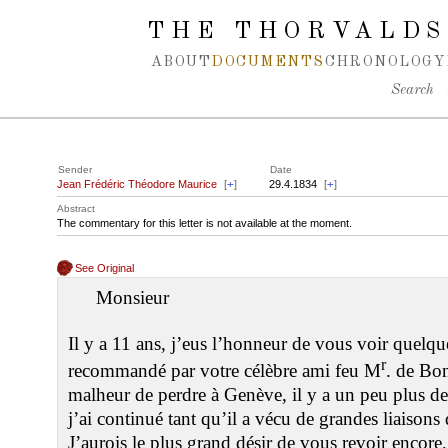
Spring navigation over
THE THORVALDS
ABOUT
DOCUMENTS
CHRONOLOGY
Search
Sender
Date
Jean Frédéric Théodore Maurice
[
+
]
29.4.1834
[
+
]
Abstract
The commentary for this letter is not available at the moment.
See Original
Monsieur
Il y a 11 ans, j’eus l’honneur de vous voir quelque
r
recommandé par votre célèbre ami feu M
. de Bon
malheur de perdre à Genève, il y a un peu plus de
j’ai continué tant qu’il a vécu de grandes liaisons 
J’aurois le plus grand désir de vous revoir encore