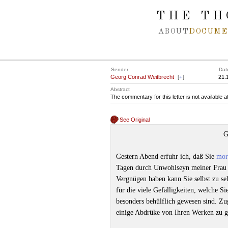
Spring navigation over
THE TH
ABOUT
DOCUME
Sender
Dat
Georg Conrad Weitbrecht
[
+
]
21.
Abstract
The commentary for this letter is not available 
See Original
G
Gestern Abend erfuhr ich, daß Sie
mor
Tagen durch Unwohlseyn meiner Frau g
Vergnügen haben kann Sie selbst zu seh
für die viele Gefälligkeiten, welche 
besonders behülflich gewesen sind. Zug
einige Abdrüke von Ihren Werken zu g