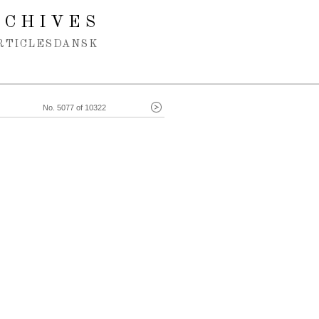
RCHIVES
RTICLES
DANSK
No. 5077 of 10322