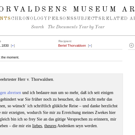
ORVALDSENS MUSEUM A
NTS
CHRONOLOGY
PERSONS
SUBJECTS
RELATED A
Search
The Documents Year by Year
e
Recipient
1.1830
[
+
]
Bertel Thorvaldsen
[
+
]
at the moment.
eehrtester Herr v. Thorwaldsen.
gen abreisen
und ich bedaure nun um so mehr, daß ich seit einigen
ehindert war Sie früher noch zu besuchen, da ich nicht mehr das
en, so wünsch’ ich schriftlich glükliche Reise – und danke herzlichst
Sie mir erzeigten, wodurch Sie mir zu Erreichung meines Zwekes hier
leich bin ich so frey Sie an das gütige Versprechen zu erinnern, mir
eben – die mir ein
liebes
,
theures
Andenken seyn werden.