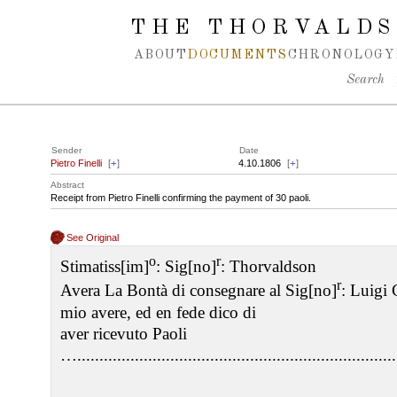
Spring navigation over
THE THORVALDS
ABOUT
DOCUMENTS
CHRONOLOGY
Search
Sender
Date
Pietro Finelli
[
+
]
4.10.1806
[
+
]
Abstract
Receipt from Pietro Finelli confirming the payment of 30 paoli.
See Original
o
r
Stimatiss[im]
: Sig[no]
: Thorvaldson
r
Avera La Bontà di consegnare al Sig[no]
: Luigi 
mio avere, ed en fede dico di
aver ricevuto Paoli
….......................................................................