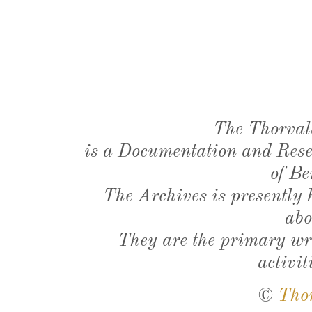
The Thorval
is a Documentation and Resea
of Be
The Archives is presently
abo
They are the primary wri
activit
©
Tho