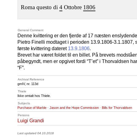
Roma questo di
4
Ottobre
1806
General Comment
Denne kvittering er den fjerde af 17 næsten enslydende
Pietro Finelli modtaget i perioden 13.9.1806-3.1.1807, 
første kvittering dateret
13.9.1806
.
Brevet har været foldet til en billet. På brevets modst
påbegyndt, men er opgivet fordi “T’et” i Thorvaldsen har
“F”.
Archival Reference
gmIV, nr. 113d
Thiele
Ikke omtalt hos Thiele.
Subjects
Purchase of Marble
·
Jason and the Hope Commission
·
Bills for Thorvaldsen
Persons
Luigi Grandi
Last updated 04.10.2018