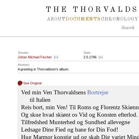
Spring navigation over
THE THORVALDS
ABOUT
DOCUMENTS
CHRONOLOGY
Search
Sender
Date
Johan Michael Fischer
[
+
]
2.5.1796
[
+
]
Abstract
A greeting in Thorvaldsen’s album.
See Original
Ved min Ven Thorvaldsens
Bortrejse
til Italien
Reis bort, min Ven! Til Roms og Florentz Skiøn
Og skue hvad skiønt os Vid og Konsten efterlod.
Tilfredshed Munterhed og Sundhed allevegne
Ledsage Dine Fied og bane for Din Fod!
Hug Marmor konstig ud og skab Dig varigt Min