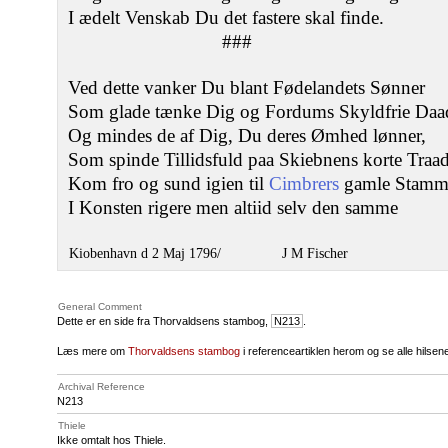
I ædelt Venskab Du det fastere skal finde.
###
Ved dette vanker Du blant Fødelandets Sønner
Som glade tænke Dig og Fordums Skyldfrie Daa
Og mindes de af Dig, Du deres Ømhed lønner,
Som spinde Tillidsfuld paa Skiebnens korte Traad
Kom fro og sund igien til
Cimbrers
gamle Stamm
I Konsten rigere men altiid selv den samme
Kiobenhavn d 2 Maj 1796/
J M Fischer
General Comment
Dette er en side fra Thorvaldsens stambog,
N213
.
Læs mere om
Thorvaldsens stambog
i referenceartiklen herom og se alle hilse
Archival Reference
N213
Thiele
Ikke omtalt hos Thiele.