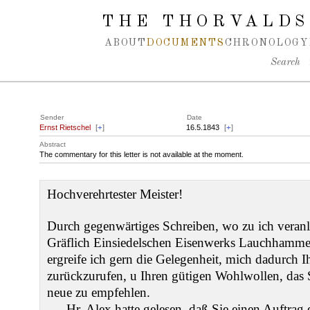
Spring navigation over
THE THORVALDS
ABOUT
DOCUMENTS
CHRONOLOGY
Search
Sender
Date
Ernst Rietschel
[
+
]
16.5.1843
[
+
]
Abstract
The commentary for this letter is not available at the moment.
Hochverehrtester Meister!
Durch gegenwärtiges Schreiben, wo zu ich veranl
Gräflich Einsiedelschen Eisenwerks Lauchhammer
ergreife ich gern die Gelegenheit, mich dadurch 
zurückzurufen, u Ihren gütigen Wohlwollen, das 
neue zu empfehlen.
Hr. Alex hatte gelesen, daß Sie einen Auftrag 