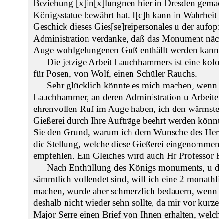
Beziehung [x]in[x]lungnen hier in Dresden gema
Königsstatue bewährt hat. I[c]h kann in Wahrheit
Geschick dieses Gies[se]reipersonales u der aufopf
Administration verdanke, daß das Monument nächs
Auge wohlgelungenen Guß enthällt werden kann
Die jetzige Arbeit Lauchhammers ist eine kol
für Posen, von Wolf, einen Schüler Rauchs.
Sehr glücklich könnte es mich machen, wenn 
Lauchhammer, an deren Administration u Arbeite
ehrenvollen Ruf im Auge haben, ich den wärmste
Gießerei durch Ihre Aufträge beehrt werden könnt
Sie den Grund, warum ich dem Wunsche des Herr
die Stellung, welche diese Gießerei eingenomme
empfehlen. Ein Gleiches wird auch Hr Professor
Nach Enthüllung des Königs monuments, u da
sämmtlich vollendet sind, will ich eine 2 monath
machen, wurde aber schmerzlich bedauern, wenn i
deshalb nicht wieder sehn sollte, da mir vor kurz
Major Serre einen Brief von Ihnen erhalten, welc