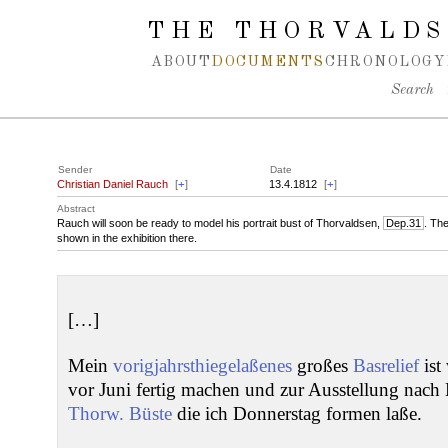
Spring navigation over
THE THORVALDS
ABOUT
DOCUMENTS
CHRONOLOGY
Search
Sender
Date
Christian Daniel Rauch
[
+
]
13.4.1812
[
+
]
Abstract
Rauch will soon be ready to model his portrait bust of Thorvaldsen,
Dep.31
. The
shown in the exhibition there.
[…]
Mein
vorigjahrsthiegelaßenes
großes
Basrelief
ist
vor Juni fertig machen und zur Ausstellung nach
Thorw. Büste
die ich Donnerstag formen laße.