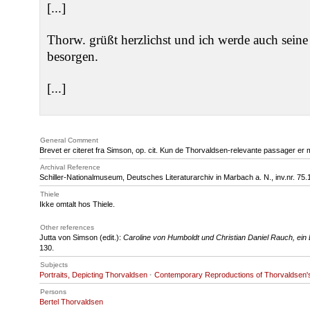
[...]
Thorw. grüßt herzlichst und ich werde auch seine
besorgen.
[...]
General Comment
Brevet er citeret fra Simson, op. cit. Kun de Thorvaldsen-relevante passager er 
Archival Reference
Schiller-Nationalmuseum, Deutsches Literaturarchiv in Marbach a. N., inv.nr. 75.
Thiele
Ikke omtalt hos Thiele.
Other references
Jutta von Simson (edit.):
Caroline von Humboldt und Christian Daniel Rauch, ein
130.
Subjects
Portraits, Depicting Thorvaldsen
·
Contemporary Reproductions of Thorvaldsen
Persons
Bertel Thorvaldsen