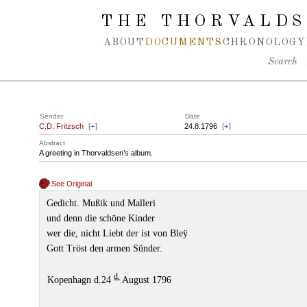
Spring navigation over
THE THORVALDS
ABOUT
DOCUMENTS
CHRONOLOGY
Search
Sender
Date
C.D. Fritzsch
[
+
]
24.8.1796
[
+
]
Abstract
A greeting in Thorvaldsen’s album.
See Original
Gedicht. Mußik und Malleri
und denn die schöne Kinder
wer die, nicht Liebt der ist von Bleÿ
Gott Tröst den armen Sünder.
d.
Kopenhagn d.24
August 1796