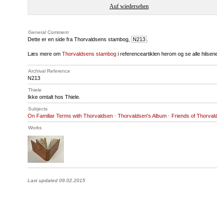
Auf wiedersehen
General Comment
Dette er en side fra Thorvaldsens stambog,
N213
.
Læs mere om
Thorvaldsens stambog
i referenceartiklen herom og se alle hilse
Archival Reference
N213
Thiele
Ikke omtalt hos Thiele.
Subjects
On Familiar Terms with Thorvaldsen
·
Thorvaldsen's Album
·
Friends of Thorval
Works
Last updated 09.02.2015