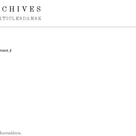
RCHIVES
RTICLES
DANSK
mand, jf.
Thorvaldsen.