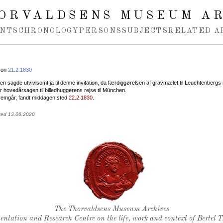
ORVALDSENS MUSEUM A
NTS
CHRONOLOGY
PERSONS
SUBJECTS
RELATED A
 on
21.2.1830
n sagde utvivlsomt ja til denne invitation, da færdiggørelsen af gravmælet til Leuchtenbergs 
ar hovedårsagen til billedhuggerens rejse til München.
remgår, fandt middagen sted
22.2.1830
.
ted 13.06.2020
Thorvaldsen's seal
The Thorvaldsens Museum Archives
ntation and Research Centre on the life, work and context of Bertel 