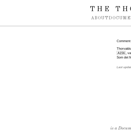
Spring navigation over
THE TH
ABOUT
DOCUME
Comment
Thorvaldse
A156
, v
Som det f
Last upda
is a Docume