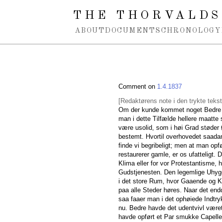
Spring navigation over
THE THORVALDS
ABOUT
DOCUMENTS
CHRONOLOGY
Comment on
1.4.1837
[Redaktørens note i den trykte tekst
Om der kunde kommet noget Bedre ud
man i dette Tilfælde hellere maatte 
være usolid, som i høi Grad støder Ø
bestemt. Hvortil overhovedet saada
finde vi begribeligt; men at man o
restaurerer gamle, er os ufatteligt. 
Klima eller for vor Protestantisme, 
Gudstjenesten. Den legemlige Uhygg
i det store Rum, hvor Gaaende og 
paa alle Steder høres. Naar det end
saa faaer man i det ophøiede Indtry
nu. Bedre havde det udentvivl været
havde opført et Par smukke Capelle