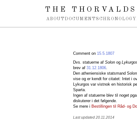
Spring navigation over
THE THORVALDS
ABOUT
DOCUMENTS
CHRONOLOGY
Comment on
15.5.1807
Dvs. statuerne af
Solon
og
Lykurgo
brev af
31.12.1806
.
Den atheniensiske statsmand Solon (c
vise og er kendt for citatet: Intet i o
Lykurgos var vistnok en historisk pers
Sparta.
Ingen af statuerne blev til noget p
diskuterer i det følgende.
Se mere i
Bestillingen til Råd- og 
Last updated 20.11.2014