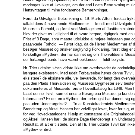
modtoges ikke af Udvalget, om der end i dets Betænkning muli
Hensyntagen til mine forklarende Bemærkninger.
Først da Udvalgets Betænkning d. 19. Marts Aften, forelaa tryk
ialfald dens 4 nuværende Medlemmer — kendt med Udvalgets T
Musæets Forhold, og først ved Modtagelsen af Justitsministeriet
blev der givet os Lejlighed til at svare herpaa, rigtignok med e
Frist af 3 Dage, som maatte udelukke al nøjere Indgaaen paa og
paaankede Forhold. — Først idag, da de Herrer Medlemmer af d
besøger Musæet og ønsker sagkyndig Forklaring, først idag er d
forskellige »Myther«, der har dannet sig om Thorvaldsens Mu
der forlængst burde have været opklarede — fuldt belyste.
Hr. Trier udtalte: »Han vidste ikke om overhovedet de oprindeli
længere eksisterer«. Med udelt Forbavselse høres denne Tvivl, 
eksistere? de eksistere alle, vel bevarede, for langt den ove
paa den Plads Thorvaldsen og Musæets Bygmester selv bestem
dokumenteres af Musæets første Hovedkatalog fra 1848. Men hv
faaet denne Tvivl, som et eneste Besøg paa Musæet jo kunde o
Information? Er det en »Mythe«, der forlængst har dannet sig o
paa uden Undersøgelse? — To at Kunstakademiets Medlemmer 
Brandstrup og Aksel Hansen har velvilligst lovet, hver for sig,
for ved Hovedkatalogens Hjælp at konstatere alle Originalmodel
og Aksel Hansen har i de sidste Dage tilendebragt sin Undersø
Resultat, at alt er tilstede. Den af Hr. Trier udtalte Tvivl kan ik
»Mythe« er død.