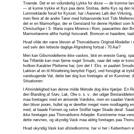
Troende. Det er en vidunderlig Lykke for disse — de komme lang
— at kunne trykke et Kys paa dens Stortaa, dette Kys og den l
Lommeklæde forud for Kysset, har i Aarenes Løb den Virkning, a
men flere af de andre Tæer med forbavsende kort Tids Mellem
det er en Marmorfigur, der er Genstand for denne Hyldest som 
Christusfigur i S. Maria sopra Minerva i Rom, paasættes den B
Marmortæerne altfor hurtigt forsvandt. Broncen er haardere, taale
Hvad vilde der være bleven af Thorvaldsens Original-Modeller i 
ved selv den letteste daglige Afgnidning fortsat i 70 Aar?
Men kan Gibsmodellerne ikke vaskes, blot en eneste Gang, spør
faa Tilfælde kan man fjerne noget Smuds, naar det nøje er kons
hvilken Karakter Pletterne har, (om det f. Eks. er paaført Smud
Lakken af en til Afstøbning benyttet Figur), ved forsigtigt at try
vandsugende Vat, dette bør dog kun foretages af en Kunstner,
Situationen.
I Almindelighed kan denne milde Metode dog ikke hjælpe. En Ren
den Blanding af Støv, Lak, Olie o. s. v., der udgør Bestanddele
maa foretages med en ætsende Vædske, men en saadan Væds
den bliver porøs, hullet og er derefter meget mere modtagelig en
med, at baade Formen og selve Stoffet tager Skade deraf. Saa
ikke foretages paa Thorvaldsens Arbejder. Kunstnerne maa vende
dette nævnes, og ukyndig Vask maa aldrig foretages paa Tho
Hvad ukyndig Vask kan afstedkomme, har vi her i København et s