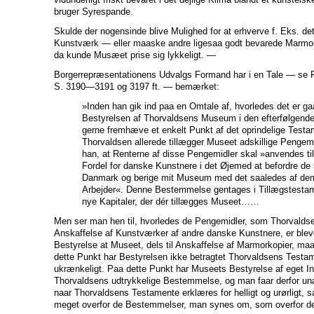
bruger Syrespande.
Skulde der nogensinde blive Mulighed for at erhverve f. Eks. dett
Kunstværk — eller maaske andre ligesaa godt bevarede Marmo
da kunde Musæet prise sig lykkeligt. —
Borgerrepræsentationens Udvalgs Formand har i en Tale — se F
S. 3190—3191 og 3197 ft. — bemærket:
»Inden han gik ind paa en Omtale af, hvorledes det er g
Bestyrelsen af Thorvaldsens Museum i den efterfølgende 
gerne fremhæve et enkelt Punkt af det oprindelige Testam
Thorvaldsen allerede tillægger Museet adskillige Pengem
han, at Renterne af disse Pengemidler skal »anvendes til B
Fordel for danske Kunstnere i det Øjemed at befordre de
Danmark og berige mit Museum med det saaledes af dem
Arbejder«. Denne Bestemmelse gentages i Tillægstestam
nye Kapitaler, der dér tillægges Museet……
Men ser man hen til, hvorledes de Pengemidler, som Thorvaldse
Anskaffelse af Kunstværker af andre danske Kunstnere, er bleve
Bestyrelse at Museet, dels til Anskaffelse af Marmorkopier, maa
dette Punkt har Bestyrelsen ikke betragtet Thorvaldsens Testam
ukrænkeligt. Paa dette Punkt har Museets Bestyrelse af eget Ini
Thorvaldsens udtrykkelige Bestemmelse, og man faar derfor unæg
naar Thorvaldsens Testamente erklæres for helligt og urørligt, 
meget overfor de Bestemmelser, man synes om, som overfor 