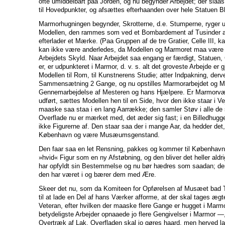
ofte umiddelbart paa Jorden, og nu begynder Arbejdet; der slaas
til Hovedpunkter, og afsættes efterhaanden over hele Statuen 
Marmorhugningen begynder, Skrotterne, d.e. Stumperne, ryger u
Modellen, den rammes som ved et Bombardement af Tusinder af
efterlader et Mærke. (Paa Gruppen af de tre Gratier, Celle III, ka
kan ikke være anderledes, da Modellen og Marmoret maa være 
Arbejdets Skyld. Naar Arbejdet saa engang er færdigt, Statuen,
er, er udpunkteret i Marmor, d. v. s. alt det groveste Arbejde er 
Modellen til Rom, til Kunstnerens Studie; atter Indpakning, derv
Sammensætning 2 Gange, og nu opstilles Marmorarbejdet og Mode
Gennemarbejdelse af Mesteren og hans Hjælpere. Er Marmorvær
udført, sættes Modellen hen til en Side, hvor den ikke staar i V
maaske saa staa i en lang Aarrække; den samler Støv i alle de
Overflade nu er mærket med, det æder sig fast; i en Billedhug
ikke Figurerne af. Den staar saa der i mange Aar, da hedder det, 
København og være Musæumsgenstand.
Den faar saa en let Rensning, pakkes og kommer til København
»hvid« Figur som en ny Afstøbning, og den bliver det heller aldri
har opfyldt sin Bestemmelse og nu bør hædres som saadan; de
den har været i og bærer dem med Ære.
Skeer det nu, som da Komiteen for Opførelsen af Musæet bad T
til at lade en Del af hans Værker afforme, at der skal tages æ
Veteran, efter hvilken der maaske flere Gange er hugget i Mar
betydeligste Arbejder opnaaede jo flere Gengivelser i Marmor —,
Overtræk af Lak, Overfladen skal jo gøres haard, men herved la