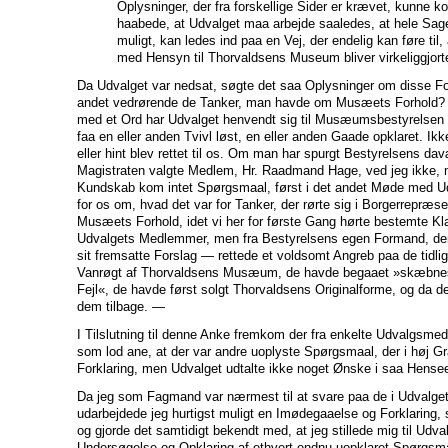
Oplysninger, der fra forskellige Sider er krævet, kunne 
haabede, at Udvalget maa arbejde saaledes, at hele Sage
muligt, kan ledes ind paa en Vej, der endelig kan føre til
med Hensyn til Thorvaldsens Museum bliver virkeliggjort
Da Udvalget var nedsat, søgte det saa Oplysninger om disse Fo
andet vedrørende de Tanker, man havde om Musæets Forhold? —
med et Ord har Udvalget henvendt sig til Musæumsbestyrelsen 
faa en eller anden Tvivl løst, en eller anden Gaade opklaret. I
eller hint blev rettet til os. Om man har spurgt Bestyrelsens d
Magistraten valgte Medlem, Hr. Raadmand Hage, ved jeg ikke, m
Kundskab kom intet Spørgsmaal, først i det andet Møde med 
for os om, hvad det var for Tanker, der rørte sig i Borgerrepræ
Musæets Forhold, idet vi her for første Gang hørte bestemte Kla
Udvalgets Medlemmer, men fra Bestyrelsens egen Formand, der 
sit fremsatte Forslag — rettede et voldsomt Angreb paa de tidlig
Vanrøgt af Thorvaldsens Musæum, de havde begaaet »skæbnesv
Fejl«, de havde først solgt Thorvaldsens Originalforme, og da de
dem tilbage. —
I Tilslutning til denne Anke fremkom der fra enkelte Udvalgsme
som lod ane, at der var andre uoplyste Spørgsmaal, der i høj Gr
Forklaring, men Udvalget udtalte ikke noget Ønske i saa Hens
Da jeg som Fagmand var nærmest til at svare paa de i Udvalge
udarbejdede jeg hurtigst muligt en Imødegaaelse og Forklaring,
og gjorde det samtidigt bekendt med, at jeg stillede mig til Ud
Undersøgelse og Opklaring af ethvert endnu uopklaret Spørgsma