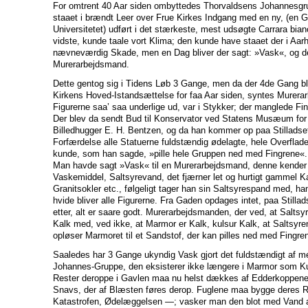
For omtrent 40 Aar siden ombyttedes Thorvaldsens Johannesgrup
staaet i brændt Leer over Frue Kirkes Indgang med en ny, (en G
Universitetet) udført i det stærkeste, mest udsøgte Carrara b
vidste, kunde taale vort Klima; den kunde have staaet der i Aar
nævneværdig Skade, men en Dag bliver der sagt: »Vask«, og d
Murerarbejdsmand.
Dette gentog sig i Tidens Løb 3 Gange, men da der 4de Gang b
Kirkens Hoved-Istandsættelse for faa Aar siden, syntes Murera
Figurerne saa’ saa underlige ud, var i Stykker; der manglede Fi
Der blev da sendt Bud til Konservator ved Statens Musæum for 
Billedhugger E. H. Bentzen, og da han kommer op paa Stilladset, 
Forfærdelse alle Statuerne fuldstændig ødelagte, hele Overflade
kunde, som han sagde, »pille hele Gruppen ned med Fingrene«.
Man havde sagt »Vask« til en Murerarbejdsmand, denne kender e
Vaskemiddel, Saltsyrevand, det fjærner let og hurtigt gammel Ka
Granitsokler etc., følgeligt tager han sin Saltsyrespand med, han
hvide bliver alle Figurerne. Fra Gaden opdages intet, paa Still
etter, alt er saare godt. Murerarbejdsmanden, der ved, at Saltsyr
Kalk med, ved ikke, at Marmor er Kalk, kulsur Kalk, at Saltsyre
opløser Marmoret til et Sandstof, der kan pilles ned med Fingre
Saaledes har 3 Gange ukyndig Vask gjort det fuldstændigt af m
Johannes-Gruppe, den eksisterer ikke længere i Marmor som K
Rester deroppe i Gavlen maa nu helst dækkes af Edderkoppen
Snavs, der af Blæsten føres derop. Fuglene maa bygge deres Re
Katastrofen, Ødelæggelsen —; vasker man den blot med Vand ale