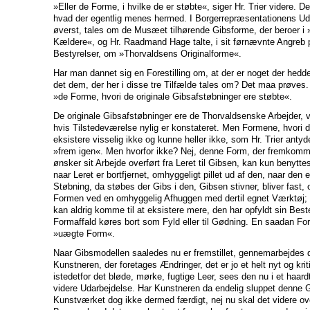
»Eller de Forme, i hvilke de er støbte«, siger Hr. Trier videre. Det
hvad der egentlig menes hermed. I Borgerrepræsentationens U
øverst, tales om de Musæet tilhørende Gibsforme, der beroer i
Kældere«, og Hr. Raadmand Hage talte, i sit førnævnte Angreb 
Bestyrelser, om »Thorvaldsens Originalforme«.
Har man dannet sig en Forestilling om, at der er noget der hedd
det dem, der her i disse tre Tilfælde tales om? Det maa prøves. A
»de Forme, hvori de originale Gibsafstøbninger ere støbte«.
De originale Gibsafstøbninger ere de Thorvaldsenske Arbejder, 
hvis Tilstedeværelse nylig er konstateret. Men Formene, hvori d
eksistere visselig ikke og kunne heller ikke, som Hr. Trier anty
»frem igen«. Men hvorfor ikke? Nej, denne Form, der fremkomm
ønsker sit Arbejde overført fra Leret til Gibsen, kan kun benyttes
naar Leret er bortfjernet, omhyggeligt pillet ud af den, naar den e
Støbning, da støbes der Gibs i den, Gibsen stivner, bliver fast, o
Formen ved en omhyggelig Afhuggen med dertil egnet Værktøj; 
kan aldrig komme til at eksistere mere, den har opfyldt sin Be
Formaffald køres bort som Fyld eller til Gødning. En saadan Fo
»uægte Form«.
Naar Gibsmodellen saaledes nu er fremstillet, gennemarbejdes d
Kunstneren, der foretages Ændringer, det er jo et helt nyt og krit
istedetfor det bløde, mørke, fugtige Leer, sees den nu i et haardt
videre Udarbejdelse. Har Kunstneren da endelig sluppet denne 
Kunstværket dog ikke dermed færdigt, nej nu skal det videre ove