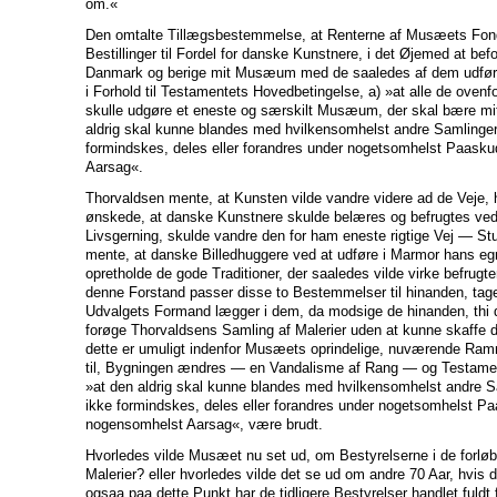
om.«
Den omtalte Tillægsbestemmelse, at Renterne af Musæets Fond
Bestillinger til Fordel for danske Kunstnere, i det Øjemed at be
Danmark og berige mit Musæum med de saaledes af dem udført
i Forhold til Testamentets Hovedbetingelse, a) »at alle de oven
skulle udgøre et eneste og særskilt Musæum, der skal bære mi
aldrig skal kunne blandes med hvilkensomhelst andre Samlinger, 
formindskes, deles eller forandres under nogetsomhelst Paasku
Aarsag«.
Thorvaldsen mente, at Kunsten vilde vandre videre ad de Veje, 
ønskede, at danske Kunstnere skulde belæres og befrugtes ved
Livsgerning, skulde vandre den for ham eneste rigtige Vej — Stu
mente, at danske Billedhuggere ved at udføre i Marmor hans e
opretholde de gode Traditioner, der saaledes vilde virke befrug
denne Forstand passer disse to Bestemmelser til hinanden, tag
Udvalgets Formand lægger i dem, da modsige de hinanden, thi det
forøge Thorvaldsens Samling af Malerier uden at kunne skaffe
dette er umuligt indenfor Musæets oprindelige, nuværende Ra
til, Bygningen ændres — en Vandalisme af Rang — og Testame
»at den aldrig skal kunne blandes med hvilkensomhelst andre Sam
ikke formindskes, deles eller forandres under nogetsomhelst Paa
nogensomhelst Aarsag«, være brudt.
Hvorledes vilde Musæet nu set ud, om Bestyrelserne i de forlø
Malerier? eller hvorledes vilde det se ud om andre 70 Aar, hvis 
ogsaa paa dette Punkt har de tidligere Bestyrelser handlet fuldt f