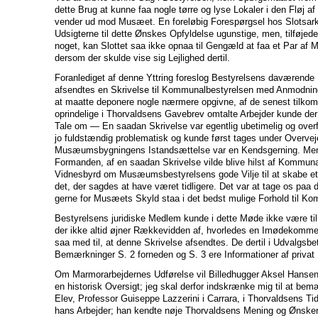
dette Brug at kunne faa nogle tørre og lyse Lokaler i den Fløj af
vender ud mod Musæet. En foreløbig Forespørgsel hos Slotsarki
Udsigterne til dette Ønskes Opfyldelse ugunstige, men, tilføjede
noget, kan Slottet saa ikke opnaa til Gengæld at faa et Par af
dersom der skulde vise sig Lejlighed dertil.
Foranlediget af denne Yttring foreslog Bestyrelsens daværende
afsendtes en Skrivelse til Kommunalbestyrelsen med Anmodnin
at maatte deponere nogle nærmere opgivne, af de senest tilko
oprindelige i Thorvaldsens Gavebrev omtalte Arbejder kunde der 
Tale om — En saadan Skrivelse var egentlig ubetimelig og over
jo fuldstændig problematisk og kunde først tages under Overvej
Musæumsbygningens Istandsættelse var en Kendsgerning. Men
Formanden, af en saadan Skrivelse vilde blive hilst af Kommun
Vidnesbyrd om Musæumsbestyrelsens gode Vilje til at skabe e
det, der sagdes at have været tidligere. Det var at tage os paa 
gerne for Musæets Skyld staa i det bedst mulige Forhold til K
Bestyrelsens juridiske Medlem kunde i dette Møde ikke være ti
der ikke altid øjner Rækkevidden af, hvorledes en Imødekomme
saa med til, at denne Skrivelse afsendtes. De dertil i Udvalgs
Bemærkninger S. 2 forneden og S. 3 ere Informationer af privat 
Om Marmorarbejdernes Udførelse vil Billedhugger Aksel Hansen
en historisk Oversigt; jeg skal derfor indskrænke mig til at be
Elev, Professor Guiseppe Lazzerini i Carrara, i Thorvaldsens T
hans Arbejder; han kendte nøje Thorvaldsens Mening og Ønsk