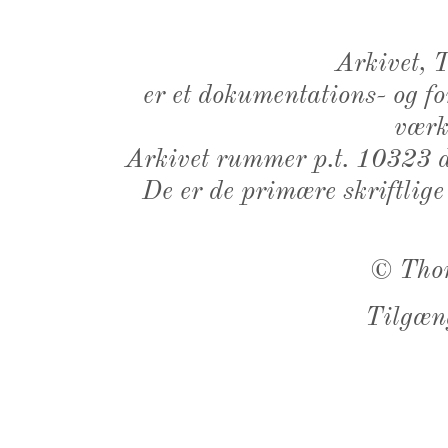
Arkivet,
er et dokumentations- og f
værk,
Arkivet rummer p.t. 10323 d
De er de primære skriftlige
©
Tho
Tilgæn