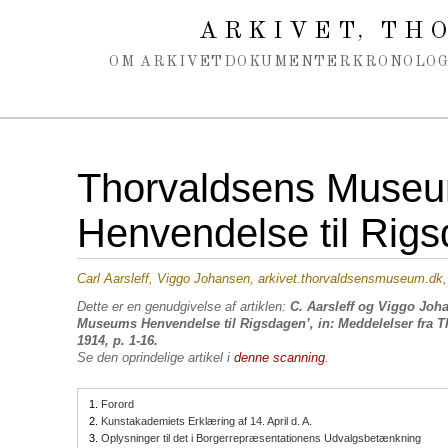
Spring navigation over
ARKIVET
THO
,
OM ARKIVET
DOKUMENTER
KRONOLOG
Thorvaldsens Muse
Henvendelse til Rig
Carl Aarsleff, Viggo Johansen, arkivet.thorvaldsensmuseum.dk
Dette er en genudgivelse af artiklen:
C. Aarsleff og Viggo Joh
Museums Henvendelse til Rigsdagen’, in: Meddelelser fra
1914, p. 1-16.
Se den oprindelige artikel i
denne scanning
.
1.
Forord
2.
Kunstakademiets Erklæring af 14. April d. A.
3.
Oplysninger til det i Borgerrepræsentationens Udvalgsbetænkning