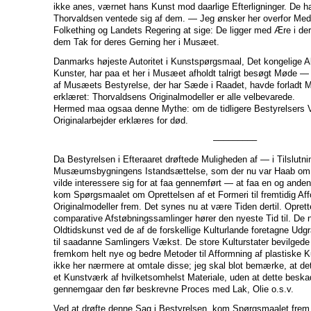
ikke anes, værnet hans Kunst mod daarlige Efterligninger. De ha
Thorvaldsen ventede sig af dem. — Jeg ønsker her overfor Med
Folkething og Landets Regering at sige: De ligger med Ære i de
dem Tak for deres Gerning her i Musæet.
Danmarks højeste Autoritet i Kunstspørgsmaal, Det kongelige 
Kunster, har paa et her i Musæet afholdt talrigt besøgt Møde —
af Musæets Bestyrelse, der har Sæde i Raadet, havde forladt
erklæret: Thorvaldsens Originalmodeller er alle velbevarede.
Hermed maa ogsaa denne Mythe: om de tidligere Bestyrelsers 
Originalarbejder erklæres for død.
–––––––––
Da Bestyrelsen i Efteraaret drøftede Muligheden af — i Tilslutnin
Musæumsbygningens Istandsættelse, som der nu var Haab om
vilde interessere sig for at faa gennemført — at faa en og anden
kom Spørgsmaalet om Oprettelsen af et Formeri til fremtidig Af
Originalmodeller frem. Det synes nu at være Tiden dertil. Oprett
comparative Afstøbningssamlinger hører den nyeste Tid til. De 
Oldtidskunst ved de af de forskellige Kulturlande foretagne Udg
til saadanne Samlingers Vækst. De store Kulturstater bevilgede 
fremkom helt nye og bedre Metoder til Afformning af plastiske K
ikke her nærmere at omtale disse; jeg skal blot bemærke, at det
et Kunstværk af hvilketsomhelst Materiale, uden at dette beskad
gennemgaar den før beskrevne Proces med Lak, Olie o.s.v.
Ved at drøfte denne Sag i Bestyrelsen, kom Spørgsmaalet frem 