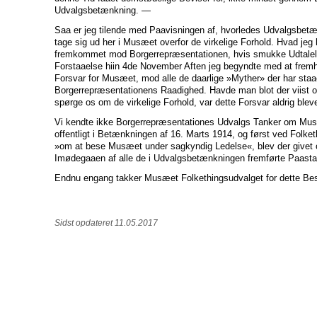
Udvalgsbetænkning. —
Saa er jeg tilende med Paavisningen af, hvorledes Udvalgsbe
tage sig ud her i Musæet overfor de virkelige Forhold. Hvad jeg 
fremkommet mod Borgerrepræsentationen, hvis smukke Udtalel
Forstaaelse hiin 4de November Aften jeg begyndte med at fremh
Forsvar for Musæet, mod alle de daarlige »Myther» der har staae
Borgerrepræsentationens Raadighed. Havde man blot der viist o
spørge os om de virkelige Forhold, var dette Forsvar aldrig blev
Vi kendte ikke Borgerrepræsentationes Udvalgs Tanker om Musæ
offentligt i Betænkningen af 16. Marts 1914, og først ved Folk
»om at bese Musæet under sagkyndig Ledelse«, blev der givet os
Imødegaaen af alle de i Udvalgsbetænkningen fremførte Paast
Endnu engang takker Musæet Folkethingsudvalget for dette Be
Sidst opdateret 11.05.2017