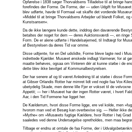
Opførelse i 1838 søger Thorvaldsens Tilladelse til at bringe han
forefindes der Forme. De Forme, der — uden Udgift for Musæet
blev udførte, havde til Formaal »at skaffe det vordende Musæ
»Middel til at bringe Thorvaldsens Arbejder ud blandt Folket, og
Kunstsansen«.
Da de ikke længere kunde dette, inddrog den daværende Bestyr
betaltes der noget for dem — deres Auktionsværdi —, en ringe S
Form. De er alene udførte i Handelsøjemed, til Indtægt for Mus
af Bestyrelsen da deres Tid var omme.
Disse udtjente, for en Del udslidte, Forme bleve lagte ned i Mu
indrettede Kjælder. Musæet ønskede indlagt Varmerør, for at gør
maatte behøves, ogsaa om Vinteren dér at kunne støbe i de en
dette blev ikke bevilget af Kommunalbestyrelsen.
Der har senere af og til været Anledning til at støbe i disse Form
at Gibser Orlandis Rotter har mimret lidt ved nogle faa Vox-Ki
ubetydelig Skade, men denne lille Fjer er vokset til de velvoxn
Appetit; — her i Musæet har der ingen Rotter været, i hvert Fal
Aar, i den Tid Formene har ligget her.
De Kælderrum, hvori disse Forme ligge, ere vel kolde, men »fug
hvorom man ved et Besøg kan overbevise sig. — Heller ikke den
»Mythe« om »Musæets fugtige Kældere, hvor Rotter i høj Gra
saaledes ved denne Undersøgelse opretholdes, men maa begra
Tilbage er endnu at omtale de faa Forme, der i Udvalgsbetænk