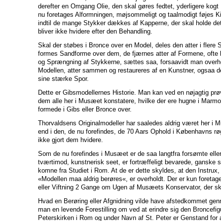
derefter en Omgang Olie, den skal gøres fedtet, yderligere kog
nu foretages Alformningen, møjsommeligt og taalmodigt føjes Kil
indtil de mange Stykker dækkes af Kapperne, der skal holde d
bliver ikke hvidere efter den Behandling.
Skal der støbes i Bronce over en Model, deles den atter i flere S
formes Sandforme over dem, de fjærnes atter af Formene, ofte 
og Sprængning af Stykkerne, sættes saa, forsaavidt man overh
Modellen, atter sammen og restaureres af en Kunstner, ogsaa 
sine stærke Spor.
Dette er Gibsmodellernes Historie. Man kan ved en nøjagtig p
dem alle her i Musæet konstatere, hvilke der ere hugne i Marmor 
formede i Gibs eller Bronce over.
Thorvaldsens Originalmodeller har saaledes aldrig været her i 
end i den, de nu forefindes, de 70 Aars Ophold i Københavns rø
ikke gjort dem hvidere.
Som de nu forefindes i Musæet er de saa langtfra forsømte elle
tværtimod, kunstnerisk seet, er fortræffeligt bevarede, ganske 
komne fra Studiet i Rom. At de er dette skyldes, at den Instrux, d
«Modellen maa aldrig berøres«, er overholdt. Der er kun foretag
eller Viftning 2 Gange om Ugen af Musæets Konservator, der sk
Hvad en Berøring eller Afgnidning vilde have afstedkommet ge
man en levende Forestilling om ved at erindre sig den Broncefigur,
Peterskirken i Rom og under Navn af St. Peter er Genstand for