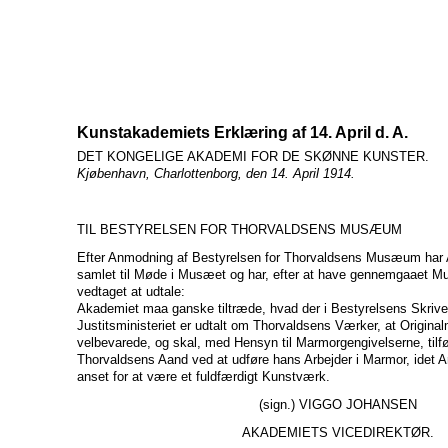
Kunstakademiets Erklæring af 14. April d. A.
DET KONGELIGE AKADEMI FOR DE SKØNNE KUNSTER.
Kjøbenhavn, Charlottenborg, den 14. April 1914.
TIL BESTYRELSEN FOR THORVALDSENS MUSÆUM
Efter Anmodning af Bestyrelsen for Thorvaldsens Musæum har
samlet til Møde i Musæet og har, efter at have gennemgaaet 
vedtaget at udtale:
Akademiet maa ganske tiltræde, hvad der i Bestyrelsens Skrivels
Justitsministeriet er udtalt om Thorvaldsens Værker, at Original
velbevarede, og skal, med Hensyn til Marmorgengivelserne, tilføj
Thorvaldsens Aand ved at udføre hans Arbejder i Marmor, idet Ar
anset for at være et fuldfærdigt Kunstværk.
(sign.) VIGGO JOHANSEN
AKADEMIETS VICEDIREKTØR.