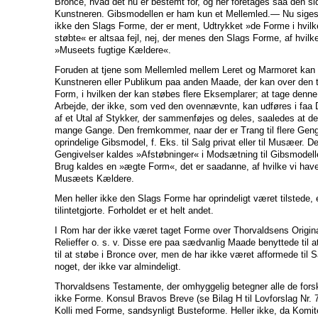
Bronce, hvad det nu er bestemt for, og her foretages saa den si
Kunstneren. Gibsmodellen er ham kun et Mellemled.— Nu siges d
ikke den Slags Forme, der er ment, Udtrykket »de Forme i hvilk
støbte« er altsaa fejl, nej, der menes den Slags Forme, af hvilke
»Museets fugtige Kældere«.
Foruden at tjene som Mellemled mellem Leret og Marmoret kan
Kunstneren eller Publikum paa anden Maade, der kan over den 
Form, i hvilken der kan støbes flere Eksemplarer; at tage denne e
Arbejde, der ikke, som ved den ovennævnte, kan udføres i faa
af et Utal af Stykker, der sammenføjes og deles, saaledes at de
mange Gange. Den fremkommer, naar der er Trang til flere Gengi
oprindelige Gibsmodel, f. Eks. til Salg privat eller til Musæer.
Gengivelser kaldes »Afstøbninger« i Modsætning til Gibsmodelle
Brug kaldes en »ægte Form«, det er saadanne, af hvilke vi hav
Musæets Kældere.
Men heller ikke den Slags Forme har oprindeligt været tilstede,
tilintetgjorte. Forholdet er et helt andet.
I Rom har der ikke været taget Forme over Thorvaldsens Origina
Relieffer o. s. v. Disse ere paa sædvanlig Maade benyttede til a
til at støbe i Bronce over, men de har ikke været afformede til 
noget, der ikke var almindeligt.
Thorvaldsens Testamente, der omhyggelig betegner alle de forsk
ikke Forme. Konsul Bravos Breve (se Bilag H til Lovforslag Nr.
Kolli med Forme, sandsynligt Busteforme. Heller ikke, da Komi