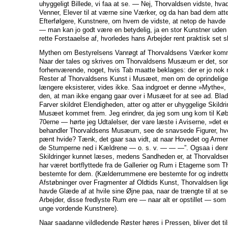
uhyggeligt Billede, vi faa at se. — Nej, Thorvaldsen vidste, hva
Venner, Elever til at værne sine Værker, og da han bad dem att
Efterfølgere, Kunstnere, om hvem de vidste, at netop de havde 
— man kan jo godt være en betydelig, ja en stor Kunstner uden
rette Forstaaelse af, hvorledes hans Arbejder rent praktisk set 
Mythen om Bestyrelsens Vanrøgt af Thorvaldsens Værker komme
Naar der tales og skrives om Thorvaldsens Musæum er det, so
forhenværende, noget, hvis Tab maatte beklages: der er jo nok 
Rester af Thorvaldsens Kunst i Musæet, men om de oprindelige
længere eksisterer, vides ikke. Saa indgroet er denne »Mythe«, 
den, at man ikke engang gaar over i Musæet for at see ad. Bla
Farver skildret Elendigheden, atter og atter er uhyggelige Skildr
Musæet kommet frem. Jeg erindrer, da jeg som ung kom til Køb
70erne — hørte jeg Udtalelser, der vare læste i Aviserne, »det er
behandler Thorvaldsens Musæum, see de snavsede Figurer, hvo
pænt hvide? Tænk, det gaar saa vidt, at naar Hovedet og Armen
de Stumperne ned i Kældrene — o. s. v. — — —”. Ogsaa i denn
Skildringer kunnet læses, medens Sandheden er, at Thorvaldsens
har været bortflyttede fra de Gallerier og Rum i Etagerne som 
bestemte for dem. (Kælderrummene ere bestemte for og indrette
Afstøbninger over Fragmenter af Oldtids Kunst, Thorvaldsen li
havde Glæde af at hvile sine Øjne paa, naar de trængte til at 
Arbejder, disse fredlyste Rum ere — naar alt er opstillet — som
unge vordende Kunstnere).
Naar saadanne vildledende Røster høres i Pressen, bliver det ti