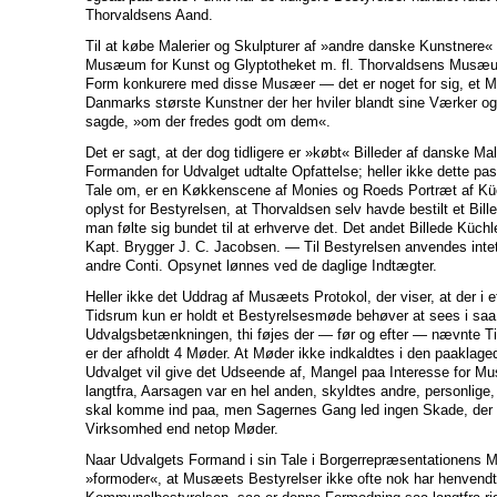
Thorvaldsens Aand.
Til at købe Malerier og Skulpturer af »andre danske Kunstnere« 
Musæum for Kunst og Glyptotheket m. fl. Thorvaldsens Musæum
Form konkurere med disse Musæer — det er noget for sig, et
Danmarks største Kunstner der her hviler blandt sine Værker o
sagde, »om der fredes godt om dem«.
Det er sagt, at der dog tidligere er »købt« Billeder af danske Ma
Formanden for Udvalget udtalte Opfattelse; heller ikke dette pass
Tale om, er en Køkkenscene af Monies og Roeds Portræt af Küc
oplyst for Bestyrelsen, at Thorvaldsen selv havde bestilt et Bil
man følte sig bundet til at erhverve det. Det andet Billede Küch
Kapt. Brygger J. C. Jacobsen. — Til Bestyrelsen anvendes intet
andre Conti. Opsynet lønnes ved de daglige Indtægter.
Heller ikke det Uddrag af Musæets Protokol, der viser, at der i
Tidsrum kun er holdt et Bestyrelsesmøde behøver at sees i saa
Udvalgsbetænkningen, thi føjes der — før og efter — nævnte Ti
er der afholdt 4 Møder. At Møder ikke indkaldtes i den paaklage
Udvalget vil give det Udseende af, Mangel paa Interesse for Mu
langtfra, Aarsagen var en hel anden, skyldtes andre, personlige,
skal komme ind paa, men Sagernes Gang led ingen Skade, der e
Virksomhed end netop Møder.
Naar Udvalgets Formand i sin Tale i Borgerrepræsentationens M
»formoder«, at Musæets Bestyrelser ikke ofte nok har henvendt s