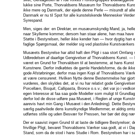
lukke sine Porte, Thorvaldsens Musæum for Thorvaldsens Kunst
ikke mere og Danmark, der ejede denne Perle — misundt af alle
Danmark er nu til Spot for alle kunstelskende Mennesker Verden 
Syrespand.
Men, siges der: en Direktør, en musæumskyndig Mand, ja, helle
naar Skyllerne kommer, dersom han staar alene, han maa have 
Støtte i Bestyrelsen, heller ikke kender han — hvor dygtig han 
faglige Spørgsmaal, der melder sig ved plastiske Kunstværkers 
Musæets Bestyrelse har altid haft den Pligt i saa stort Omfang 
Udbredelsen af daarlige Gengivelser af Thorvaldsens Kunst. — 
været en Grund for Thorvaldsen til at bestemme, at hans Kunst
Kunstnere. Derfor indkøbtes de gamle Handelsforme, da de ikk
gode Afstøbninger, derfor maa ingen Kopi af Thorvaldsens Vær
at være censureret. Hvilken Nytte denne Bestemmelse har gjort
vurderes, den skyldes det, at vi nu har relativt gode Gengivelse
Porcellæn, Bisquit, Callipasta, Bronce o.s.v.; det var jo i ved
egen Interesse at faa saa gode Modeller som muligt til Grundlag
derfor lod de disse udføre paa Musæet, i Reglen af unge Kunstn
aarevis havt min Gang i Musæet i den Anledning). Dette Bestyre
særlig paahvilede dens kunstkyndige Medlemmer, er aldrig omtal
udførtes stille og uden Besvær for Pressen, her bør det dog n
Der er saavist ingen Grund til at laste de tidligere Bestyrelser; d
frivillige Pligt, bevaret Thorvaldsens Værker saa godt, at vi i
Stand, som da de stod i hans Studie i Rom. Bestyrelsen har i 