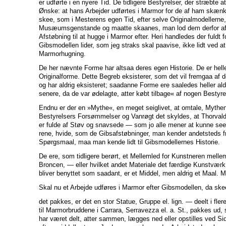
er udførte i en nyere Tid. De tidligere Bestyrelser, der stræbte 
Ønske: at hans Arbejder udførtes i Marmor for de af ham skænk
skee, som i Mesterens egen Tid, efter selve Originalmodellerne,
Musæumsgenstande og maatte skaanes, man lod dem derfor af
Afstøbning til at hugge i Marmor efter. Heri handledes der fuldt for
Gibsmodellen lider, som jeg straks skal paavise, ikke lidt ved at
Marmorhugning.
De her nævnte Forme har altsaa deres egen Historie. De er hell
Originalforme. Dette Begreb eksisterer, som det vil fremgaa af
og har aldrig eksisteret; saadanne Forme ere saaledes heller ald
senere, da de var ødelagte, atter købt tilbage« af nogen Bestyre
Endnu er der en »Mythe«, en meget seiglivet, at omtale, Mythen 
Bestyrelsers Forsømmelser og Vanrøgt det skyldes, at Thorvald
er fulde af Støv og snavsede — som jo alle mener at kunne see
rene, hvide, som de Gibsafstøbninger, man kender andetsteds fr
Spørgsmaal, maa man kende lidt til Gibsmodellernes Historie.
De ere, som tidligere berørt, et Mellemled for Kunstneren melle
Broncen, — eller hvilket andet Materiale det færdige Kunstværk
bliver benyttet som saadant, er et Middel, men aldrig et Maal. Ma
Skal nu et Arbejde udføres i Marmor efter Gibsmodellen, da ske
det pakkes, er det en stor Statue, Gruppe el. lign. — deelt i fle
til Marmorbruddene i Carrara, Serravezza el. a. St., pakkes ud, 
har været delt, atter sammen, lægges ned eller opstilles ved S