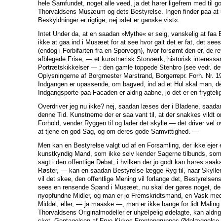
hele Samfundet, noget alle veed, ja det hører ligefrem med til g
Thorvaldsens Musæum og dets Bestyrelse. Ingen finder paa at
Beskyldninger er rigtige, nej »det er ganske vist«.
Intet Under da, at en saadan »Mythe« er seig, vanskelig at faa
ikke at gaa ind i Musæet for at see hvor galt det er fat, det s
(endog i Forbifarten fra en Sporvogn), hvor forsømt den er, de 
afblegede Frise, — et kunstnerisk Storværk, historisk interessa
Portrætskikkelser — ; den gamle toppede Stenbro (see vedr. d
Oplysningerne af Borgmester Marstrand, Borgerrepr. Forh. Nr. 19
Indgangen er upassende, om bagved, ind ad et Hul skal man, de
Indgangsporte paa Facaden er aldrig aabne, jo det er en frygteli
Overdriver jeg nu ikke? nej, saadan læses der i Bladene, saadan
denne Tid. Kunstnerne der er saa vant til, at der snakkes vildt
Forhold, vender Ryggen til og lader det skylle — det driver vel
at tjene en god Sag, og om deres gode Samvittighed. —
Men kan en Bestyrelse valgt ud af en Forsamling, der ikke ejer 
kunstkyndig Mand, som ikke selv kender Sagerne tilbunds, som 
sagt i den offentlige Debat, i hvilken der jo godt kan høres saa
Røster, — kan en saadan Bestyrelse lægge Ryg til, naar Skyll
vil det skee, den offentlige Mening vil forlange det, Bestyrelsens
sees en rensende Spand i Musæet, nu skal der gøres noget, de
nyopfundne Midler, og man er jo Fremskridtsmand, en Vask med 
Middel, eller, — ja maaske —, man er ikke bange for lidt Maling 
Thorvaldsens Originalmodeller er uhjælpelig ødelagte, kan aldri
sket, Gentagelsen af Frue Kirkes Frontongruppes Ødelæggelse