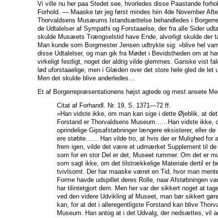
Vi ville nu her paa Stedet see, hvorledes disse Paastande forhold
Forhold. — Maaske tør jeg først mindes hiin 4de November Aft
Thorvaldsens Musæums Istandsættelse behandledes i Borgerr
de Udtalelser af Sympathi og Forstaaelse, der fra alle Sider ud
skulde Musæets Trængselstid have Ende, alvorligt skulde der ta
Man kunde som Borgmester Jensen udtrykte sig: »blive hel var
disse Udtalelser, og man gik fra Mødet i Bevidstheden om at h
virkeligt festligt, noget der aldrig vilde glemmes. Ganske vist fa
lød uforstaaelige, men i Glæden over det store hele gled de let
Men det skulde blive anderledes…
Et af Borgerrepræsentationens højst agtede og mest ansete Me
Citat af Forhandl. Nr. 19, S. 1371—72 ff.
»Han vidste ikke, om man kan sige i dette Øjeblik, at de
Forstand er Thorvaldsens Museum……Han vidste ikke, 
oprindelige Gipsafstøbninger længere eksisterer, eller de
ere støbte…… Han vilde tro, at hvis der er Mulighed for 
frem igen, vilde det være et udmærket Supplement til de
som for en stor Del er det, Museet rummer. Om det er mul
som sagt ikke, om det tilstrækkelige Materiale dertil er b
tvivlsomt. Der har maaske været en Tid, hvor man ment
Forme havde udspillet deres Rolle, naar Afstøbningen var
har tilintetgjort dem. Men her var der sikkert noget at ta
ved den videre Udvikling af Museet, man bør sikkert gør
kan, for at det i alleregentligste Forstand kan blive Thor
Museum. Han antog at i det Udvalg, der nedsættes, vil ad