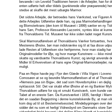
bevarede i sin Levetid Traditionen herom i de Arbejder, han for d
enten udførte helt eller tildels (punkterede eller præparerede) h
stedse at skaffe det mest udsøgte Marmor.
Det sidste Arbejde, der betroedes hans Værksted, var Figuren 
dette Arbejdes Udførelse døde han, og paa Marmorbehandlingen
og Blomsterkrans (den kom til Musæet i 1899) sætter en ny Ti
hans Søn, Professor Alessandro Lazzerini, syntes ikke at kunne
fra Thorvaldsens Tid. Musæet har ikke siden ladet noget Kunst
Skal Marmorudførelsen af Thorvaldsens Værker fortsættes, hva
Mesterens Ønske, bør man indskrænke sig til at faa disse udpun
lade Resten af Udførelsen ske herhjemme, hvor man stadig har
Originalmodeller for Øje, og hvor mange Kunstnere — ikke min
skatte og værdsætte Thorvaldsens Kunst; og iøvrigt anvende 
Midler til Erhvervelsen af hans egne Original-Marmorarbejder, na
muligt.
Paa en Rejse havde jeg i Fjor den Glæde i Villa Vigoni i Loven
Comosøen at se og beundre Marmorudførelsen af et af Thorva
»Nemesis paa sin Biga«, det sad som Hovedsmykke i en dejlig l
nyklassisk Stil. Det var skabt efter Ønske af en rig Bankier Myli
Thorvaldsen udføre for sig et smukt Kunstværk, som kunde vær
Tabet af en eneste Søn. Da Kunstværket i 1835, færdigt i Marmo
det en saadan Begejstring i denne kunstelskende By, at man vil
kom dog ud til sit Bestemmelsessted, Mindebygningen over den
sidder det nu som et herligt Vidnesbyrd om Danmarks store Søn
vidunderligt friskt bevaret i det dejlige Klima blandt et kunstel