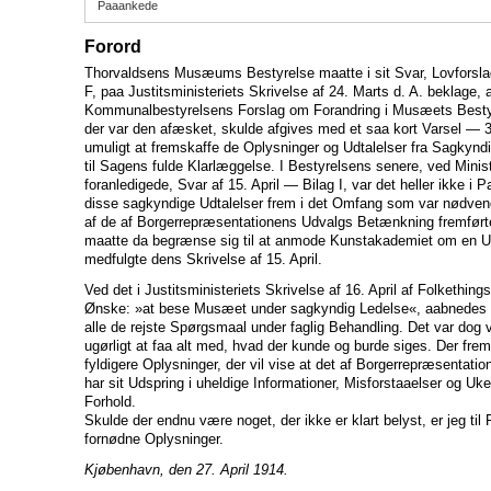
Paaankede
Forord
Thorvaldsens Musæums Bestyrelse maatte i sit Svar, Lovforslag
F, paa Justitsministeriets Skrivelse af 24. Marts d. A. beklage,
Kommunalbestyrelsens Forslag om Forandring i Musæets Bes
der var den afæsket, skulde afgives med et saa kort Varsel — 
umuligt at fremskaffe de Oplysninger og Udtalelser fra Sagkyn
til Sagens fulde Klarlæggelse. I Bestyrelsens senere, ved Minist
foranledigede, Svar af 15. April — Bilag I, var det heller ikke i
disse sagkyndige Udtalelser frem i det Omfang som var nødven
af de af Borgerrepræsentationens Udvalgs Betænkning fremført
maatte da begrænse sig til at anmode Kunstakademiet om en Ud
medfulgte dens Skrivelse af 15. April.
Ved det i Justitsministeriets Skrivelse af 16. April af Folkethin
Ønske: »at bese Musæet under sagkyndig Ledelse«, aabnedes d
alle de rejste Spørgsmaal under faglig Behandling. Det var do
ugørligt at faa alt med, hvad der kunde og burde siges. Der fre
fyldigere Oplysninger, der vil vise at det af Borgerrepræsentat
har sit Udspring i uheldige Informationer, Misforstaaelser og Uke
Forhold.
Skulde der endnu være noget, der ikke er klart belyst, er jeg ti
fornødne Oplysninger.
Kjøbenhavn, den 27. April 1914.