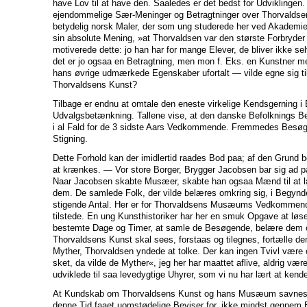
have Lov til at have den. Saaledes er det bedst for Udviklingen.
ejendommelige Sær-Meninger og Betragtninger over Thorvalds
betydelig norsk Maler, der som ung studerede her ved Akademie
sin absolute Mening, »at Thorvaldsen var den største Forbryder
motiverede dette: jo han har for mange Elever, de bliver ikke sel
det er jo ogsaa en Betragtning, men mon f. Eks. en Kunstner
hans øvrige udmærkede Egenskaber ufortalt — vilde egne sig ti
Thorvaldsens Kunst?
Tilbage er endnu at omtale den eneste virkelige Kendsgerning i
Udvalgsbetænkning. Tallene vise, at den danske Befolknings Be
i al Fald for de 3 sidste Aars Vedkommende. Fremmedes Besøg e
Stigning.
Dette Forhold kan der imidlertid raades Bod paa; af den Grund 
at krænkes. — Vor store Borger, Brygger Jacobsen bar sig ad 
Naar Jacobsen skabte Musæer, skabte han ogsaa Mænd til at l
dem. De samlede Folk, der vilde belæres omkring sig, i Begynde
stigende Antal. Her er for Thorvaldsens Musæums Vedkommend
tilstede. En ung Kunsthistoriker har her en smuk Opgave at løse
bestemte Dage og Timer, at samle de Besøgende, belære dem 
Thorvaldsens Kunst skal sees, forstaas og tilegnes, fortælle 
Myther, Thorvaldsen yndede at tolke. Der kan ingen Tvivl være 
sket, da vilde de Myther«, jeg her har maattet aflive, aldrig vær
udviklede til saa levedygtige Uhyrer, som vi nu har lært at kend
At Kundskab om Thorvaldsens Kunst og hans Musæum savnes i F
denne Tid faaet uomstødelige Beviser for, ikke mindst gennem