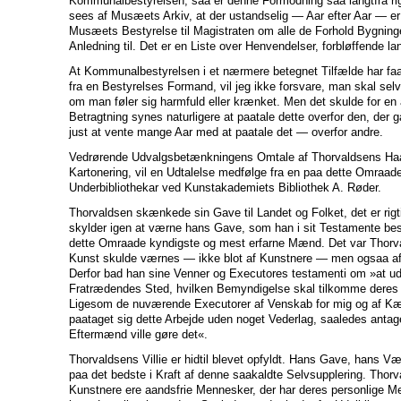
Kommunalbestyrelsen, saa er denne Formodning saa langtfra rig
sees af Musæets Arkiv, at der ustandselig — Aar efter Aar — er
Musæets Bestyrelse til Magistraten om alle de Forhold Bygning
Anledning til. Det er en Liste over Henvendelser, forbløffende l
At Kommunalbestyrelsen i et nærmere betegnet Tilfælde har faae
fra en Bestyrelses Formand, vil jeg ikke forsvare, man skal selv
om man føler sig harmfuld eller krænket. Men det skulde for en
Betragtning synes naturligere at paatale dette overfor den, der 
just at vente mange Aar med at paatale det — overfor andre.
Vedrørende Udvalgsbetænkningens Omtale af Thorvaldsens Ha
Kartonering, vil en Udtalelse medfølge fra en paa dette Omraa
Underbibliothekar ved Kunstakademiets Bibliothek A. Røder.
Thorvaldsen skænkede sin Gave til Landet og Folket, det er rigt
skylder igen at værne hans Gave, som han i sit Testamente be
dette Omraade kyndigste og mest erfarne Mænd. Det var Thorva
Kunst skulde værnes — ikke blot af Kunstnere — men ogsaa a
Derfor bad han sine Venner og Executores testamenti om »at 
Fratrædendes Sted, hvilken Bemyndigelse skal tilkomme deres
Ligesom de nuværende Executorer af Venskab for mig og af Kær
paataget sig dette Arbejde uden noget Vederlag, saaledes antag
Eftermænd ville gøre det«.
Thorvaldsens Villie er hidtil blevet opfyldt. Hans Gave, hans Væ
paa det bedste i Kraft af denne saakaldte Selvsupplering. Thorv
Kunstnere ere aandsfrie Mennesker, der har deres personlige 