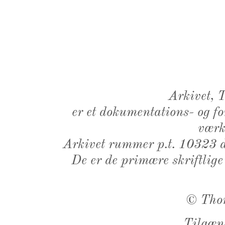
Arkivet,
er et dokumentations- og f
værk,
Arkivet rummer p.t. 10323 d
De er de primære skriftlige
©
Tho
Tilgæn