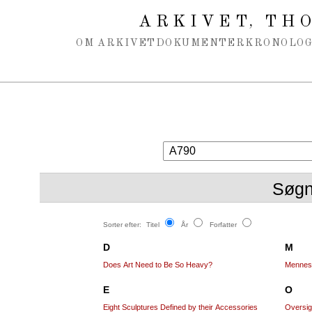
Spring navigation over
ARKIVET
THO
,
OM ARKIVET
DOKUMENTER
KRONOLOG
Søgn
Sorter efter:
Titel
År
Forfatter
D
M
Does Art Need to Be So Heavy?
Mennesk
E
O
Eight Sculptures Defined by their Accessories
Oversig