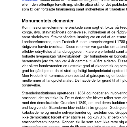
eller i den offentlige forvaltning, skulle altså stå for det prakt
som fx den fortsatte finansiering samt indhentelse af tilladelser t
Monumentets elementer
Kommissionsmedlemmerne ønskede som sagt et fokus på Freder
konge, dvs. stavnsbåndets ophævelse, indførelsen af de rådgi
samt skoleloven. Stavnsbåndets løsning var en del af en større
Landboreformerne, som Frederik 6. som kronprinsregent i 1788 p
rådgivere havde iværksat. Disse reformer var ganske omfattend
effektiv udnyttelse af landbrugsjorden, klarere ejerforhold samt
forhadte livegenskab ”stavnsbåndet”, der forhindrede en bondekarl
herremands jord fra han var 4 år gammel til 40års alderen. Dis
vist sikret bondestanden en udstrakt grad af økonomisk og perso
grad for gårdejerne, da et stort og fattigt landproletariat opstod 
Men Frederik 6.-kommissionen bestod af gårdejere og embeds
medlemmer af landproletariatet. De havde derfor grund til at hy
ophævelse.
Stænderinstitutionen oprettedes i 1834 og indebar en involvering
stænder i det politiske liv. De er derfor ofte blevet tolket som de
mod den demokratiske Grundlov i 1849, om end deres funktion 
end lovgivende. Stænderne blev inddelt i tre grupper: Godsejere,
købstæderne og mindre selvejerbønder og fæstebønder. Grup
ikke demokratisk fordelt efter størrelse, og kun 3 % af befolkni
stænderforsamlingerne. Kongen skulle som sagt ikke rette sig e
stænderforsamlingerne, men de fik dog en vigtig stemme i den po