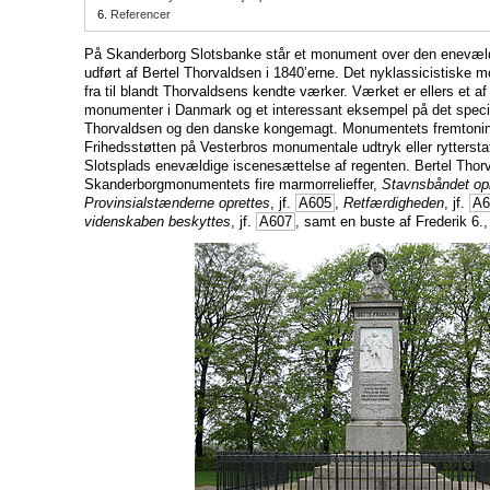
6.
Referencer
På Skanderborg Slotsbanke står et monument over den enevæ
udført af Bertel Thorvaldsen i 1840’erne. Det nyklassicistiske 
fra til blandt Thorvaldsens kendte værker. Værket er ellers et af d
monumenter i Danmark og et interessant eksempel på det specie
Thorvaldsen og den danske kongemagt. Monumentets fremtoning 
Frihedsstøtten på Vesterbros monumentale udtryk eller rytterst
Slotsplads enevældige iscenesættelse af regenten. Bertel Thor
Skanderborgmonumentets fire marmorrelieffer,
Stavnsbåndet o
Provinsialstænderne oprettes
, jf.
A605
,
Retfærdigheden
, jf.
A6
videnskaben beskyttes
, jf.
A607
, samt en buste af Frederik 6.,