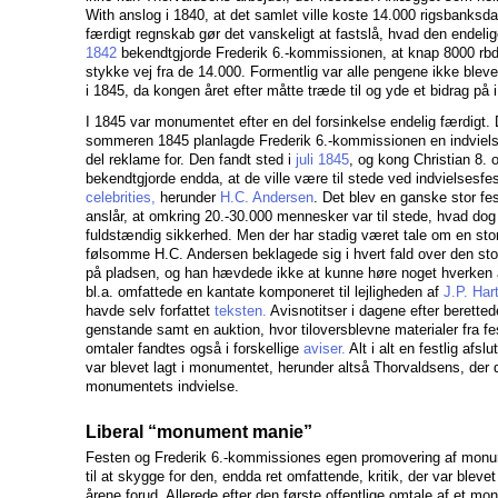
With anslog i 1840, at det samlet ville koste 14.000 rigsbanksd
færdigt regnskab gør det vanskeligt at fastslå, hvad den endelige
1842
bekendtgjorde Frederik 6.-kommissionen, at knap 8000 rbdl.
stykke vej fra de 14.000. Formentlig var alle pengene ikke blev
i 1845, da kongen året efter måtte træde til og yde et bidrag på i
I 1845 var monumentet efter en del forsinkelse endelig færdigt. D
sommeren 1845 planlagde Frederik 6.-kommissionen en indviels
del reklame for. Den fandt sted i
juli 1845
, og kong Christian 8. 
bekendtgjorde endda, at de ville være til stede ved indvielse
celebrities,
herunder
H.C. Andersen
. Det blev en ganske stor fes
anslår, at omkring 20.-30.000 mennesker var til stede, hvad do
fuldstændig sikkerhed. Men der har stadig været tale om en st
følsomme H.C. Andersen beklagede sig i hvert fald over den st
på pladsen, og han hævdede ikke at kunne høre noget hverken af
bl.a. omfattede en kantate komponeret til lejligheden af
J.P. Ha
havde selv forfattet
teksten.
Avisnotitser i dagene efter berett
genstande samt en auktion, hvor tiloversblevne materialer fra f
omtaler fandtes også i forskellige
aviser.
Alt i alt en festlig afsl
var blevet lagt i monumentet, herunder altså Thorvaldsens, der 
monumentets indvielse.
Liberal “monument manie”
Festen og Frederik 6.-kommissiones egen promovering af mon
til at skygge for den, endda ret omfattende, kritik, der var blev
årene forud. Allerede efter den første offentlige omtale af et mon