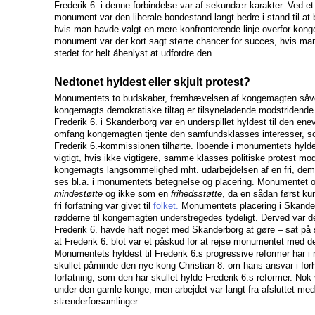
Frederik 6. i denne forbindelse var af sekundær karakter. Ved et
monument var den liberale bondestand langt bedre i stand til at b
hvis man havde valgt en mere konfronterende linje overfor kong
monument var der kort sagt større chancer for succes, hvis ma
stedet for helt åbenlyst at udfordre den.
Nedtonet hyldest eller skjult protest?
Monumentets to budskaber, fremhævelsen af kongemagten såv
kongemagts demokratiske tiltag er tilsyneladende modstridende
Frederik 6. i Skanderborg var en underspillet hyldest til den en
omfang kongemagten tjente den samfundsklasses interesser, 
Frederik 6.-kommissionen tilhørte. Iboende i monumentets hyldes
vigtigt, hvis ikke vigtigere, samme klasses politiske protest m
kongemagts langsommelighed mht. udarbejdelsen af en fri, demo
ses bl.a. i monumentets betegnelse og placering. Monumentet 
mindestøtte
og ikke som en
frihedsstøtte
, da en sådan først k
fri forfatning var givet til
folket.
Monumentets placering i Skander
rødderne til kongemagten understregedes tydeligt. Derved var de
Frederik 6. havde haft noget med Skanderborg at gøre – sat p
at Frederik 6. blot var et påskud for at rejse monumentet med de
Monumentets hyldest til Frederik 6.s progressive reformer har i
skullet påminde den nye kong Christian 8. om hans ansvar i forhol
forfatning, som den har skullet hylde Frederik 6.s reformer. Nok 
under den gamle konge, men arbejdet var langt fra afsluttet med
stænderforsamlinger.