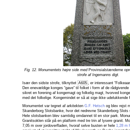
Fig. 12. Monumentets højre side med
Provinsialstænderne opr
strofe af Ingemanns digt.
Især den sidste strofe, tilknyttet
A605
, er interessant “Folkea
Den enevældige konges “gave” til folket i form af de rådgivende
sikret en forening af kongemagt og folkelig magt, hvorved kong
med det folkelige. Kongemindet er så at sige ikke udelukkende 
Monumentet var tegnet af arkitekten
G.F. Hetsch
og blev rejst m
Skanderborg Slotsbanke, hvor det nedrevne Skanderborg Slots s
Hele slotsbanken blev samtidig omdannet til en stor park. Monu
Granitsoklen står på en platform med tre trin af lysere granit. Mo
7,05 m over jordoverfladen, hvoraf selve busten er hele
1,28 m h