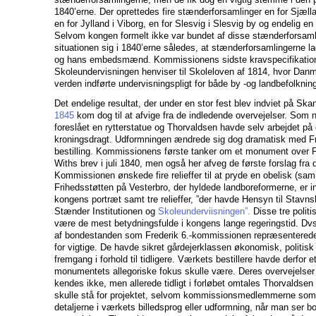
1840’erne. Der oprettedes fire stænderforsamlinger en for Sjæll
en for Jylland i Viborg, en for Slesvig i Slesvig by og endelig en 
Selvom kongen formelt ikke var bundet af disse stænderforsaml
situationen sig i 1840’erne således, at stænderforsamlingerne l
og hans embedsmænd. Kommissionens sidste kravspecifikatio
Skoleundervisningen henviser til Skoleloven af 1814, hvor Danm
verden indførte undervisningspligt for både by -og landbefolknin
Det endelige resultat, der under en stor fest blev indviet på Sk
1845
kom dog til at afvige fra de indledende overvejelser. Som
foreslået en rytterstatue og Thorvaldsen havde selv arbejdet på 
kroningsdragt. Udformningen ændrede sig dog dramatisk med F
bestilling. Kommissionens første tanker om et monument over Fre
Withs brev i juli 1840, men også her afveg de første forslag fra d
Kommissionen ønskede fire relieffer til at pryde en obelisk (s
Frihedsstøtten på Vesterbro, der hyldede landboreformerne, er in
kongens portræt samt tre relieffer, ”der havde Hensyn til Stavn
Stænder Institutionen og
Skoleunderviisningen”.
Disse tre politis
være de mest betydningsfulde i kongens lange regeringstid. Dvs
af bondestanden som Frederik 6.-kommissionen repræsenterede
for vigtige. De havde sikret gårdejerklassen økonomisk, polit
fremgang i forhold til tidligere. Værkets bestillere havde derfor et
monumentets allegoriske fokus skulle være. Deres overvejelser 
kendes ikke, men allerede tidligt i forløbet omtales Thorvaldse
skulle stå for projektet, selvom kommissionsmedlemmerne som
detaljerne i værkets billedsprog eller udformning, når man ser bor