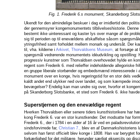
Fig. 1. Frederik 6.s monument, Skanderborg Slots
Ukendt for den almindelige beskuer i dag er imidlertid den politis
der gennemsyrer kongemonumentets tilblivelseshistorie. Denne ti
bestemt ikke uinteressant og kaster lys over mange af de proble
sig til perioden op til enevældens afskaffelse såsom spørgsmålet
ytringsfrihed samt forholdet mellem monark og undersåt. Der ka
til, vha. kilderne i
Arkivet, Thorvaldsens Museum,
at forsøge at
spørgsmål vedrørende monumentets idéudvikling og opstilling: Hvo
progressiv kunstner som Thorvaldsen overhovedet hylde en kon
regent som Frederik 6. med relieffer indeholdende allegoriske fr
en gruppe liberale storbønder og embedsmænd interesserede i at
monument over en konge, hvis regeringstid for en stor dels v
kaldt andet end ulykker ned over landet, og som kæmpede imod 
bevægelser? Endelig kan man undre sig over, hvorfor et konge
på Skanderborg Slotsbanke, et sted som Frederik 6. ikke havde e
Superstjernen og den enevældige regent
Hverken Thorvaldsen eller senere tiders kunsthistorikere har h
kong Frederik 6. var en stor kunstkender. Det modsatte har forme
Frederik 6., der i 1784 i en alder af 16 år ved en paladsrevolutio
sindsforvirrede far,
Christian 7.,
blev en af Danmarkshistoriens l
selvom han først officielt blev konge i 1808. Han var berygtet f
forkærlighed for det militære, herunder særligt eksercits og disci