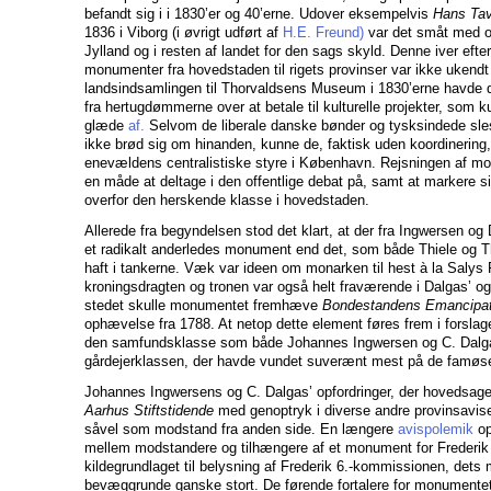
befandt sig i i 1830’er og 40’erne. Udover eksempelvis
Hans Tav
1836 i Viborg (i øvrigt udført af
H.E. Freund)
var det småt med o
Jylland og i resten af landet for den sags skyld. Denne iver efte
monumenter fra hovedstaden til rigets provinser var ikke ukendt
landsindsamlingen til Thorvaldsens Museum i 1830’erne havde de
fra hertugdømmerne over at betale til kulturelle projekter, som 
glæde
af.
Selvom de liberale danske bønder og tysksindede sle
ikke brød sig om hinanden, kunne de, faktisk uden koordineri
enevældens centralistiske styre i København. Rejsningen af m
en måde at deltage i den offentlige debat på, samt at markere si
overfor den herskende klasse i hovedstaden.
Allerede fra begyndelsen stod det klart, at der fra Ingwersen og
et radikalt anderledes monument end det, som både Thiele og 
haft i tankerne. Væk var ideen om monarken til hest à la Salys F
kroningsdragten og tronen var også helt fraværende i Dalgas’ og
stedet skulle monumentet fremhæve
Bondestandens Emancipat
ophævelse fra 1788. At netop dette element føres frem i forslaget
den samfundsklasse som både Johannes Ingwersen og C. Dalgas
gårdejerklassen, der havde vundet suverænt mest på de famøse
Johannes Ingwersens og C. Dalgas’ opfordringer, der hovedsagel
Aarhus Stiftstidende
med genoptryk i diverse andre provinsavis
såvel som modstand fra anden side. En længere
avispolemik
op
mellem modstandere og tilhængere af et monument for Frederik 
kildegrundlaget til belysning af Frederik 6.-kommissionen, det
bevæggrunde ganske stort. De førende fortalere for monumentet 