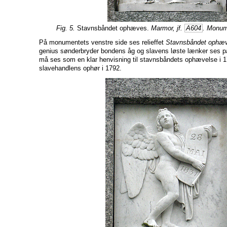
Fig. 5.
Stavnsbåndet ophæves.
Marmor, jf.
A604
. Monum
På monumentets venstre side ses relieffet
Stavnsbåndet ophæ
genius sønderbryder bondens åg og slavens løste lænker ses på 
må ses som en klar henvisning til stavnsbåndets ophævelse i 
slavehandlens ophør i 1792.