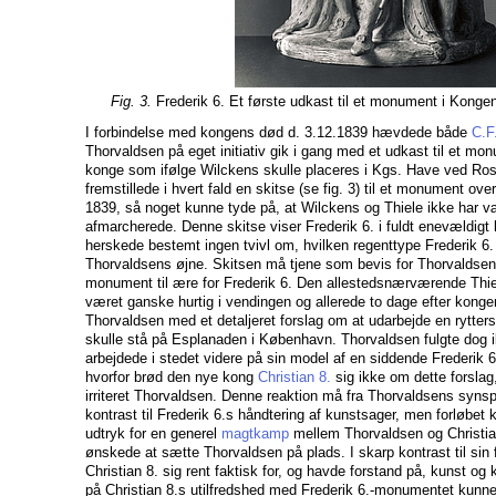
Fig. 3.
Frederik 6. Et første udkast til et monument i Kong
I forbindelse med kongens død d. 3.12.1839 hævdede både
C.F
Thorvaldsen på eget initiativ gik i gang med et udkast til et m
konge som ifølge Wilckens skulle placeres i Kgs. Have ved R
fremstillede i hvert fald en skitse (se fig. 3) til et monument ov
1839, så noget kunne tyde på, at Wilckens og Thiele ikke har væ
afmarcherede. Denne skitse viser Frederik 6. i fuldt enevældigt 
herskede bestemt ingen tvivl om, hvilken regenttype Frederik 6.
Thorvaldsens øjne. Skitsen må tjene som bevis for Thorvaldsens
monument til ære for Frederik 6. Den allestedsnærværende Thiel
været ganske hurtig i vendingen og allerede to dage efter kong
Thorvaldsen med et detaljeret forslag om at udarbejde en rytterst
skulle stå på Esplanaden i København. Thorvaldsen fulgte dog 
arbejdede i stedet videre på sin model af en siddende Frederik 6.
hvorfor brød den nye kong
Christian 8.
sig ikke om dette forslag
irriteret Thorvaldsen. Denne reaktion må fra Thorvaldsens synsp
kontrast til Frederik 6.s håndtering af kunstsager, men forløbet
udtryk for en generel
magtkamp
mellem Thorvaldsen og Christia
ønskede at sætte Thorvaldsen på plads. I skarp kontrast til sin
Christian 8. sig rent faktisk for, og havde forstand på, kunst og 
på Christian 8.s utilfredshed med Frederik 6.-monumentet kunne