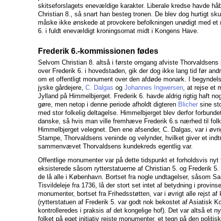
skitseforslagets enevældige karakter. Liberale kredse havde håbet
Christian 8., så snart han besteg tronen. De blev dog hurtigt sku
måske ikke ønskede at provokere befolkningen unødigt med et
6. i fuldt enevældigt kroningsornat midt i Kongens Have.
Frederik 6.-kommissionen fødes
Selvom Christian 8. altså i første omgang afviste Thorvaldsens
over Frederik 6. i hovedstaden, gik der dog ikke lang tid før andr
om et offentligt monument over den afdøde monark. I begyndel
jyske gårdejere,
C. Dalgas
og
Johannes Ingwersen
, at rejse et
Jylland på Himmelbjerget. Frederik 6. havde aldrig rigtig haft n
gøre, men netop i denne periode afholdt digteren
Blicher
sine st
med stor folkelig deltagelse. Himmelbjerget blev derfor forbunde
danske, så hvis man ville fremhæve Frederik 6.s nærhed til folk
Himmelbjerget velegnet. Den ene afsender, C. Dalgas, var i øvrigt
Stampe, Thorvaldsens veninde og velynder, hvilket giver et indt
sammenvævet Thorvaldsens kundekreds egentlig var.
Offentlige monumenter var på dette tidspunkt et forholdsvis ny
eksisterede såsom rytterstatuerne af Christian 5. og Frederik 5
de lå alle i København. Bortset fra nogle undtagelser, såsom S
Tisvildeleje fra 1736, lå der stort set intet af betydning i provin
monumenter, bortset fra Frihedsstøtten, var i øvrigt alle rejst 
(rytterstatuen af Frederik 5. var godt nok bekostet af Asiatisk 
kontrolleredes i praksis af det kongelige hof). Det var altså et n
folket på eget initiativ rejste monumenter, et tegn på den politi