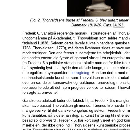
Fig. 2. Thorvaldsens buste af Frederik 6. blev udført under
Danmark 1819-20. Gips.
A191
.
Frederik 6. var altså regerende monark i størstedelen af Thorval
ungdomsårene på Akademiet, til Thorvaldsen som ældre mand ve
fødeland i 1838. Selvom deres leveår fulgte hinandens ganske tæ
1768, Thorvaldsen i 1770), må deres livsbaner siges at have v
modsætninger. Den ene feteret superstjerne fra arbejderkår i 
den anden enevældig fyrste af gammel slægt i en europæisk m
fra Frederik 6.s politiske standpunkt skulle man derfor ikke tro,
haft synderlig lyst til at hylde den afdøde konge, slet ikke når
ofte egalitære synspunkter i
betragtning
. Man kan derfor med ret
en frihedselskende kunstner som Thorvaldsen ønskede at uda
over en særdeles konservativ og reaktionær enevældig monark, h
repræsenterede alt det, som progressive kræfter såsom Thorval
forsøgte at omvælte.
Ganske paradoksalt lader det faktisk til, at Frederik 6.s mangle
skal have passet Thorvaldsen glimrende. I årenes løb havde Tho
mange værker til det danske kongehus og selvom Frederik 6. m
kunstfanatiker, så vidste han dog, at kunst hørte sig til i et 
besad solid pr-værdi. Frederik 6. har kort sagt været en god kon
mærke én, der ikke greb ind i Thorvaldsens kunstneriske proces.