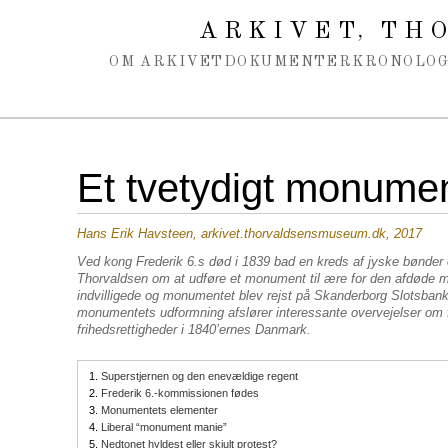
Spring navigation over
ARKIVET
THO
,
OM ARKIVET
DOKUMENTER
KRONOLOG
Et tvetydigt monume
Hans Erik Havsteen, arkivet.thorvaldsensmuseum.dk, 2017
Ved kong Frederik 6.s død i 1839 bad en kreds af jyske bønd
Thorvaldsen om at udføre et monument til ære for den afdøde 
indvilligede og monumentet blev rejst på Skanderborg Slotsban
monumentets udformning afslører interessante overvejelser om fr
frihedsrettigheder i 1840’ernes Danmark.
1.
Superstjernen og den enevældige regent
2.
Frederik 6.-kommissionen fødes
3.
Monumentets elementer
4.
Liberal “monument manie”
5.
Nedtonet hyldest eller skjult protest?