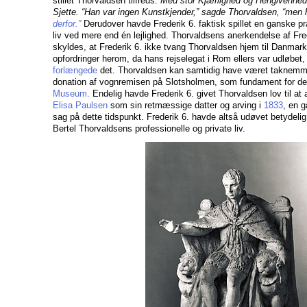
stillet Thorvaldsen tilfreds:
Med stor Kjærlighed og Hengivenhed
Sjette. “Han var ingen Kunstkjender,” sagde Thorvaldsen, “men h
derfor.”
Derudover havde Frederik 6. faktisk spillet en ganske pra
liv ved mere end én lejlighed. Thorvaldsens anerkendelse af Fred
skyldes, at Frederik 6. ikke tvang Thorvaldsen hjem til Danmark
opfordringer herom, da hans rejselegat i Rom ellers var udløbe
forlængede
det. Thorvaldsen kan samtidig have været taknemmel
donation af vognremisen på Slotsholmen, som fundament for de
Museum.
Endelig havde Frederik 6. givet Thorvaldsen lov til at
Elisa Paulsen
som sin retmæssige datter og arving i
1833
, en g
sag på dette tidspunkt. Frederik 6. havde altså udøvet betydelig 
Bertel Thorvaldsens professionelle og private liv.