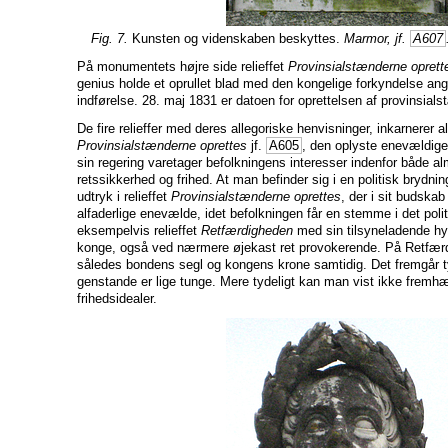
Fig. 7.
Kunsten og videnskaben beskyttes.
Marmor, jf.
A607
På monumentets højre side relieffet
Provinsialstænderne oprett
genius holde et oprullet blad med den kongelige forkyndelse an
indførelse. 28. maj 1831 er datoen for oprettelsen af provinsial
De fire relieffer med deres allegoriske henvisninger, inkarnerer a
Provinsialstænderne oprettes
jf.
A605
, den oplyste enevældige 
sin regering varetager befolkningens interesser indenfor både a
retssikkerhed og frihed. At man befinder sig i en politisk brydnin
udtryk i relieffet
Provinsialstænderne oprettes
, der i sit budska
alfaderlige enevælde, idet befolkningen får en stemme i det polit
eksempelvis relieffet
Retfærdigheden
med sin tilsyneladende hy
konge, også ved nærmere øjekast ret provokerende. På Retfær
således bondens segl og kongens krone samtidig. Det fremgår ty
genstande er lige tunge. Mere tydeligt kan man vist ikke fremh
frihedsidealer.