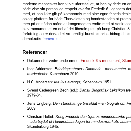
moderne mennesker kan virke uforståeligt, at han hyldede en e
både vise sin personlige respekt overfor Frederik 6. igennem d
med, at han ikke gik på kompromis med sine egne frihedsideal
oplagt platform for både Thorvaldsen og bondestanden at promov
men på en sådan måde at kongemagten endte med at sanktion
blev monumentet en del af det liberale pres på kong Christian 8
forfatning og er derved et væsentligt kunsthistorisk bidrag til h
demokratis
fremvækst.
Referencer
Dokumenter vedrørende emnet
Frederik 6.s monument, Skan
Inge Adriansen:
Erindringssteder i Danmark – monumenter, 
mødesteder
, København 2010.
H.C. Andersen:
Mit livs eventyr
, København 1951.
Svend Cedergreen Bech (ed.):
Dansk Biografisk Leksikon tr
1979-84.
Jens Engberg:
Den standhaftige tinsoldat – en biografi om Fr
2009.
Christian Holtet:
Kong Frederik den Sjettes mindesmærke pa
– udarbejdet til Hundredaarsdagen for mindesmærkets afslørin
Skanderborg 1945.