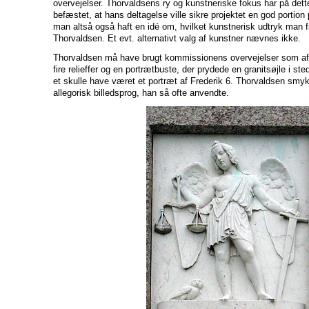
overvejelser. Thorvaldsens ry og kunstneriske fokus har på dett
befæstet, at hans deltagelse ville sikre projektet en god portion
man altså også haft en idé om, hvilket kunstnerisk udtryk man f
Thorvaldsen. Et evt. alternativt valg af kunstner nævnes ikke.
Thorvaldsen må have brugt kommissionens overvejelser som a
fire relieffer og en portrætbuste, der prydede en granitsøjle i stede
et skulle have været et portræt af Frederik 6. Thorvaldsen smyk
allegorisk billedsprog, han så ofte anvendte.