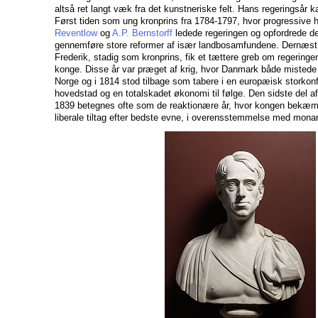
altså ret langt væk fra det kunstneriske felt. Hans regeringsår ka
Først tiden som ung kronprins fra 1784-1797, hvor progressive
Reventlow
og
A.P. Bernstorff
ledede regeringen og opfordrede den
gennemføre store reformer af især landbosamfundene. Dernæst
Frederik, stadig som kronprins, fik et tættere greb om regering
konge. Disse år var præget af krig, hvor Danmark både mistede s
Norge og i 1814 stod tilbage som tabere i en europæisk storkon
hovedstad og en totalskadet økonomi til følge. Den sidste del a
1839 betegnes ofte som de reaktionære år, hvor kongen bekæ
liberale tiltag efter bedste evne, i overensstemmelse med monar