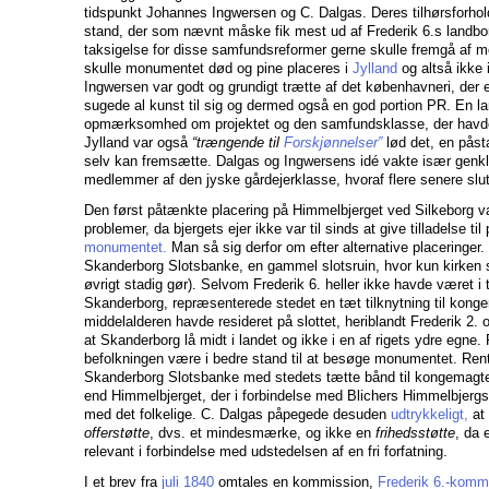
tidspunkt Johannes Ingwersen og C. Dalgas. Deres tilhørsforhold
stand, der som nævnt måske fik mest ud af Frederik 6.s landbo
taksigelse for disse samfundsreformer gerne skulle fremgå af
skulle monumentet død og pine placeres i
Jylland
og altså ikke
Ingwersen var godt og grundigt trætte af det københavneri, der e
sugede al kunst til sig og dermed også en god portion PR. En l
opmærksomhed om projektet og den samfundsklasse, der havde 
Jylland var også
“trængende til
Forskjønnelser”
lød det, en påst
selv kan fremsætte. Dalgas og Ingwersens idé vakte især genkl
medlemmer af den jyske gårdejerklasse, hvoraf flere senere slu
Den først påtænkte placering på Himmelbjerget ved Silkeborg va
problemer, da bjergets ejer ikke var til sinds at give tilladelse til
monumentet.
Man så sig derfor om efter alternative placeringer. 
Skanderborg Slotsbanke, en gammel slotsruin, hvor kun kirken s
øvrigt stadig gør). Selvom Frederik 6. heller ikke havde været i
Skanderborg, repræsenterede stedet en tæt tilknytning til kong
middelalderen havde resideret på slottet, heriblandt Frederik 2. 
at Skanderborg lå midt i landet og ikke i en af rigets ydre egne.
befolkningen være i bedre stand til at besøge monumentet. Re
Skanderborg Slotsbanke med stedets tætte bånd til kongemag
end Himmelbjerget, der i forbindelse med Blichers Himmelbjerg
med det folkelige. C. Dalgas påpegede desuden
udtrykkeligt,
at 
offerstøtte
, dvs. et mindesmærke, og ikke en
frihedsstøtte
, da 
relevant i forbindelse med udstedelsen af en fri forfatning.
I et brev fra
juli 1840
omtales en kommission,
Frederik 6.-komm