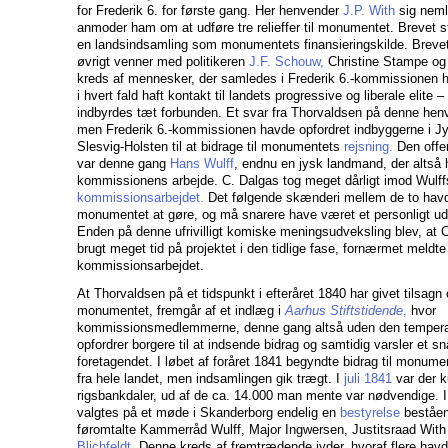
for Frederik 6. for første gang. Her henvender
J.P. With
sig nemli
anmoder ham om at udføre tre relieffer til monumentet. Brevet
en landsindsamling som monumentets finansieringskilde. Brevets 
øvrigt venner med politikeren
J.F. Schouw,
Christine Stampe og 
kreds af mennesker, der samledes i Frederik 6.-kommissionen har
i hvert fald haft kontakt til landets progressive og liberale elite –
indbyrdes tæt forbunden. Et svar fra Thorvaldsen på denne hen
men Frederik 6.-kommissionen havde opfordret indbyggerne i Jyl
Slesvig-Holsten til at bidrage til monumentets
rejsning.
Den offen
var denne gang
Hans Wulff
, endnu en jysk landmand, der altså ha
kommissionens arbejde. C. Dalgas tog meget dårligt imod Wulffs
kommissionsarbejdet.
Det følgende skænderi mellem de to havd
monumentet at gøre, og må snarere have været et personligt u
Enden på denne ufrivilligt komiske meningsudveksling blev, at C
brugt meget tid på projektet i den tidlige fase, fornærmet meldte
kommissionsarbejdet.
At Thorvaldsen på et tidspunkt i efteråret 1840 har givet tilsagn o
monumentet, fremgår af et indlæg i
Aarhus Stiftstidende
,
hvor
kommissionsmedlemmerne, denne gang altså uden den tempera
opfordrer borgere til at indsende bidrag og samtidig varsler et snar
foretagendet. I løbet af foråret 1841 begyndte bidrag til monume
fra hele landet, men indsamlingen gik trægt. I
juli 1841
var der 
rigsbankdaler, ud af de ca. 14.000 man mente var nødvendige.
valgtes på et møde i Skanderborg endelig en
bestyrelse
beståen
føromtalte Kammerråd Wulff, Major Ingwersen, Justitsraad With
Blichfeldt.
Denne kreds af fremtrædende jyder, hvoraf flere havde 