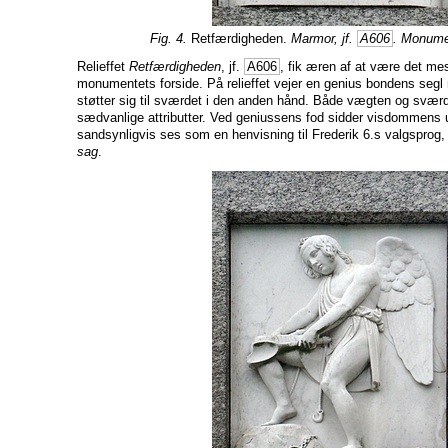
Fig. 4.
Retfærdigheden.
Marmor, jf.
A606
. Monumen
Relieffet
Retfærdigheden
, jf.
A606
, fik æren af at være det m
monumentets forside. På relieffet vejer en genius bondens seg
støtter sig til sværdet i den anden hånd. Både vægten og svær
sædvanlige attributter. Ved geniussens fod sidder visdommens u
sandsynligvis ses som en henvisning til Frederik 6.s valgsprog
sag
.