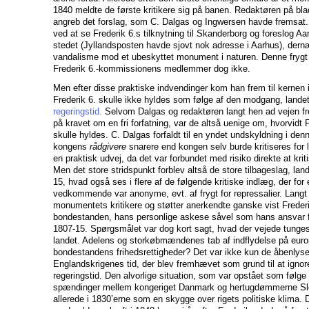
1840 meldte de første kritikere sig på banen. Redaktøren på bl
angreb det forslag, som C. Dalgas og Ingwersen havde fremsat.
ved at se Frederik 6.s tilknytning til Skanderborg og foreslog Aa
stedet (Jyllandsposten havde sjovt nok adresse i Aarhus), dern
vandalisme mod et ubeskyttet monument i naturen. Denne frygt 
Frederik 6.-kommissionens medlemmer dog ikke.
Men efter disse praktiske indvendinger kom han frem til kernen 
Frederik 6. skulle ikke hyldes som følge af den modgang, lande
regeringstid.
Selvom Dalgas og redaktøren langt hen ad vejen fr
på kravet om en fri forfatning, var de altså uenige om, hvorvidt 
skulle hyldes. C. Dalgas forfaldt til en yndet undskyldning i den
kongens
rådgivere
snarere end kongen selv burde kritiseres for 
en praktisk udvej, da det var forbundet med risiko direkte at kri
Men det store stridspunkt forblev altså de store tilbageslag, lan
15, hvad også ses i flere af de følgende kritiske indlæg, der for 
vedkommende var anonyme, evt. af frygt for repressalier. Langt
monumentets kritikere og støtter anerkendte ganske vist Frederi
bondestanden, hans personlige askese såvel som hans ansvar fo
1807-15. Spørgsmålet var dog kort sagt, hvad der vejede tunges
landet. Adelens og storkøbmændenes tab af indflydelse på europ
bondestandens frihedsrettigheder? Det var ikke kun de åbenlyse
Englandskrigenes tid, der blev fremhævet som grund til at ignor
regeringstid. Den alvorlige situation, som var opstået som følge 
spændinger mellem kongeriget Danmark og hertugdømmerne Sle
allerede i 1830’erne som en skygge over rigets politiske klima.