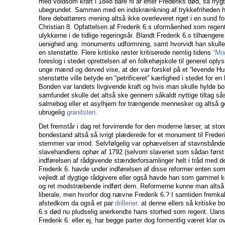
med voldsom kraft i 1848 bare ni år efter Frederiks død, så fryg
ubegrundet. Sammen med en indskrænkning af trykkefriheden ha
flere debattørers mening altså ikke overleveret riget i en sund for
Christian 8. Opfattelsen af Frederik 6.s uformåenhed som regent
ulykkerne i de tidlige regeringsår. Blandt Frederik 6.s tilhængere
uenighed ang. monuments udformning, samt hvorvidt han skull
en stenstøtte. Flere kritiske røster kritiserede nemlig tidens
“Mo
foreslog i stedet oprettelsen af en folkehøjskole til generel opl
unge mænd og derved vise, at der var forskel på et “levende H
stenstøtte ville betyde en “petrificeret” kærlighed i stedet for en
Bonden var landets livgivende kraft og hvis man skulle hylde b
samfundet skulle det altså ske gennem såkaldt nyttige tiltag s
salmebog eller et asylhjem for trængende mennesker og altså 
ubrugelig
granitsten.
Det fremstår i dag ret forvirrende for den moderne læser, at store
bondestand altså så ivrigt plæderede for et monument til Frede
stemmer var imod. Selvfølgelig var ophævelsen af stavnsbånde
slavehandlens ophør af 1792 (selvom slaveriet som sådan først
indførelsen af rådgivende stænderforsamlinger helt i tråd med d
Frederik 6. havde under indførelsen af disse reformer enten so
vejledt af dygtige rådgivere eller også havde han som gammel k
og ret modstræbende indført dem. Reformerne kunne man altså
liberale, men hvorfor dog nævne Frederik 6.? I samtiden fremkald
afstedkom da også et par
drillerier,
at denne ellers så kritiske b
6.s død nu pludselig anerkendte hans storhed som regent. Uan
Frederik 6. eller ej, har begge parter dog formentlig været klar ove