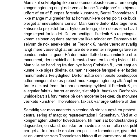
Man skal selvfølgelig ikke underkende eksistensen af en oprigtig 
kongemagten og en glæde ved at kunne ”forskjønne” sin hjem
udført af en af Europas førende kunstnere, Bertel Thorvaldse
ikke mange muligheder for at kommunikere deres politiske buds
præget af enevældens censur. Man kunne derfor ikke tage hensyn
kritiserede projektet for at hylde en konge, der i deres øjne hav
ringe regent for landet. Det væsentlige i Frederik 6.s regeringstid
kommissionen og dens støtter var ikke mindet om Danmarks tab
selvom de nok anerkendte, at Frederik 6. havde været ansvarlig
langt mere væsentligt at omtale de elementer i regeringsførels
bondestanden til gode. På den måde flettede man indirekte et par 
monument, der umiddelbart fremstod som en folkelig hyldest til
Man ville se handling fra den nye kong Christian 8., kort sagt en 
kunne ikke siges direkte, da man risikerede fængsel eller bødestr
monumentets tvetydighed. Derfor måtte den liberale bondeoppos
udformningen af deres protest mod kongemagten og altså opfør
første øjekast fremstår som en ensidig hyldest til Frederik 6., 
allegorier faktisk bærer et andet, slet skjult, budskab. Derfor 
umiddelbart så forvirrende på den moderne beskuer, da monumen
værkets kunstner, Thorvaldsen, faktisk var arge kritikere af d
Samtidig var monumentets placering på sin vis også en prote
centralisering af magt og repræsentation i København. Ved at 
kongemagten udenfor hovedstaden, fik man sat bondestanden på
dagsorden, en stand, der ikke før havde spillet en rolle i det poli
præget af frustrerede ønsker om politiske forandringer, giver de
at en kunstner som Thorvaldsen bidrog til et kunstværk af denne