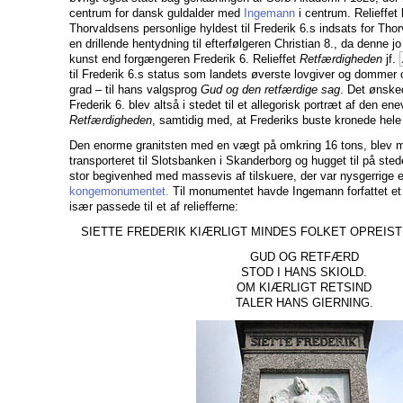
centrum for dansk guldalder med
Ingemann
i centrum. Relieffe
Thorvaldsens personlige hyldest til Frederik 6.s indsats for Th
en drillende hentydning til efterfølgeren Christian 8., da denne jo
kunst end forgængeren Frederik 6. Relieffet
Retfærdigheden
jf.
til Frederik 6.s status som landets øverste lovgiver og dommer
grad – til hans valgsprog
Gud og den retfærdige sag
. Det ønske
Frederik 6. blev altså i stedet til et allegorisk portræt af den e
Retfærdigheden
, samtidig med, at Frederiks buste kronede hel
Den enorme granitsten med en vægt på omkring 16 tons, blev 
transporteret til Slotsbanken i Skanderborg og hugget til på ste
stor begivenhed med massevis af tilskuere, der var nysgerrige ef
kongemonumentet.
Til monumentet havde Ingemann forfattet et d
især passede til et af reliefferne:
SIETTE FREDERIK KIÆRLIGT MINDES FOLKET OPREIS
GUD OG RETFÆRD
STOD I HANS SKIOLD.
OM KIÆRLIGT RETSIND
TALER HANS GIERNING.