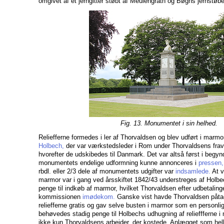
omgivet af et jerngitter støbt af Meulengrath og Bøghs jernstøbe
Fig. 13. Monumentet i sin helhed.
Reliefferne formedes i ler af Thorvaldsen og blev udført i marmor
Holbech,
der var værkstedsleder i Rom under Thorvaldsens frav
hvorefter de udskibedes til Danmark. Det var altså først i begyn
monumentets endelige udformning kunne annonceres i
pressen,
rbdl. eller 2/3 dele af monumentets udgifter var
indsamlede.
At v
marmor var i gang ved årsskiftet 1842/43 understreges af Hol
penge til indkøb af marmor, hvilket Thorvaldsen efter udbetalinge
kommissionen
imødekom.
Ganske vist havde Thorvaldsen påtag
reliefferne gratis og gav selve busten i marmor som en personli
behøvedes stadig penge til Holbechs udhugning af relieffferne i 
ikke kun Thorvaldsens arbejder, der kostede. Anlægget som helhed