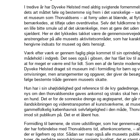
I tredive år har Dyveke Helsted med aldrig svigtende fornemmel
dets art måttet føle og bestemme sig frem i det vanskelige – sæ
et museum som Thorvaldsens – at forny uden at blænde, at flyt
bemærkedes, at tilføje uden overdrivelse. Selv det fuldkomne træ
en lille bitte smule ud af det ukrænkelige, men at gøre det uden
sjældent. Her er det lykkedes takket være de gennemovervejede
anstrengelser på alle museets aktivitetsområder, som har karak
hengivne indsats for museet og dets hensigt.
Værk efter værk er gennem faglig pleje kommet til sin oprindelig
mådehold i indgreb. Det sees også i gibsen, der har fået lov til 
at for meget er værre end for lidt. Som een af de første mode
Dyveke Helsted draget sit museum ind i formidling for børn og 
omvisninger, men arrangementer og opgaver, der giver de besøg
følge bestemte tråde gennem museets skatte.
Hun har i sin uhøjtidelighed god reference til de kry gadedrenge,
nys om den thorvaldsenske gaves ankomst og straks skal hen 
en hund. Det er for de sonneske drenge og ægteparret, der går r
ilandskibningen og videretransporten af kunstværkerne, at musee
gammelfolkelig københavnsk selvfølgelighed i den måde, Thor
imod sit publikum på. Det er et åbent hus.
Formidling til børnene, de store udstillinger, som har gennems
der har forbindelse med Thorvaldsens tid, aftenkoncerterne, – al
der er ligefrem og stor. Sådan ser man også alle museets publika
typer, de perfekte reproduktioner, papirets kvalitet; det er stem