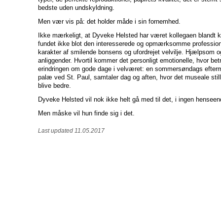
bedste uden undskyldning.
Men vær vis på: det holder måde i sin fornemhed.
Ikke mærkeligt, at Dyveke Helsted har været kollegaen blandt ko
fundet ikke blot den interesserede og opmærksomme profession
karakter af smilende bonsens og ufordrejet velvilje. Hjælpsom o
anliggender. Hvortil kommer det personligt emotionelle, hvor betr
erindringen om gode dage i velværet: en sommersøndags efterm
palæ ved St. Paul, samtaler dag og aften, hvor det museale still
blive bedre.
Dyveke Helsted vil nok ikke helt gå med til det, i ingen henseen
Men måske vil hun finde sig i det.
Last updated 11.05.2017