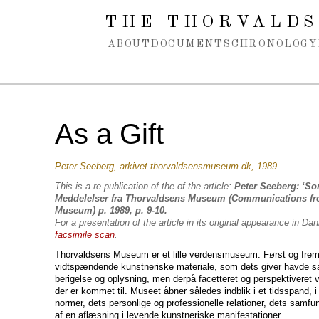
Spring navigation over
THE THORVALDS
ABOUT
DOCUMENTS
CHRONOLOGY
As a Gift
Peter Seeberg, arkivet.thorvaldsensmuseum.dk, 1989
This is a re-publication of the of the article:
Peter Seeberg: ‘So
Meddelelser fra Thorvaldsens Museum (Communications fr
Museum) p. 1989, p. 9-10.
For a presentation of the article in its original appearance in Da
facsimile scan
.
Thorvaldsens Museum er et lille verdensmuseum. Først og frem
vidtspændende kunstneriske materiale, som dets giver havde sa
berigelse og oplysning, men derpå facetteret og perspektiveret v
der er kommet til. Museet åbner således indblik i et tidsspand, i
normer, dets personlige og professionelle relationer, dets samfu
af en aflæsning i levende kunstneriske manifestationer.