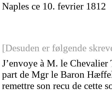
Naples ce 10. fevrier 1812
[Desuden er følgende skreve
J’envoye à M. le Chevalier
part de Mgr le Baron Hæffeli
remettre son recu de cette 