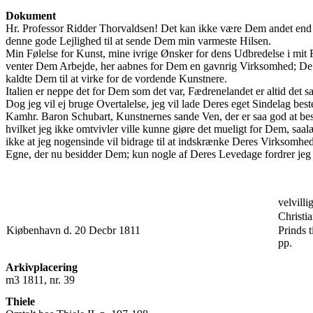
Dokument
Hr. Professor Ridder Thorvaldsen! Det kan ikke være Dem andet end
denne gode Lejlighed til at sende Dem min varmeste Hilsen.
Min Følelse for Kunst, mine ivrige Ønsker for dens Udbredelse i mit F
venter Dem Arbejde, her aabnes for Dem en gavnrig Virksomhed; De k
kaldte Dem til at virke for de vordende Kunstnere.
Italien er neppe det for Dem som det var, Fædrenelandet er altid det
Dog jeg vil ej bruge Overtalelse, jeg vil lade Deres eget Sindelag 
Kamhr. Baron Schubart, Kunstnernes sande Ven, der er saa god at besø
hvilket jeg ikke omtvivler ville kunne giøre det mueligt for Dem, sa
ikke at jeg nogensinde vil bidrage til at indskrænke Deres Virksomhe
Egne, der nu besidder Dem; kun nogle af Deres Levedage fordrer jeg
velvilli
Christi
Kiøbenhavn d. 20 Decbr 1811
Prinds 
pp.
Arkivplacering
m3 1811, nr. 39
Thiele