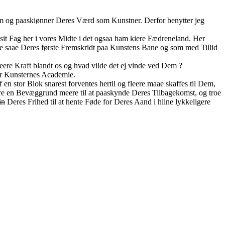
m og paaskiønner Deres Værd som Kunstner. Derfor benytter jeg
 sit Fag her i vores Midte i det ogsaa ham kiere Fædreneland. Her
e saae Deres første Fremskridt paa Kunstens Bane og som med Tillid
eere Kraft blandt os og hvad vilde det ej vinde ved Dem ?
or Kunsternes Academie.
 stor Blok snarest forventes hertil og fleere maae skaffes til Dem,
være en Bevæggrund meere til at paaskynde Deres Tilbagekomst, og troe
in
Deres Frihed til at hente Føde for Deres Aand i hiine lykkeligere