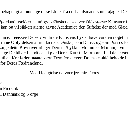
 behageligt at modtage disse Linier fra en Landsmand som højagter De
ødeland, vækker naturligviis Ønsket at see vor Olds største Kunstner i
an og vil sikkert gierne gavne Academiet, den Stiftelse der med Glæd
 samme; maaskee De selv vil finde Kunstens Lys at have vunden noget m
bestemme Opfyldelsen af mit kiereste Ønske, som Dansk og som Præses f
rge dette Brev overbringer Dem et Stykke hvidt norsk Marmor, hvoraf en
alænge De bliver blandt os, at øve Deres Kunst i Marmoret. Lad dette 
d til en Kreds der maatte være Dem for snever; De maae altid beholde
h
 for Deres Fædreneland.
Med Højagtelse nævner jeg mig Deres
ge
an Frederik
til Danmark og Norge