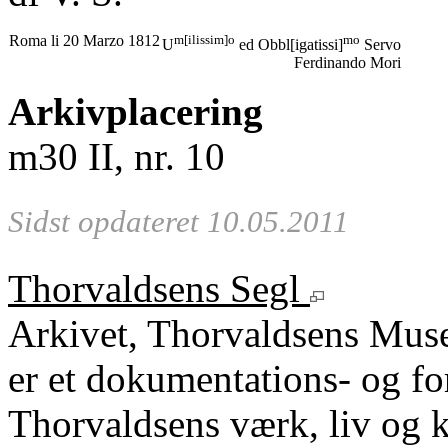
Roma li 20 Marzo 1812
m[ilissim]o
mo
U
ed Obbl[igatissi]
Servo
Ferdinando Mori
Arkivplacering
m30 II, nr. 10
Sidst opdateret 10.05.2011
Thorvaldsens Segl
Arkivet, Thorvaldsens Mu
er et dokumentations- og fo
Thorvaldsens værk, liv og k