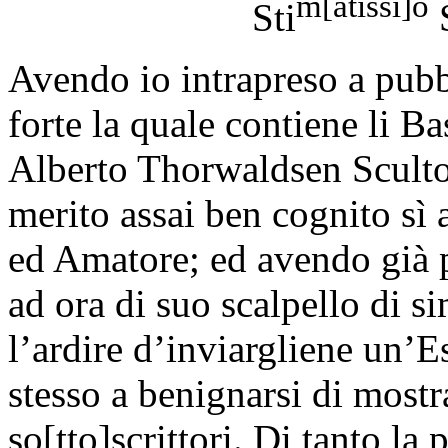
m[atissi]o
Sti
Avendo io intrapreso a pubb
forte la quale contiene li Bas
Alberto Thorwaldsen Sculto
merito assai ben cognito sì
ed Amatore; ed avendo già p
ad ora di suo scalpello di s
l’ardire d’inviargliene un’
stesso a benignarsi di mostr
so[tto]scrittori. Di tanto la