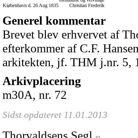
Kiøbenhavn d. 26 Aug 1835
Christian Frederik
Generel kommentar
Brevet blev erhvervet af T
efterkommer af C.F. Hans
arkitekten, jf. THM j.nr. 5,
Arkivplacering
m30A, nr. 72
Sidst opdateret 11.01.2013
Thorvaldsens Segl