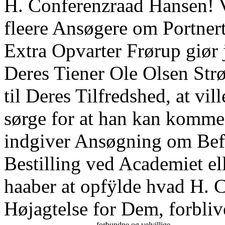
H. Conferenzraad Hansen! V
fleere Ansøgere om Portnert
Extra Opvarter Frørup giør j
Deres Tiener Ole Olsen Str
til Deres Tilfredshed, at vil
sørge for at han kan komme
indgiver Ansøgning om Befor
Bestilling ved Academiet el
haaber at opfÿlde hvad H. 
Højagtelse for Dem, forbli
forbundne og velvillige