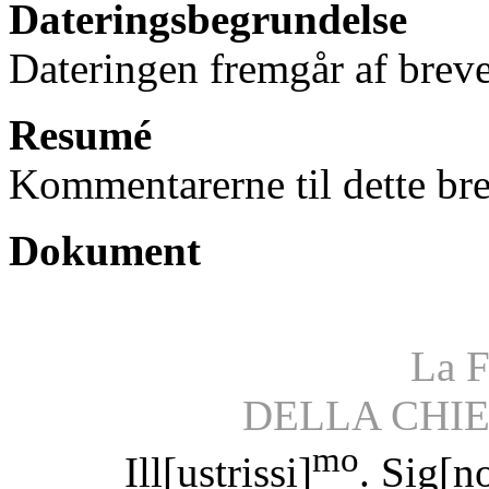
Dateringsbegrundelse
Dateringen fremgår af breve
Resumé
Kommentarerne til dette bre
Dokument
La F
DELLA CHI
mo
Ill[ustrissi]
. Sig[n