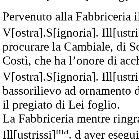
Pervenuto alla Fabbriceria il
V[ostra].S[ignoria]. Ill[ustri
procurare la Cambiale, di 
Costì, che ha l’onore di ac
V[ostra].S[ignoria]. Ill[ustri
bassorilievo ad ornamento d
il pregiato di Lei foglio.
La Fabbriceria mentre ringra
ma
Ill[ustrissi]
. d aver esegui