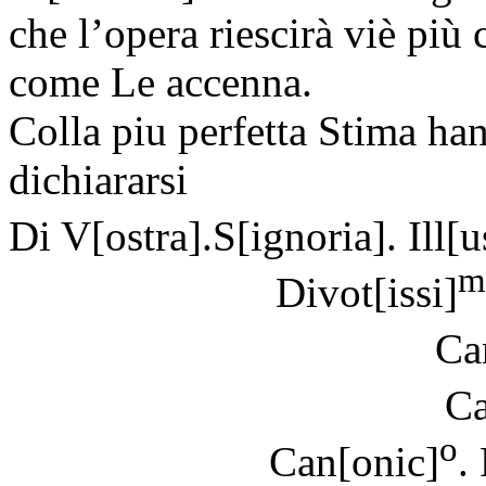
che l’opera riescirà viè più
come Le accenna.
Colla piu perfetta Stima hann
dichiararsi
Di V[ostra].S[ignoria]. Ill[us
m
Divot[issi]
Ca
Ca
o
Can[onic]
.