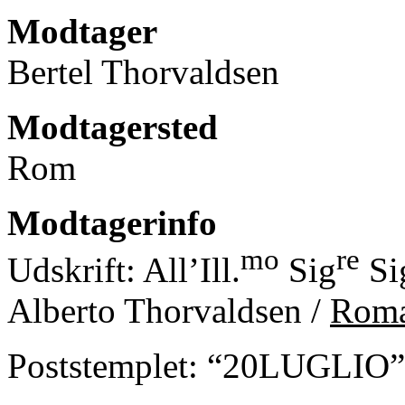
Modtager
Bertel Thorvaldsen
Modtagersted
Rom
Modtagerinfo
mo
re
Udskrift: All’Ill.
Sig
Si
Alberto Thorvaldsen /
Roma
Poststemplet: “20LUGLIO