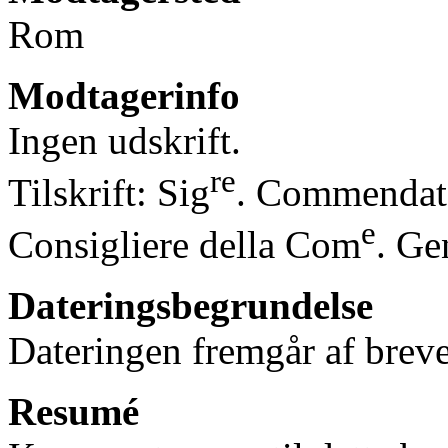
Rom
Modtagerinfo
Ingen udskrift.
re
Tilskrift: Sig
. Commendato
e
Consigliere della Com
. Ge
Dateringsbegrundelse
Dateringen fremgår af breve
Resumé