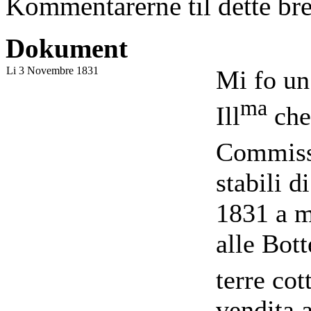
Kommentarerne til dette bre
Dokument
Li 3 Novembre 1831
Mi fo un
ma
Ill
che 
Commissi
stabili 
1831 a m
alle Bot
terre cot
vendita 