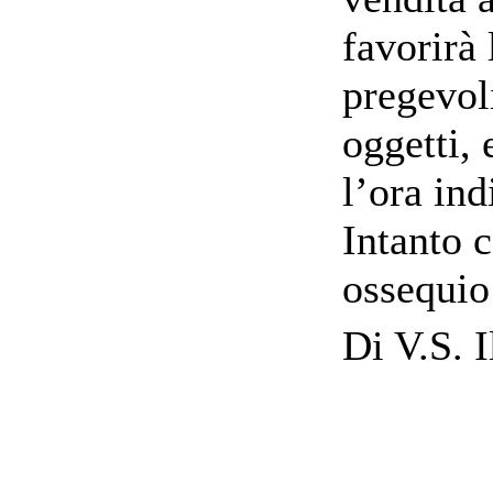
favorirà
pregevol
oggetti, 
l’ora ind
Intanto c
ossequio
Di V.S. I