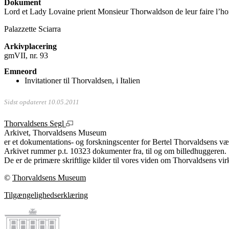
Dokument
Lord et Lady Lovaine prient Monsieur Thorwaldson de leur faire l’hon
Palazzette Sciarra
Arkivplacering
gmVII, nr. 93
Emneord
Invitationer til Thorvaldsen, i Italien
Sidst opdateret 10.05.2011
Thorvaldsens Segl
Arkivet, Thorvaldsens Museum
er et dokumentations- og forskningscenter for Bertel Thorvaldsens vær
Arkivet rummer p.t. 10323 dokumenter fra, til og om billedhuggeren.
De er de primære skriftlige kilder til vores viden om Thorvaldsens vir
©
Thorvaldsens Museum
Tilgængelighedserklæring