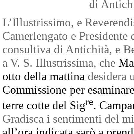
di Antichi
L’Illustrissimo, e Reverend
Camerlengato e Presidente 
consultiva di Antichità, e Be
a V. S. Illustrissima, che
Mar
otto della mattina
desidera 
Commissione per esaminare i
re
terre cotte del Sig
. Campa
Gradisca i sentimenti del m
all’ora indicata sarò a prend