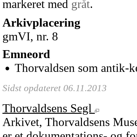
markeret med
gråt
.
Arkivplacering
gmVI, nr. 8
Emneord
Thorvaldsen som antik-k
Sidst opdateret 06.11.2013
Thorvaldsens Segl
Arkivet, Thorvaldsens Mu
er et dokumentations- og fo