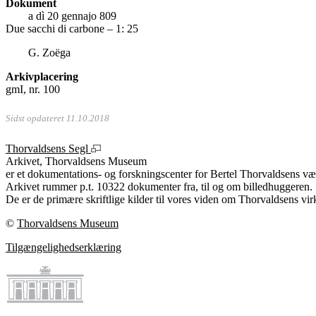
Dokument
a dì 20 gennajo 809
Due sacchi di carbone – 1: 25
G. Zoëga
Arkivplacering
gmI, nr. 100
Sidst opdateret 11.10.2018
Thorvaldsens Segl
Arkivet, Thorvaldsens Museum
er et dokumentations- og forskningscenter for Bertel Thorvaldsens vær
Arkivet rummer p.t. 10322 dokumenter fra, til og om billedhuggeren.
De er de primære skriftlige kilder til vores viden om Thorvaldsens vir
©
Thorvaldsens Museum
Tilgængelighedserklæring