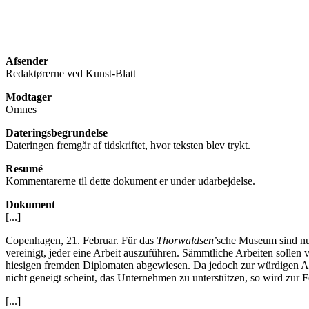
Afsender
Redaktørerne ved Kunst-Blatt
Modtager
Omnes
Dateringsbegrundelse
Dateringen fremgår af tidskriftet, hvor teksten blev trykt.
Resumé
Kommentarerne til dette dokument er under udarbejdelse.
Dokument
[...]
Copenhagen, 21. Februar. Für das
Thorwaldsen
’sche Museum sind nu
vereinigt, jeder eine Arbeit auszuführen. Sämmtliche Arbeiten sollen
hiesigen fremden Diplomaten abgewiesen. Da jedoch zur würdigen Aus
nicht geneigt scheint, das Unternehmen zu unterstützen, so wird zu
[...]