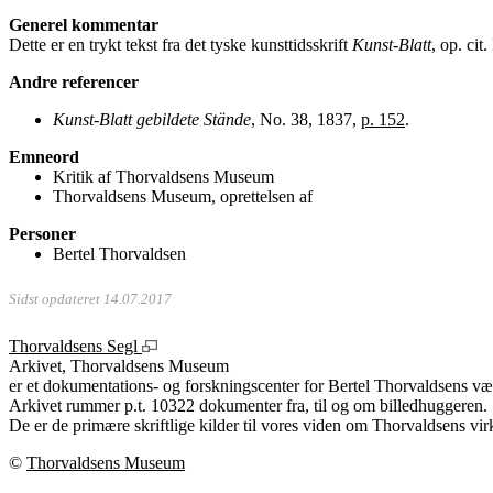
Generel kommentar
Dette er en trykt tekst fra det tyske kunsttidsskrift
Kunst-Blatt
, op. cit
Andre referencer
Kunst-Blatt gebildete Stände
, No. 38, 1837,
p. 152
.
Emneord
Kritik af Thorvaldsens Museum
Thorvaldsens Museum, oprettelsen af
Personer
Bertel Thorvaldsen
Sidst opdateret 14.07.2017
Thorvaldsens Segl
Arkivet, Thorvaldsens Museum
er et dokumentations- og forskningscenter for Bertel Thorvaldsens vær
Arkivet rummer p.t. 10322 dokumenter fra, til og om billedhuggeren.
De er de primære skriftlige kilder til vores viden om Thorvaldsens vir
©
Thorvaldsens Museum