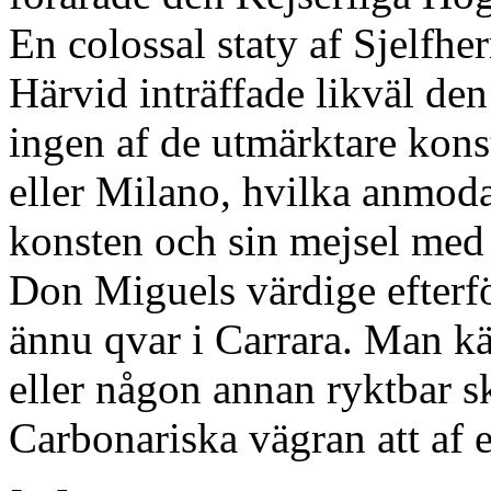
En colossal staty af Sjelfher
Härvid inträffade likväl de
ingen af de utmärktare kons
eller Milano, hvilka anmoda
konsten och sin mejsel med 
Don Miguels värdige efterfö
ännu qvar i Carrara. Man k
eller någon annan ryktbar s
Carbonariska vägran att af 