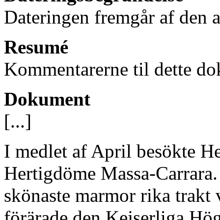
Dateringen fremgår af den av
Resumé
Kommentarerne til dette do
Dokument
[...]
I medlet af April besökte He
Hertigdöme Massa-Carrara. 
skönaste marmor rika trakt vi
förärade den Kejserliga Hö