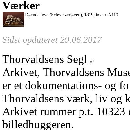
Værker
Døende løve (Schweizerløven), 1819, inv.nr. A119
Sidst opdateret 29.06.2017
Thorvaldsens Segl
Arkivet, Thorvaldsens Mu
er et dokumentations- og fo
Thorvaldsens værk, liv og k
Arkivet rummer p.t. 10323 
billedhuggeren.