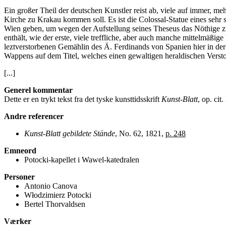
Ein großer Theil der deutschen Kunstler reist ab, viele auf immer, m
Kirche zu Krakau kommen soll. Es ist die Colossal-Statue eines seh
Wien geben, um wegen der Aufstellung seines Theseus das Nöthige z
enthält, wie der erste, viele treffliche, aber auch manche mittelmäßi
leztverstorbenen Gemählin des Ä. Ferdinands von Spanien hier in der
Wappens auf dem Titel, welches einen gewaltigen heraldischen Versto
[...]
Generel kommentar
Dette er en trykt tekst fra det tyske kunsttidsskrift
Kunst-Blatt
, op. cit
Andre referencer
Kunst-Blatt gebildete Stände
, No. 62, 1821,
p. 248
Emneord
Potocki-kapellet i Wawel-katedralen
Personer
Antonio Canova
Włodzimierz Potocki
Bertel Thorvaldsen
Værker