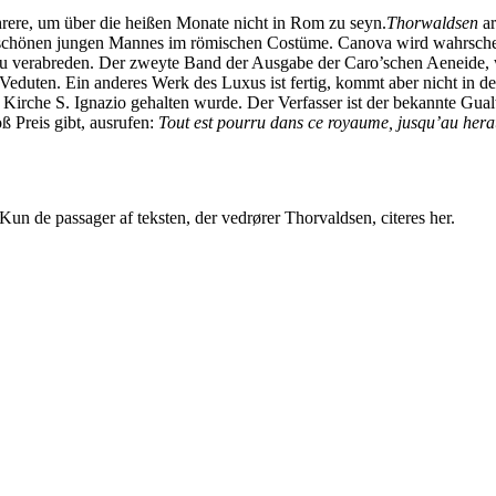
ehrere, um über die heißen Monate nicht in Rom zu seyn.
Thorwaldsen
ar
r schönen jungen Mannes im römischen Costüme. Canova wird wahrschein
u verabreden. Der zweyte Band der Ausgabe der Caro’schen Aeneide, w
ge Veduten. Ein anderes Werk des Luxus ist fertig, kommt aber nicht in 
 Kirche S. Ignazio gehalten wurde. Der Verfasser ist der bekannte Gu
ß Preis gibt, ausrufen:
Tout est pourru dans ce royaume, jusqu’au hera
. Kun de passager af teksten, der vedrører Thorvaldsen, citeres her.