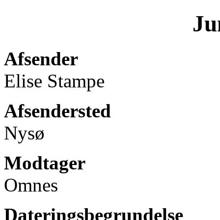
Ju
Afsender
Elise Stampe
Afsendersted
Nysø
Modtager
Omnes
Dateringsbegrundelse