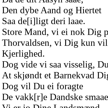
Den dybe Aand og Hiertet
Saa de[i]ligt deri laae.
Store Mand, vi ei nok Dig p
Thorvaldsen, vi Dig kun vil
Kjerlighed.
Dog vide vi saa visselig, D
At skjøndt et Barnekvad Dig
Dog vil Du ei foragte
De vakk[r]e Dandske smaae
Vi er jo Dine Landsmænd,