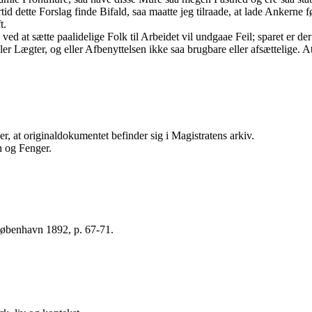
ette Forslag finde Bifald, saa maatte jeg tilraade, at lade Ankerne f
t.
 ved at sætte paalidelige Folk til Arbeidet vil undgaae Feil; sparet er 
ller Lægter, og eller Afbenyttelsen ikke saa brugbare eller afsættelige. A
, at originaldokumentet befinder sig i Magistratens arkiv.
n og Fenger.
København 1892, p. 67-71.