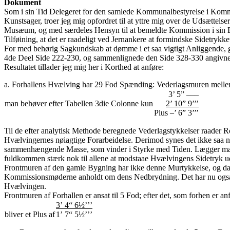
Dokument
Som i sin Tid Delegeret for den samlede Kommunalbestyrelse i Kommis
Kunstsager, troer jeg mig opfordret til at yttre mig over de Udsættel
Musæum, og med særdeles Hensyn til at bemeldte Kommission i sin Ber
Tilføining, at det er raadeligt ved Jernankere at formindske Sidetrykk
For med behørig Sagkundskab at dømme i et saa vigtigt Anliggende, gje
4de Deel Side 222-230, og sammenlignede den Side 328-330 angivne 
Resultatet tillader jeg mig her i Korthed at anføre:
a. Forhallens Hvælving har 29 Fod Spænding: Vederlagsmuren mellem 
3’ 5” –––
man behøver efter Tabellen 3die Colonne kun
2’ 10” 9’’’
Plus –’ 6” 3’’’
Til de efter analytisk Methode beregnede Vederlagstykkelser raader R
Hvælvingernes nøiagtige Forarbeidelse. Derimod synes det ikke saa 
sammenhængende Masse, som vinder i Styrke med Tiden. Lægger man nu
fuldkommen stærk nok til allene at modstaae Hvælvingens Sidetryk u
Frontmuren af den gamle Bygning har ikke denne Murtykkelse, og da de
Kommissionsmøderne anholdt om dens Nedbrydning. Det har nu ogsaa ve
Hvælvingen.
Frontmuren af Forhallen er ansat til 5 Fod; efter det, som forhen er an
3’ 4“ 6½’’’
bliver et Plus af
1’ 7“ 5½’’’