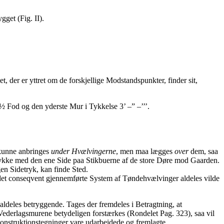
get (Fig. II).
, der er yttret om de forskjellige Modstandspunkter, finder sit,
½ Fod og den yderste Mur i Tykkelse 3’ –” –’’’.
 kunne anbringes
under Hvælvingerne
, men maa lægges
over
dem, saa
e trykke med den ene Side paa Stikbuerne af de store Døre mod Gaarden.
en Sidetryk, kan finde Sted.
 det conseqvent gjennemførte System af Tøndehvælvinger aldeles vilde
aldeles betryggende. Tages der fremdeles i Betragtning, at
ederlagsmurene betydeligen forstærkes (Rondelet Pag. 323), saa vil
Construktionstegninger vare udarbeidede og fremlagte.