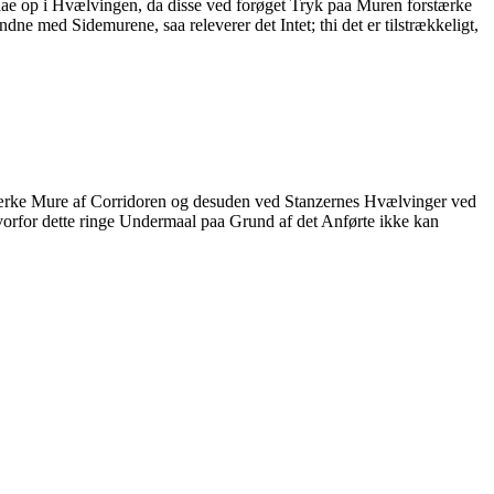
aae op i Hvælvingen, da disse ved forøget Tryk paa Muren forstærke
ne med Sidemurene, saa releverer det Intet; thi det er tilstrækkeligt,
stærke Mure af Corridoren og desuden ved Stanzernes Hvælvinger ved
hvorfor dette ringe Undermaal paa Grund af det Anførte ikke kan