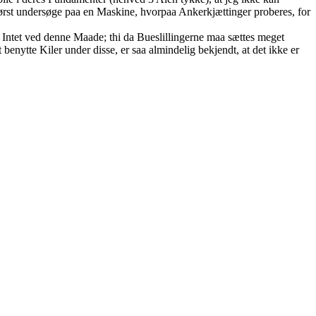
ørst undersøge paa en Maskine, hvorpaa Ankerkjættinger proberes, for
der Intet ved denne Maade; thi da Bueslillingerne maa sættes meget
t benytte Kiler under disse, er saa almindelig bekjendt, at det ikke er