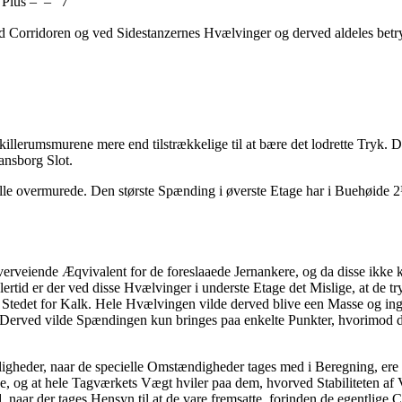
Plus –’ –” 7’’’
Corridoren og ved Sidestanzernes Hvælvinger og derved aldeles betryg
llerumsmurene mere end tilstrækkelige til at bære det lodrette Tryk. Det
ansborg Slot.
lle overmurede. Den største Spænding i øverste Etage har i Buehøide 2
verveiende Æqvivalent for de foreslaaede Jernankere, og da disse ikke
dlertid er der ved disse Hvælvinger i underste Etage det Mislige, at d
i Stedet for Kalk. Hele Hvælvingen vilde derved blive een Masse og ing
r. Derved vilde Spændingen kun bringes paa enkelte Punkter, hvorimod
ligheder, naar de specielle Omstændigheder tages med i Beregning, ere 
 og at hele Tagværkets Vægt hviler paa dem, hvorved Stabiliteten af V
 naar der tages Hensyn til at de vare fremsatte, forinden de egentlige 