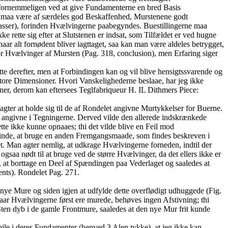
s fornemmeligen ved at give Fundamenterne en bred Basis
ne maa være af særdeles god Beskaffenhed, Murstenene godt
tasser), forinden Hvælvingerne paabegyndes. Buestillingerne maa
 rette sig efter at Slutstenen er indsat, som Tilfældet er ved hugne
aar alt fornødent bliver iagttaget, saa kan man være aldeles betrygget,
Hvælvinger af Mursten (Pag. 318, conclusion), men Erfaring siger
te derefter, men at Forbindingen kan og vil blive hensigtssvarende og
 store Dimensioner. Hvori Vanskelighederne beslaae, har jeg ikke
oner, derom kan eftersees Teglfabriqueur H. IL Dithmers Piece:
gter at holde sig til de af Rondelet angivne Murtykkelser for Buerne.
re angivne i Tegningerne. Derved vilde den allerede indskrænkede
ette ikke kunne opnaaes; thi det vilde blive en Feil mod
Sinde, at bruge en anden Fremgangsmaade, som findes beskreven i
. Man agter nemlig, at udkrage Hvælvingerne forneden, indtil der
gsaa nødt til at bruge ved de større Hvælvinger, da det ellers ikke er
 at borttage en Deel af Spændingen paa Vederlaget og saaledes at
ents). Rondelet Pag. 271.
nye Mure og siden igjen at udfylde dette overflødigt udhuggede (Fig.
naar Hvælvingerne først ere murede, behøves ingen Afstivning; thi
ten dyb i de gamle Frontmure, saaledes at den nye Mur frit kunde
le i deres Fundamenter (henved 3 Alen tykke), at jeg ikke kan