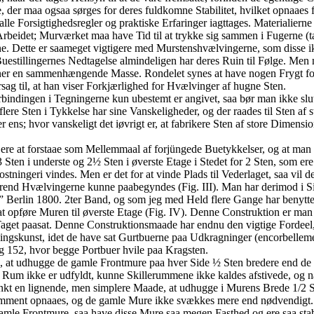
 der maa ogsaa sørges for deres fuldkomne Stabilitet, hvilket opnaae
lle Forsigtighedsregler og praktiske Erfaringer iagttages. Materialier
rbeidet; Murværket maa have Tid til at trykke sig sammen i Fugerne (
. Dette er saameget vigtigere med Murstenshvælvingerne, som disse ikke
uestillingernes Nedtagelse almindeligen har deres Ruin til Følge. Men n
r en sammenhængende Masse. Rondelet synes at have nogen Frygt for 
sag til, at han viser Forkjærlighed for Hvælvinger af hugne Sten.
rbindingen i Tegningerne kun ubestemt er angivet, saa bør man ikke slut
flere Sten i Tykkelse har sine Vanskeligheder, og der raades til Sten af
ns; hvor vanskeligt det iøvrigt er, at fabrikere Sten af store Dimensi
ere at forstaae som Mellemmaal af forjüngede Buetykkelser, og at man a
 Sten i underste og 2½ Sten i øverste Etage i Stedet for 2 Sten, som e
stningeri vindes. Men er det for at vinde Plads til Vederlaget, saa vil d
ørend Hvælvingerne kunne paabegyndes (Fig. III). Man har derimod i 
Berlin 1800. 2ter Band, og som jeg med Held flere Gange har benyttet
t opføre Muren til øverste Etage (Fig. IV). Denne Construktion er man o
aget paasat. Denne Construktionsmaade har endnu den vigtige Fordeel,
gningskunst, idet de have sat Gurtbuerne paa Udkragninger (encorbellem
g 152, hvor begge Portbuer hvile paa Kragsten.
s, at udhugge de gamle Frontmure paa hver Side ½ Sten bredere end de 
te Rum ikke er udfyldt, kunne Skillerummene ikke kaldes afstivede, og 
tænkt en lignende, men simplere Maade, at udhugge i Murens Brede 1/2 S
komment opnaaes, og de gamle Mure ikke svækkes mere end nødvendigt.
le Frontmure, saa have disse Mure saa megen Fasthed og ere saa stabi