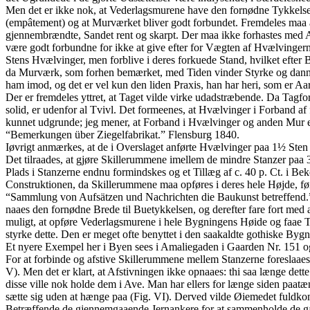
Men det er ikke nok, at Vederlagsmurene have den fornødne Tykkelse,
(empâtement) og at Murværket bliver godt forbundet. Fremdeles maa a
gjennembrændte, Sandet rent og skarpt. Der maa ikke forhastes med A
være godt forbundne for ikke at give efter for Vægten af Hvælvingerne
Stens Hvælvinger, men forblive i deres forkuede Stand, hvilket efter B
da Murværk, som forhen bemærket, med Tiden vinder Styrke og danne
ham imod, og det er vel kun den liden Praxis, han har heri, som er Aar
Der er fremdeles yttret, at Taget vilde virke udadstræbende. Da Tagfo
solid, er udenfor al Tvivl. Det formeenes, at Hvælvinger i Forband af 
kunnet udgrunde; jeg mener, at Forband i Hvælvinger og anden Mur er e
“Bemerkungen über Ziegelfabrikat.” Flensburg 1840.
Iøvrigt anmærkes, at de i Overslaget anførte Hvælvinger paa 1½ Sten 
Det tilraades, at gjøre Skillerummene imellem de mindre Stanzer paa 3
Plads i Stanzerne endnu formindskes og et Tillæg af c. 40 p. Ct. i Beko
Construktionen, da Skillerummene maa opføres i deres hele Højde, f
“Sammlung von Aufsätzen und Nachrichten die Baukunst betreffend.” 
naaes den fornødne Brede til Buetykkelsen, og derefter fare fort med a
muligt, at opføre Vederlagsmurene i hele Bygningens Høide og faae T
styrke dette. Den er meget ofte benyttet i den saakaldte gothiske By
Et nyere Exempel her i Byen sees i Amaliegaden i Gaarden Nr. 151 o
For at forbinde og afstive Skillerummene mellem Stanzerne foreslaae
V). Men det er klart, at Afstivningen ikke opnaaes: thi saa længe det
disse ville nok holde dem i Ave. Man har ellers for længe siden paa
sætte sig uden at hænge paa (Fig. VI). Derved vilde Øiemedet fuld
Betræffende de gjennemgaaende Jernankere for at sammenholde de gam