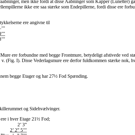
raabninger, men ikke fordi at disse Aabninger som Kapper (Lunetter) g
lempillerne ikke ere saa stærke som Endepillerne, fordi disse ere forbund
ykkelserne ere angivne til
–’’’
9’’’
’’’
e Mure ere forbundne med begge Frontmure, betydeligt afstivede ved 
s. v. (Fig. I). Disse Vederlagsmure ere derfor fuldkommen stærke nok, 
jennem begge Etager og har 27½ Fod Spænding.
skillerummet og Sidehvælvinger.
 ere i hver Etage 21½ Fod;
2’ 3”
2’ 2” 5’’’