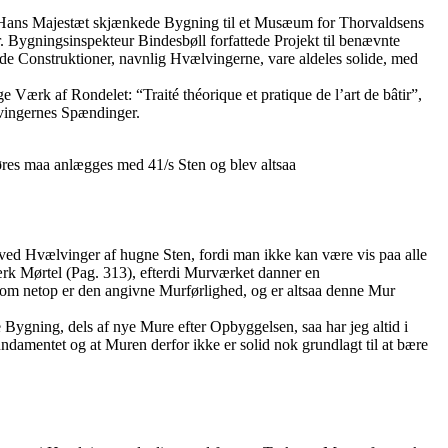
af Hans Majestæt skjænkede Bygning til et Musæum for Thorvaldsens
r. Bygningsinspekteur Bindesbøll forfattede Projekt til benævnte
de Construktioner, navnlig Hvælvingerne, vare aldeles solide, med
Værk af Rondelet: “Traité théorique et pratique de l’art de bâtir”,
vingernes Spændinger.
res maa anlægges med 41/s Sten og blev altsaa
 ved Hvælvinger af hugne Sten, fordi man ikke kan være vis paa alle
rk Mørtel (Pag. 313), efterdi Murværket danner en
som netop er den angivne Murførlighed, og er altsaa denne Mur
Bygning, dels af nye Mure efter Opbyggelsen, saa har jeg altid i
damentet og at Muren derfor ikke er solid nok grundlagt til at bære