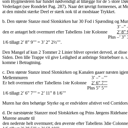
som Bygmesteren har fundet nødvendigt at tillægge for de 5 store Dø
Vederlaget (see Rondelet Pag. 287). Naar det iøvrigt formeenes, at Mel
at den mindst stærke Deel er stærk nok til at modstaae Trykket.
b. Den største Stanze mod Slotskirken har 30 Fod i Spænding og Murt
3’ –” 
den er antaget helt overmuret efter Tabellens 1ste Kolonne
2’ 8” 
Plus –’ 3” 3
1/6 tillagt 2’ 8” 9’’’ = 3’ 2” 2½’’’.
Den Mangel af kun 2 Tommer 2 Linier bliver opveiet derved, at diss
Siden. Den lille Trappe vil give Leilighed at anbringe Stræbebuer o. 
komme i Betragtning.
c. Den største Stanze imod Slotskirken og Kanalen gaaer næsten ig
Mellemmuren
3’ –” –’’’
Er helt overmuret efter Tabellens 1ste Kolonne
2’ 6” 7’’’
Plus 5” 5’’’
1/6 tillagt 2’ 6” 7’’’ = 2’ 11” 8 1/6’’’
Muren har den behørige Styrke og er endvidere afstivet ved Corridor
d. De næststørste Stanzer mod Slotskirken og Prins Jørgens Ridebane
Murene ansatte til
den nederste helt overmuret; den øverste efter Tabellens 3die Colonne