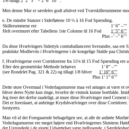
1/6 tillagt 2’ 2” 5’’’ = 2’ 6” 10’’’.
Men denne Mur er særdeles godt afstivet ved Tværskillerummene mod 
e. De mindre Stanzer i Sidefløiene 10 ½ à 16 Fod Spænding.
Skillerummene ere
1’ 6” –’’’
Helt overmuret efter Tabellens 1ste Colonne til 16 Fod
1’ 5” 6’’’
Plus –’ –” 6’’’
Da disse Hvælvingers Sidetryk contraballancerer hverandre, saa ere Ski
praktiske Modbeviis i Hvælvingerne i de kongelige Stalde paa Christi
f. Hvælvingerne over Corridorerne fra 11¼ til 15 Fod Spænding ere a
Efter den geometriske Methode behøves
1’ 8” –’’’
(see Rondelet Pag. 321 & 22) og tillagt 1/8 bliver
1’ 10” 6’’’
Plus 1’ 1” 6’’’
Dette store Overmaal i Vederlagsmurene maa vel antages at være et o
bliver deres Nytte kun ringe, hvorfor de vistnok kunne bortfalde. Imi
Jeg troer det derfor raadeligt, at mure disse Hvælvinger med Cement 
Det er foreslaaet, at anbringe Krydshvælvinger over disse Corridore
forstyrres.
Man vil af det Foregaaende behageligen see, at alle de anførte Murfør
Vederlagsmurene ere meget højere end Hvælvingernes Slutstens Høide,
det Ugrundede i de gjorte Udsættelser være indlysende, i Særdeleshed,