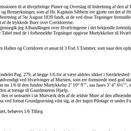
sionen til at tilvejebringe Planer og Overslag til Indretning af den 
ser og Bemærkninger, som af Hr. Kapitain Sibbern ere gjorte om det af H
etning af 5te August 1839 fandt, at de ved disse Tegninger fremstille
et af de trykkede Buer over Corridorerne.
nnegik jeg Afhandlingen over Hvælvingerne i det bekjendle fortrinlige 
Tabel med de i forbemeldte Tegninger opgivne Murtykkelser til Hvæl
Hallen og Corridoren er ansat til 3 Fod 3 Tommer, som naar den opfø
ondelet Pag. 279, at lægge 1/6 for at være aldeles sikker i Særdeleshed
nødvendigt ved Hvælvinger af Mursten, som ere formurede med god stæ
 1/6 til den fundne Murtykkelse 2’ 10“ 9’’’, saa faaes 3’ 4” 6½’’’, 
den at trænge til Gaardmurens Hjælp.
n er uensartet i sit Murværk dels af de ældste Mure af den afbrændte 
d fortsat Grundgravning viist sig, at der ingen Pilotage er under Fun
ført, behøves 1/6 Tillæg