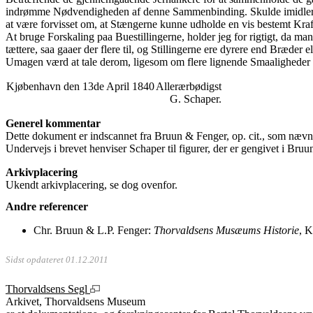
indrømme Nødvendigheden af denne Sammenbinding. Skulde imidlertid d
at være forvisset om, at Stængerne kunne udholde en vis bestemt Kraf
At bruge Forskaling paa Buestillingerne, holder jeg for rigtigt, da man
tættere, saa gaaer der flere til, og Stillingerne ere dyrere end Bræder e
Umagen værd at tale derom, ligesom om flere lignende Smaaligheder
Kjøbenhavn den 13de April 1840
Allerærbødigst
G. Schaper.
Generel kommentar
Dette dokument er indscannet fra Bruun & Fenger, op. cit., som nævner
Undervejs i brevet henviser Schaper til figurer, der er gengivet i Bruu
Arkivplacering
Ukendt arkivplacering, se dog ovenfor.
Andre referencer
Chr. Bruun & L.P. Fenger:
Thorvaldsens Musæums Historie
, 
Sidst opdateret 01.12.2011
Thorvaldsens Segl
Arkivet, Thorvaldsens Museum