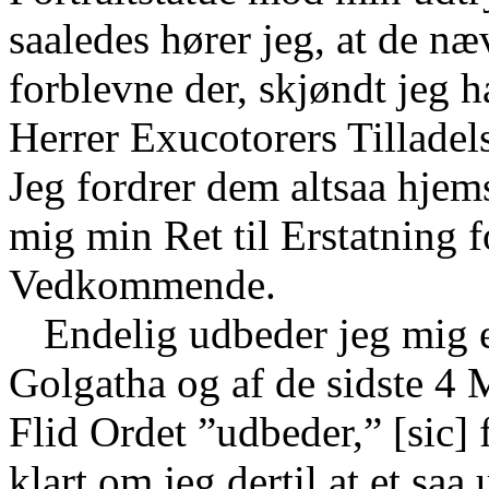
saaledes hører jeg, at de n
forblevne der, skjøndt jeg 
Herrer Exucotorers Tilladels
Jeg fordrer dem altsaa hjem
mig min Ret til Erstatning
Vedkommende.
Endelig udbeder jeg mig e
Golgatha og af de sidste 4 
Flid Ordet ”udbeder,” [sic] 
klart om jeg dertil at et saa