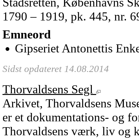
Stadsretten, Københavns S
1790 – 1919, pk. 445, nr. 6
Emneord
Gipseriet Antonettis Enk
Sidst opdateret 14.08.2014
Thorvaldsens Segl
Arkivet, Thorvaldsens Mu
er et dokumentations- og fo
Thorvaldsens værk, liv og k