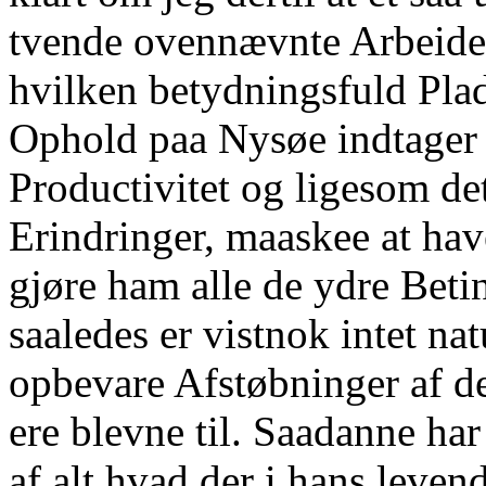
tvende ovennævnte Arbeider
hvilken betydningsfuld Plad
Ophold paa Nysøe indtager 
Productivitet og ligesom det
Erindringer, maaskee at have
gjøre ham alle de ydre Betin
saaledes er vistnok intet nat
opbevare Afstøbninger af d
ere blevne til. Saadanne ha
af alt hvad der i hans levend