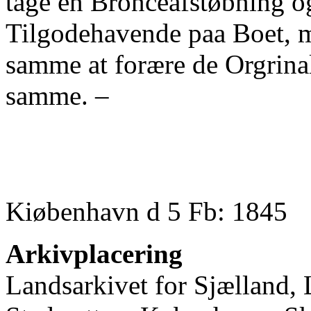
tage en Bronceafstøbning og
Tilgodehavende paa Boet, m
samme at forære de Orgrinale
samme. –
Kiøbenhavn d 5 Fb: 1845
Arkivplacering
Landsarkivet for Sjælland,