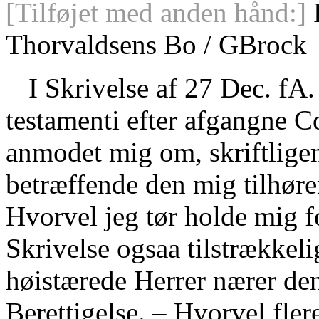
[Tilføjet med anden hånd:]
Thorvaldsens Bo / GBrock
I Skrivelse af 27 Dec. fA
testamenti efter afgangne 
anmodet mig om, skriftlige
betræffende den mig tilhøre
Hvorvel jeg tør holde mig f
Skrivelse ogsaa tilstrækkeli
høistærede Herrer nærer de
Berettigelse. – Hvorvel fle