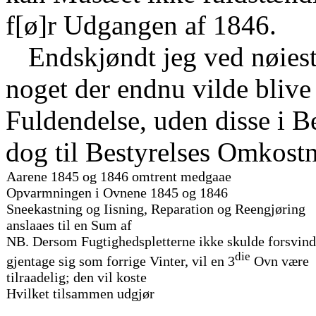
f[ø]r Udgangen af 1846.
Endskjøndt jeg ved nøiest
noget der endnu vilde bliv
Fuldendelse, uden disse i B
dog til Bestyrelses Omkostn
Aarene 1845 og 1846 omtrent medgaae
Opvarmningen i Ovnene 1845 og 1846
Sneekastning og Iisning, Reparation og Reengjøring
anslaaes til en Sum af
NB. Dersom Fugtighedspletterne ikke skulde forsvin
die
gjentage sig som forrige Vinter, vil en 3
Ovn være
tilraadelig; den vil koste
Hvilket tilsammen udgjør