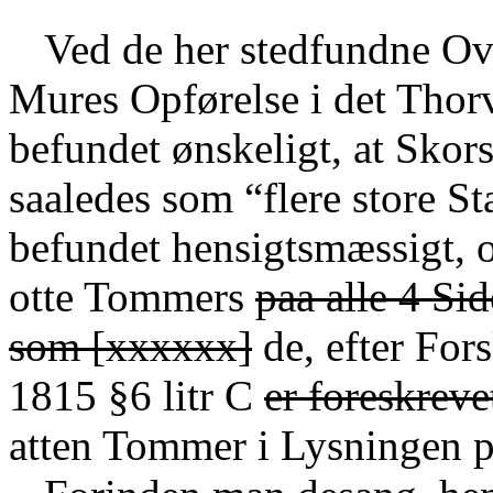
Ved de her stedfundne Ov
Mures Opførelse i det Thor
befundet ønskeligt, at Skor
saaledes som “flere store St
befundet hensigtsmæssigt, 
otte Tommers
paa alle 4 Sid
som [xxxxxx]
de, efter For
1815 §6 litr C
er foreskreve
atten Tommer i Lysningen pa