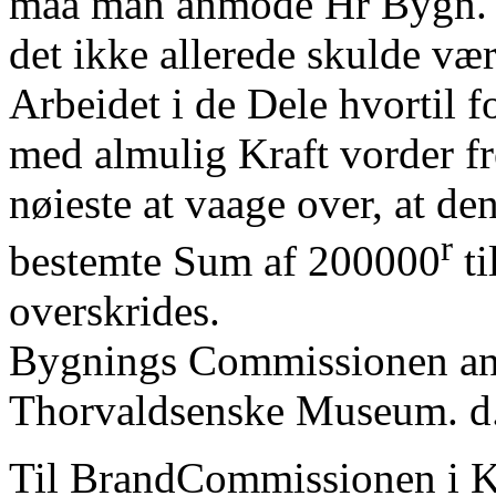
maa man anmode Hr Bygn. In
det ikke allerede skulde vær
Arbeidet i de Dele hvortil 
med almulig Kraft vorder fr
nøieste at vaage over, at d
r
bestemte Sum af 200000
ti
overskrides.
Bygnings Commissionen ang
Thorvaldsenske Museum. d.
Til BrandCommissionen i 