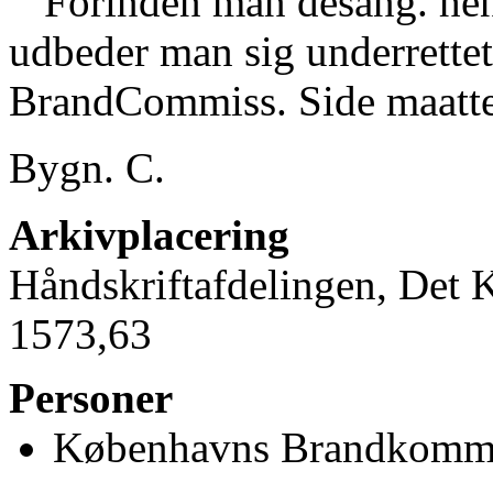
Forinden man desang. hen
udbeder man sig underrette
BrandCommiss. Side maatte 
Bygn. C.
Arkivplacering
Håndskriftafdelingen, Det 
1573
,63
Personer
Københavns Brandkommi