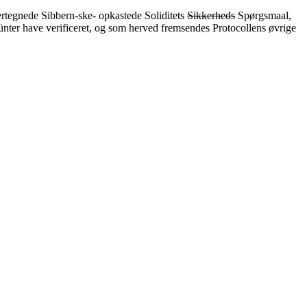
ertegnede Sibbern-ske- opkastede Soliditets
Sikkerheds
Spørgsmaal,
ter have verificeret, og som herved fremsendes Protocollens øvrige