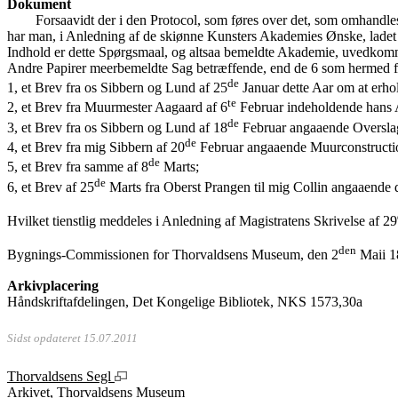
Dokument
Forsaavidt der i den Protocol, som føres over det, som omhandl
har man, i Anledning af de skiønne Kunsters Akademies Ønske, ladet 
Indhold er dette Spørgsmaal, og altsaa bemeldte Akademie, uvedko
Andre Papirer meerbemeldte Sag betræffende, end de 6 som hermed f
de
1, et Brev fra os Sibbern og Lund af 25
Januar dette Aar om at erho
te
2, et Brev fra Muurmester Aagaard af 6
Februar indeholdende hans A
de
3, et Brev fra os Sibbern og Lund af 18
Februar angaaende Oversla
de
4, et Brev fra mig Sibbern af 20
Februar angaaende Muurconstructio
de
5, et Brev fra samme af 8
Marts;
de
6, et Brev af 25
Marts fra Oberst Prangen til mig Collin angaaende d
Hvilket tienstlig meddeles i Anledning af Magistratens Skrivelse af 29
den
Bygnings-Commissionen for Thorvaldsens Museum, den 2
Maii 1
Arkivplacering
Håndskriftafdelingen, Det Kongelige Bibliotek,
NKS 1573
,30a
Sidst opdateret 15.07.2011
Thorvaldsens Segl
Arkivet, Thorvaldsens Museum