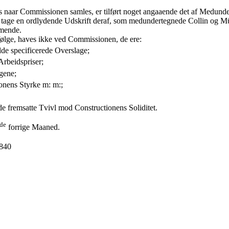
es naar Commissionen samles, er tilført noget angaaende det af Medund
tage en ordlydende Udskrift deraf, som medundertegnede Collin og Mün
mmende.
ølge, haves ikke ved Commissionen, de ere:
lde specificerede Overslage;
rbeidspriser;
gene;
nens Styrke m: m:;
e fremsatte Tvivl mod Constructionens Soliditet.
de
forrige Maaned.
840