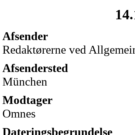
14.
Afsender
Redaktørerne ved Allgemei
Afsendersted
München
Modtager
Omnes
Dateringsbegrundelse