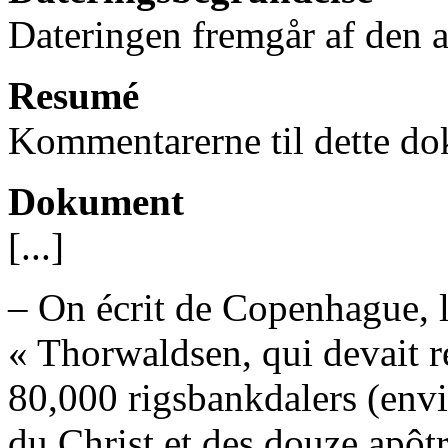
Dateringen fremgår af den av
Resumé
Kommentarerne til dette do
Dokument
[...]
– On écrit de Copenhague, l
« Thorwaldsen, qui devait 
80,000 rigsbankdalers (envir
du Christ et des douze apôtr