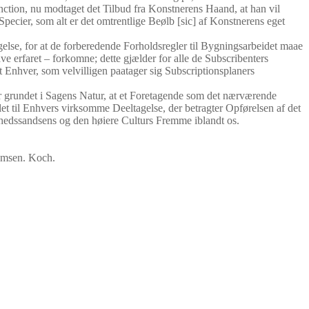
tion, nu modtaget det Tilbud fra Konstnerens Haand, at han vil
 Specier, som alt er det omtrentlige Beølb [sic] af Konstnerens eget
else, for at de forberedende Forholdsregler til Bygningsarbeidet maae
ve erfaret – forkomne; dette gjælder for alle de Subscribenters
 Enhver, som velvilligen paatager sig Subscriptionsplaners
er grundet i Sagens Natur, at et Foretagende som det nærværende
alet til Enhvers virksomme Deeltagelse, der betragter Opførelsen af det
nhedssandsens og den høiere Culturs Fremme iblandt os.
omsen. Koch.