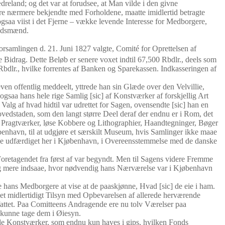
eland; og det var at forudsee, at Man vilde i den givne
re nærmere bekjendte med Forholdene, maatte imidlertid betragte
gsaa viist i det Fjerne – vække levende Interesse for Medborgere,
andsmænd.
rsamlingen d. 21. Juni 1827 valgte, Comité for Oprettelsen af
de Bidrag. Dette Beløb er senere voxet indtil 67,500 Rbdlr., deels som
Rbdlr., hvilke forrentes af Banken og Sparekassen. Indkasseringen af
en offentlig meddeelt, yttrede han sin Glæde over den Velvillie,
aa hans hele rige Samlig [sic] af Konstværker af forskjellig Art
alg af hvad hidtil var udrettet for Sagen, ovensendte [sic] han en
ovedstaden, som den langt større Deel deraf der endnu er i Rom, det
er, Pragtværker, løse Kobbere og Lithographier, Haandtegninger, Bøger
benhavn, til at udgjøre et særskilt Museum, hvis Samlinger ikke maae
agende udfærdiget her i Kjøbenhavn, i Overeensstemmelse med de danske
oretagendet fra først af var begyndt. Men til Sagens videre Fremme
re og mere indsaae, hvor nødvendig hans Nærværelse var i Kjøbenhavn
 hans Medborgere at vise at de paaskjønne, Hvad [sic] de eie i ham.
 et midlertidigt Tilsyn med Opbevarelsen af allerede herværende
ffattet. Paa Comitteens Andragende ere nu tolv Værelser paa
 kunne tage dem i Øiesyn.
f de Konstværker, som endnu kun haves i gips, hvilken Fonds