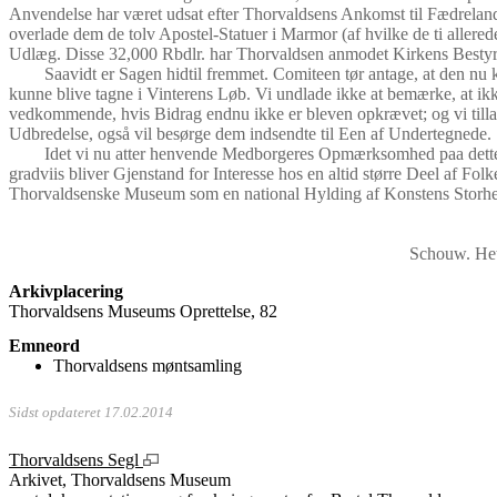
Anvendelse har været udsat efter Thorvaldsens Ankomst til Fædrelan
overlade dem de tolv Apostel-Statuer i Marmor (af hvilke de ti allerede 
Udlæg. Disse 32,000 Rbdlr. har Thorvaldsen anmodet Kirkens Bestyre
Saavidt er Sagen hidtil fremmet. Comiteen tør antage, at den nu
kunne blive tagne i Vinterens Løb. Vi undlade ikke at bemærke, at ikke
vedkommende, hvis Bidrag endnu ikke er bleven opkrævet; og vi tillad
Udbredelse, også vil besørge dem indsendte til Een af Undertegnede.
Idet vi nu atter henvende Medborgeres Opmærksomhed paa dette An
gradviis bliver Gjenstand for Interesse hos en altid større Deel af Fol
Thorvaldsenske Museum som en national Hylding af Konstens Storhed, 
Schouw. Het
Arkivplacering
Thorvaldsens Museums Oprettelse, 82
Emneord
Thorvaldsens møntsamling
Sidst opdateret 17.02.2014
Thorvaldsens Segl
Arkivet, Thorvaldsens Museum