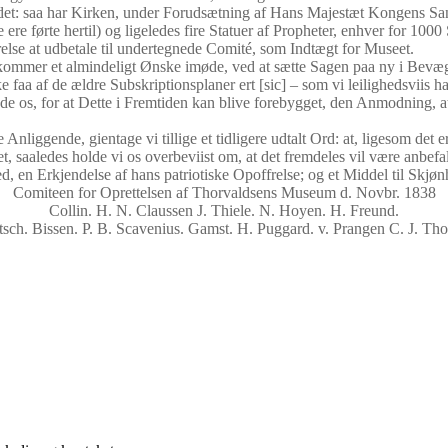
det: saa har Kirken, under Forudsætning af Hans Majestæt Kongens Sanc
ere førte hertil) og ligeledes fire Statuer af Propheter, enhver for 1000
lse at udbetale til undertegnede Comité, som Indtægt for Museet.
 kommer et almindeligt Ønske imøde, ved at sætte Sagen paa ny i Bevæg
 faa af de ældre Subskriptionsplaner ert [sic] – som vi leilighedsviis ha
e os, for at Dette i Fremtiden kan blive forebygget, den Anmodning, at
liggende, gientage vi tillige et tidligere udtalt Ord: at, ligesom det 
ket, saaledes holde vi os overbeviist om, at det fremdeles vil være anbef
en Erkjendelse af hans patriotiske Opoffrelse; og et Middel til Skjø
Comiteen for Oprettelsen af Thorvaldsens Museum d. Novbr. 1838
Collin. H. N. Claussen J. Thiele. N. Hoyen. H. Freund.
sch. Bissen. P. B. Scavenius. Gamst. H. Puggard. v. Prangen C. J. Th