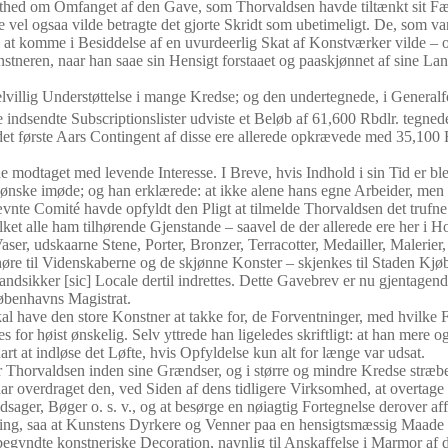
thed om Omfanget af den Gave, som Thorvaldsen havde tiltænkt sit Fædr
vel ogsaa vilde betragte det gjorte Skridt som ubetimeligt. De, som va
l at komme i Besiddelse af en uvurdeerlig Skat af Konstværker vilde – o
nstneren, naar han saae sin Hensigt forstaaet og paaskjønnet af sine L
illig Understøttelse i mange Kredse; og den undertegnede, i Generalfo
de indsendte Subscriptionslister udviste et Beløb af 61,600 Rbdlr. tegne
det første Aars Contingent af disse ere allerede opkrævede med 35,100 
modtaget med levende Interesse. I Breve, hvis Indhold i sin Tid er blev
e imøde; og han erklærede: at ikke alene hans egne Arbeider, men ogs
nte Comité havde opfyldt den Pligt at tilmelde Thorvaldsen det trufne V
ket alle ham tilhørende Gjenstande – saavel de der allerede ere her i H
Vaser, udskaarne Stene, Porter, Bronzer, Terracotter, Medailler, Maleri
øre til Videnskaberne og de skjønne Konster – skjenkes til Staden Kjø
 brandsikker [sic] Locale dertil indrettes. Dette Gavebrev er nu gjent
jøbenhavns Magistrat.
l have den store Konstner at takke for, de Forventninger, med hvilke F
es for høist ønskelig. Selv yttrede han ligeledes skriftligt: at han me
rt at indløse det Løfte, hvis Opfyldelse kun alt for længe var udsat.
er Thorvaldsen inden sine Grændser, og i større og mindre Kredse stræbe
har overdraget den, ved Siden af dens tidligere Virksomhed, at overtage
sager, Bøger o. s. v., og at besørge en nøiagtig Fortegnelse derover a
aring, saa at Kunstens Dyrkere og Venner paa en hensigtsmæssig Maade
aabegyndte konstneriske Decoration, navnlig til Anskaffelse i Marmor a