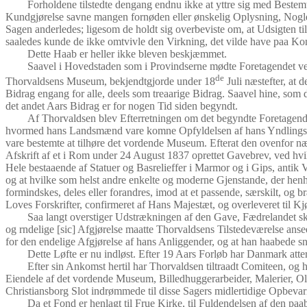
Forholdene tilstedte dengang endnu ikke at yttre sig med Bestem
Kundgjørelse savne mangen fornøden eller ønskelig Oplysning, Nogle 
Sagen anderledes; ligesom de holdt sig overbeviste om, at Udsigten ti
saaledes kunde de ikke omtvivle den Virkning, det vilde have paa Ko
Dette Haab er heller ikke bleven beskjæmmet.
Saavel i Hovedstaden som i Provindserne mødte Foretagendet velv
de
Thorvaldsens Museum, bekjendtgjorde under 18
Juli næstefter, at 
Bidrag engang for alle, deels som treaarige Bidrag. Saavel hine, som 
det andet Aars Bidrag er for nogen Tid siden begyndt.
Af Thorvaldsen blev Efterretningen om det begyndte Foretagende 
hvormed hans Landsmænd vare komne Opfyldelsen af hans Yndlingsønsk
vare bestemte at tilhøre det vordende Museum. Efterat den ovenfor næv
Afskrift af et i Rom under 24 August 1837 oprettet Gavebrev, ved hvil
Hele bestaaende af Statuer og Basrelieffer i Marmor og i Gips, antik 
og at hvilke som helst andre enkelte og moderne Gjenstande, der henh
formindskes, deles eller forandres, imod at et passende, særskilt, og
Loves Forskrifter, confirmeret af Hans Majestæt, og overleveret til K
Saa langt overstiger Udstrækningen af den Gave, Fædrelandet ska
og rndelige [sic] Afgjørelse maatte Thorvaldsens Tilstedeværelse anse
for den endelige Afgjørelse af hans Anliggender, og at han haabede sna
Dette Løfte er nu indløst. Efter 19 Aars Forløb har Danmark att
Efter sin Ankomst hertil har Thorvaldsen tiltraadt Comiteen, og 
Eiendele af det vordende Museum, Billedhuggerarbeider, Malerier, Old
Christiansborg Slot indrømmede til disse Sagers midlertidige Opbev
Da et Fond er henlagt til Frue Kirke, til Fuldendelsen af den p