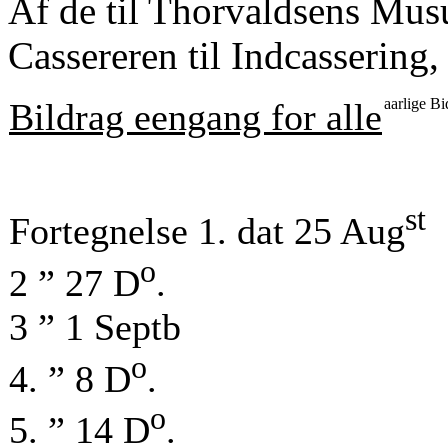
Af de til Thorvaldsens Mus
Cassereren til Indcassering,
aarlige Bi
Bildrag eengang for alle
st
Fortegnelse 1. dat 25 Aug
o
2 ” 27 D
.
3 ” 1 Septb
o
4. ” 8 D
.
o
5. ” 14 D
.