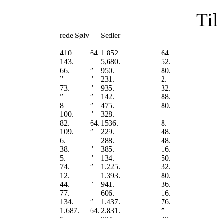
Ti
rede Sølv
Sedler
410.
64.
1.852.
64.
143.
5,680.
52.
66.
”
950.
80.
”
”
231.
2.
73.
”
935.
32.
”
”
142.
88.
8
”
475.
80.
100.
”
328.
82.
64.
1536.
8.
109.
”
229.
48.
6.
288.
48.
38.
”
385.
16.
5.
”
134.
50.
74.
”
1.225.
32.
12.
1.393.
80.
44.
”
941.
36.
77.
606.
16.
134.
”
1.437.
76.
1.687.
64.
2.831.
”