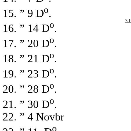
o
15. ” 9 D
.
3 
o
16. ” 14 D
.
o
17. ” 20 D
.
o
18. ” 21 D
.
o
19. ” 23 D
.
o
20. ” 28 D
.
o
21. ” 30 D
.
22. ” 4 Novbr
o