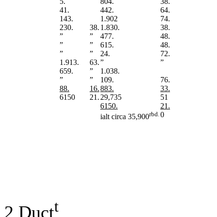
5.
804.
38.
41.
442.
64.
143.
1.902
74.
230.
38.
1.830.
38.
”
”
477.
48.
”
”
615.
48.
”
”
24.
72.
1.913.
63.
”
”
659.
”
1.038.
”
”
109.
76.
88.
16.
883.
33.
6150
21.
29,735
51
6150.
21.
rbd.
0
ialt circa 35,900
t
2 Duct