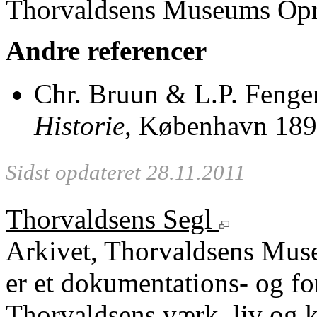
Thorvaldsens Museums Opre
Andre referencer
Chr. Bruun & L.P. Fenge
Historie
, København 189
Sidst opdateret 28.11.2011
Thorvaldsens Segl
Arkivet, Thorvaldsens Mu
er et dokumentations- og fo
Thorvaldsens værk, liv og k