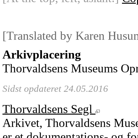
[Translated by Karen Husu
Arkivplacering
Thorvaldsens Museums Opre
Sidst opdateret 24.05.2016
Thorvaldsens Segl
Arkivet, Thorvaldsens Mu
er et dokumentations- og fo