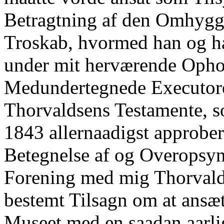
Betragtning af den Omhygg
Troskab, hvormed han og h
under mit herværende Ophol
Medundertegnede Executore
Thorvaldsens Testamente, s
1843 allernaadigst approbe
Betegnelse af og Overopsyn
Forening med mig Thorvald
bestemt Tilsagn om at ansæ
Museet med en saadan aarlig