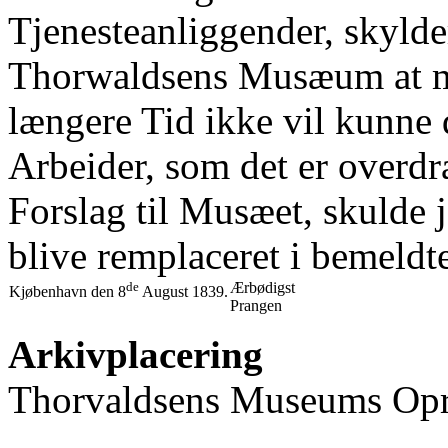
Tjenesteanliggender, skylde
Thorwaldsens Musæum at mel
længere Tid ikke vil kunne
Arbeider, som det er overdra
Forslag til Musæet, skulde 
blive remplaceret i bemeld
de
Ærbødigst
Kjøbenhavn den 8
August 1839.
Prangen
Arkivplacering
Thorvaldsens Museums Opre