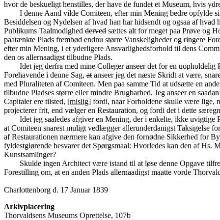
hvor de beskueligt henstilles, der have de fundet et Museum, hvis yd
I denne Aand vilde Comiteen, efter min Mening bedre opfylde sin
Besiddelsen og Nydelsen af hvad han har hidsendt og ogsaa af hvad han
Publikums Taalmodighed
derved
sættes alt for meget paa Prøve og H
paatænkte Plads frembød endnu større Vanskeligheder og ringere For
efter min Mening, i et yderligere Ansvarlighedsforhold til dens Committ
den os allernaadigst tilbudne Plads.
Idet jeg derfra med mine Colleger anseer det for en uopholdelig 
Forehavende i denne Sag,
at
anseer jeg det næste Skridt at være, snar
med Pluraliteten af Comiteen. Men paa samme Tid at udsætte en anden 
tilbudne Pladses større eller mindre Brugbarhed. Jeg anseer en saad
Capitaler ere tilsted,
[mislig]
fordi, naar Forholdene skulle være lige,
projecterer frit, end vælger en Restauration, og fordi det i dette sære
Idet jeg saaledes afgiver en Mening, der i enkelte, ikke uvigtige
at Comiteen snarest muligt vedlægger allerunderdanigst Taksigelse for 
af Restaurationen nærmere kan afgive den fornødne Sikkerhed for 
fyldestgiørende besvarer det Spørgsmaal: Hvorledes kan den af Hs. M
Kunstsamlinger?
Skulde ingen Architect være istand til at løse denne Opgave tilfr
Forestilling om, at en anden Plads allernaadigst maatte vorde Thor
Charlottenborg d. 17 Januar 1839
Arkivplacering
Thorvaldsens Museums Oprettelse, 107b