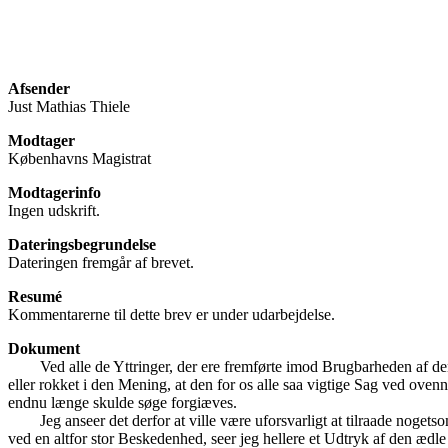
Afsender
Just Mathias Thiele
Modtager
Københavns Magistrat
Modtagerinfo
Ingen udskrift.
Dateringsbegrundelse
Dateringen fremgår af brevet.
Resumé
Kommentarerne til dette brev er under udarbejdelse.
Dokument
Ved alle de Yttringer, der ere fremførte imod Brugbarheden af d
eller rokket i den Mening, at den for os alle saa vigtige Sag ved ov
endnu længe skulde søge forgiæves.
Jeg anseer det derfor at ville være uforsvarligt at tilraade noge
ved en altfor stor Beskedenhed, seer jeg hellere et Udtryk af den æd