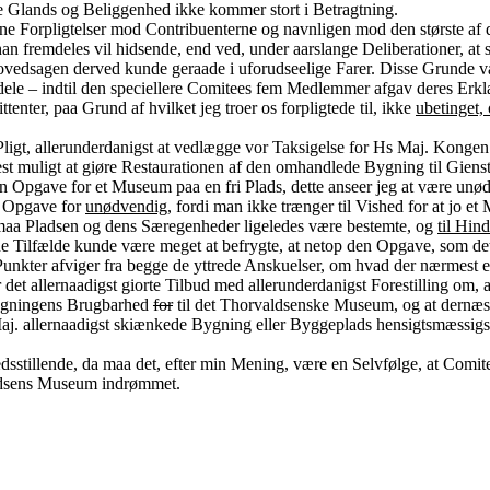
re Glands og Beliggenhed ikke kommer stort i Betragtning.
e Forpligtelser mod Contribuenterne og navnligen mod den største af d
 fremdeles vil hidsende, end ved, under aarslange Deliberationer, at s
ovedsagen derved kunde geraade i uforudseelige Farer. Disse Grunde var
dele – indtil den speciellere Comitees fem Medlemmer afgav deres Erk
enter, paa Grund af hvilket jeg troer os forpligtede til, ikke
ubetinget,
Pligt, allerunderdanigst at vedlægge vor Taksigelse for Hs Maj. Kongen
est muligt at giøre Restaurationen af den omhandlede Bygning til Giensta
Opgave for et Museum paa en fri Plads, dette anseer jeg at være unødve
an Opgave for
unødvendig
, fordi man ikke trænger til Vished for at jo 
 maa Pladsen og dens Særegenheder ligeledes være bestemte, og
til Hind
gne Tilfælde kunde være meget at befrygte, at netop den Opgave, som det i
 Punkter afviger fra begge de yttrede Anskuelser, om hvad der nærmest er
det allernaadigst giorte Tilbud med allerunderdanigst Forestilling om, at
Bygningens Brugbarhed
for
til det Thorvaldsenske Museum, og at dernæst
aj. allernaadigst skiænkede Bygning eller Byggeplads hensigtsmæssigs
edsstillende, da maa det, efter min Mening, være en Selvfølge, at Comit
valdsens Museum indrømmet.