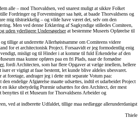
em alle – mod Thorvaldsen, ved snarest muligt at sikkre Folket
tille Fordringer og Forventninger saa høit, at baade Thorvaldsens og
e mig tilstrækkelig – og vilde have været det, selv om den
læring. Men ved denne Erklæring af Sagkyndige stilledes Comiteen,
 og uden yderligere Undersøgelser
at bestemme Museets Opførelse til
 og tillige at underrette Allerhøistsamme om Comiteens videre
nd for et architectonisk Project. Forsaavidt er jeg formodentlig enig
ndigt, misligt og til Hinder i at komme til fuld Erkendelse af den
et Museum maa kunne opføres paa en fri Plads, naar de fornødne
er
, fordi Architecten, som har flere Opgaver at vælge imellem, hellere
sær er vigtigt at faae bestemt, let kunde blive aldeles ubesvaret.
 at foretage, andrager jeg i dette mit separate Votum paa:
 den endelige Afgiørelse maatte udsættes, indtil et udarbeidet Project
 en ikke ubetydelig Præmie udsættes for den Architect, der mest
t benyttes til et Museum for Thorvaldsens Arbeider og
een, ved at indberette Udfaldet, tillige maa nedlægge allerunderdanigst
Thiele