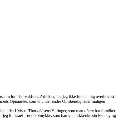
useum for Thorvaldsens Arbeider, har jeg ikke fundet mig overbeviist
ge Øiemeds Opnaaelse, som vi under andre Omstændigheder muligen
 ind i det Uvisse. Thorvaldsens Yttringer, som man oftere har fortolket
ar jeg forstaaet – er det Smykke, som han vilde skiænke sin Fødeby og