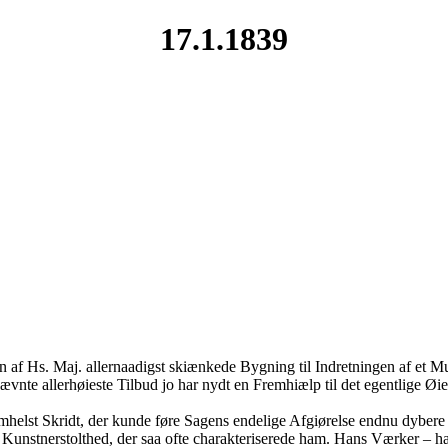
17.1.1839
en af Hs. Maj. allernaadigst skiænkede Bygning til Indretningen af et M
ennævnte allerhøieste Tilbud jo har nydt en Fremhiælp til det egentli
tsomhelst Skridt, der kunde føre Sagens endelige Afgiørelse endnu dybere
le Kunstnerstolthed, der saa ofte charakteriserede ham. Hans Værker – h