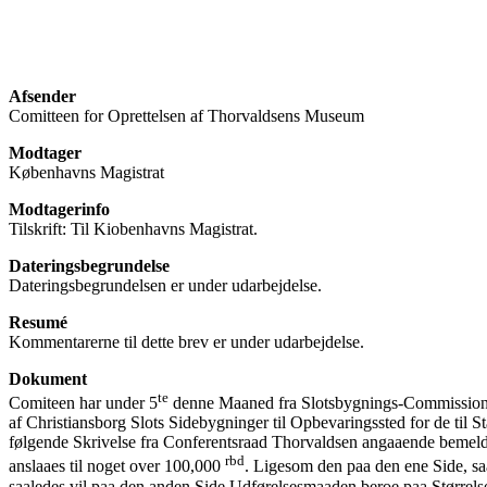
Afsender
Comitteen for Oprettelsen af Thorvaldsens Museum
Modtager
Københavns Magistrat
Modtagerinfo
Tilskrift: Til Kiobenhavns Magistrat.
Dateringsbegrundelse
Dateringsbegrundelsen er under udarbejdelse.
Resumé
Kommentarerne til dette brev er under udarbejdelse.
Dokument
te
Comiteen har under 5
denne Maaned fra Slotsbygnings-Commissionen
af Christiansborg Slots Sidebygninger til Opbevaringssted for de ti
følgende Skrivelse fra Conferentsraad Thorvaldsen angaaende bemeldte
rbd
anslaaes til noget over 100,000
. Ligesom den paa den ene Side, sa
saaledes vil paa den anden Side Udførelsesmaaden beroe paa Størrelse