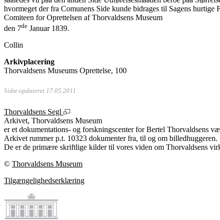
hvormeget der fra Comunens Side kunde bidrages til Sagens hurtige
Comiteen for Oprettelsen af Thorvaldsens Museum
de
den 7
Januar 1839.
Collin
Arkivplacering
Thorvaldsens Museums Oprettelse, 100
Sidst opdateret 17.05.2011
Thorvaldsens Segl
Arkivet, Thorvaldsens Museum
er et dokumentations- og forskningscenter for Bertel Thorvaldsens vær
Arkivet rummer p.t. 10323 dokumenter fra, til og om billedhuggeren.
De er de primære skriftlige kilder til vores viden om Thorvaldsens vir
©
Thorvaldsens Museum
Tilgængelighedserklæring