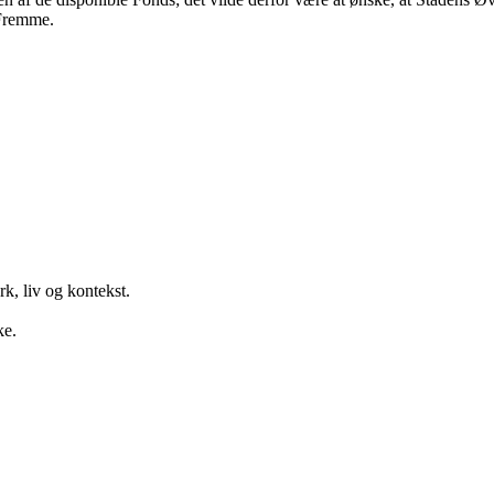
 Fremme.
k, liv og kontekst.
ke.