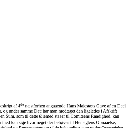
de
skript af 4
næstforhen angaaende Hans Majestæts Gave af en Deel
, og under samme Dat: har man modtaget den ligeledes i Afskrift
den Sum, som til dette Øiemed staaer til Comiteens Raadighed, kan
temthed kan sige hvormeget der behøves til Hensigtens Opnaaelse,
vrighed og Repræsentantere vilde behageligst tage under Overveielse