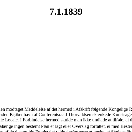
7.1.1839
 modtaget Meddelelse af det hermed i Afskrift følgende Kongelige Re
l Staden Kiøbenhavn af Conferentsraad Thorvaldsen skænkede Kunstsager
 Locale. I Forbindelse hermed skulde man ikke undlade at tilføie, at 
alænge ingen bestemt Plan er lagt eller Overslag forfattet, ei med Bes
n af de disponible Fonds; det vilde derfor være at ønske, at Stadens Ø