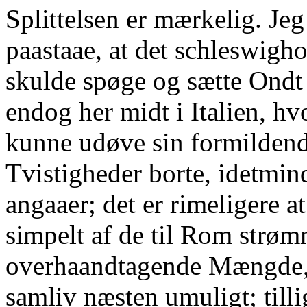
Splittelsen er mærkelig. Jeg
paastaae, at det schleswigh
skulde spøge og sætte Ond
endog her midt i Italien, hv
kunne udøve sin formildende
Tvistigheder borte, idetmi
angaaer; det er rimeligere 
simpelt af de til Rom strø
overhaandtagende Mængde, d
samliv næsten umuligt; till