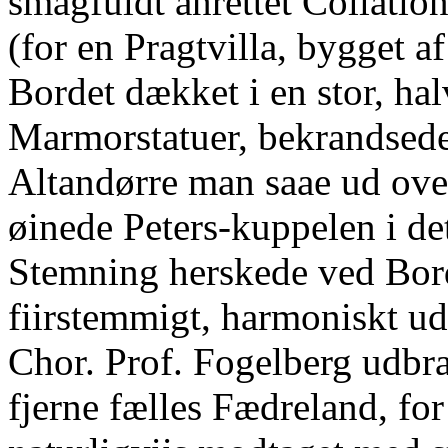
smagfuldt anrettet Collatio
(for en Pragtvilla, bygget a
Bordet dækket i en stor, hal
Marmorstatuer, bekrandsede
Altandørre man saae ud ov
øinede Peters-kuppelen i de
Stemning herskede ved Bord
fiirstemmigt, harmoniskt ud
Chor. Prof. Fogelberg udbra
fjerne fælles Fædreland, fo