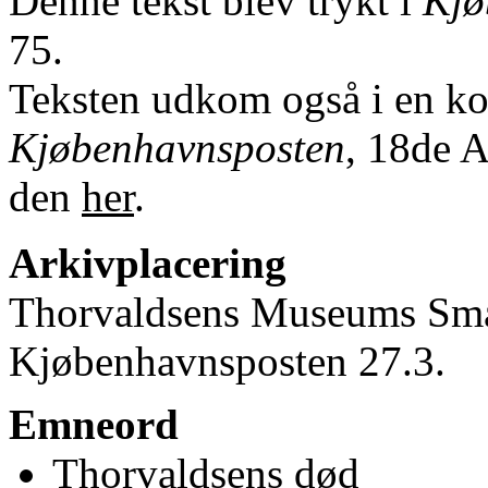
Denne tekst blev trykt i
Kjø
75.
Teksten udkom også i en ko
Kjøbenhavnsposten
, 18de A
den
her
.
Arkivplacering
Thorvaldsens Museums Små
Kjøbenhavnsposten 27.3.
Emneord
Thorvaldsens død