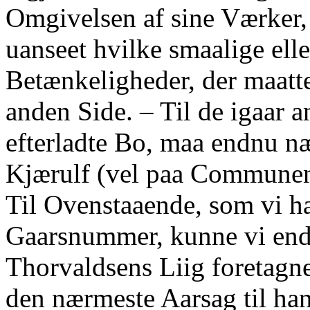
Omgivelsen af sine Værker, 
uanseet hvilke smaalige ell
Betænkeligheder, der maatte 
anden Side. ‒ Til de igaar a
efterladte Bo, maa endnu n
Kjærulf (vel paa Communens
Til Ovenstaaende, som vi ha
Gaarsnummer, kunne vi endn
Thorvaldsens Liig foretagne
den nærmeste Aarsag til ha