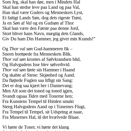
Som Jeg, skal han døe, men i Mindets Hal
Skal han stedse leve paa Land og paa Val,
Han skal være Guders og Menneskers Lyst,
Et fattigt Lands Søn, dog dets rigeste Trøst,
Ja en
Søn
af
Val
og en Gudsøn af Thor
Skal han være den Første paa denne Jord,
Stort bliver hans Navn, mægtig dets Glands,
Giv Du ham Din Hammer, jeg giver min Krands!”
Og
Thor val søn
Gud-hammeren fik –
Sneen borttøede fra Menneskets Blik.
Thor val søn
krontes af Sølvkrandsen blid,
Og Halvgudens Isse blev sølverhvid.
Thor val søn
førte sin Hammer i Haand
Og skabte af Stene: Skjønhed og Aand.
Da fløjtede Fuglen saa lifligt sin Sang:
Det er dog saa kjært her i Dannevang;
Men Alt som det toned og toned igjen,
Svandt ogsaa
Tiden
med Tonerne hen;
Fra Kunstens Tempel til Himlen smukt
Steeg Halvgudens Aand op i Tonernes Flugt,
Fra Tempel til Tempel, sit Udspring at naae,
Fra Musernes Hal, til det hvælvede Blaae.
Vi hørte de Toner, vi hørte det klang