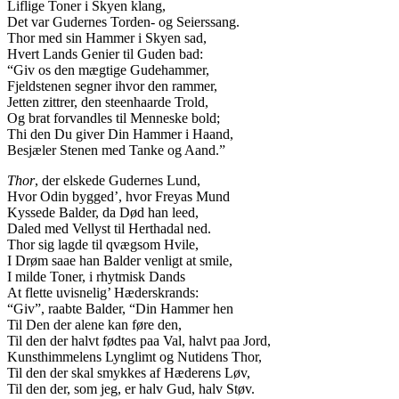
Liflige Toner i Skyen klang,
Det var Gudernes Torden- og Seierssang.
Thor med sin Hammer i Skyen sad,
Hvert Lands Genier til Guden bad:
“Giv os den mægtige Gudehammer,
Fjeldstenen segner ihvor den rammer,
Jetten zittrer, den steenhaarde Trold,
Og brat forvandles til Menneske bold;
Thi den Du giver Din Hammer i Haand,
Besjæler Stenen med Tanke og Aand.”
Thor
, der elskede Gudernes Lund,
Hvor Odin bygged’, hvor Freyas Mund
Kyssede Balder, da Død han leed,
Daled med Vellyst til Herthadal ned.
Thor sig lagde til qvægsom Hvile,
I Drøm saae han Balder venligt at smile,
I milde Toner, i rhytmisk Dands
At flette uvisnelig’ Hæderskrands:
“Giv”, raabte Balder, “Din Hammer hen
Til Den der alene kan føre den,
Til den der halvt fødtes paa Val, halvt paa Jord,
Kunsthimmelens Lynglimt og Nutidens Thor,
Til den der skal smykkes af Hæderens Løv,
Til den der, som jeg, er halv Gud, halv Støv.