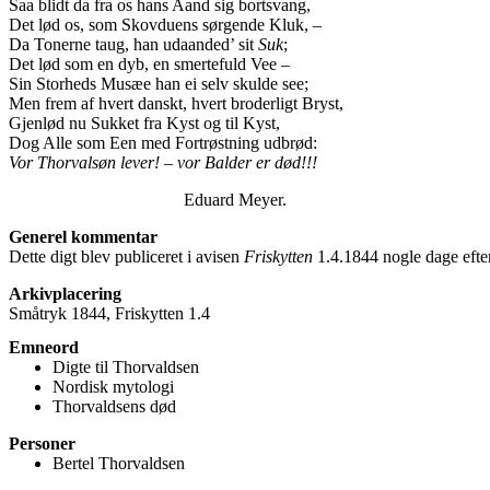
Saa blidt da fra os hans Aand sig bortsvang,
Det lød os, som Skovduens sørgende Kluk, –
Da Tonerne taug, han udaanded’ sit
Suk
;
Det lød som en dyb, en smertefuld Vee –
Sin Storheds Musæe han ei selv skulde see;
Men frem af hvert danskt, hvert broderligt Bryst,
Gjenlød nu Sukket fra Kyst og til Kyst,
Dog Alle som Een med Fortrøstning udbrød:
Vor Thorvalsøn lever! – vor Balder er død!!!
Eduard Meyer.
Generel kommentar
Dette digt blev publiceret i avisen
Friskytten
1.4.1844 nogle dage eft
Arkivplacering
Småtryk 1844, Friskytten 1.4
Emneord
Digte til Thorvaldsen
Nordisk mytologi
Thorvaldsens død
Personer
Bertel Thorvaldsen