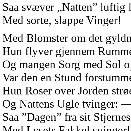
Saa svæver „Natten” luftig l
Med sorte, slappe Vinger! ‒
Med Blomster om det gyld
Hun flyver gjennem Rumme
Og mangen Sorg med Sol op
Var den en Stund forstumme
Hun Roser over Jorden strøe
Og Nattens Ugle tvinger: 
Saa ”Dagen” fra sit Stjernes
Med Lysets Fakkel svinger!