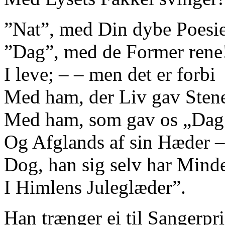
”Nat”, med Din dybe Poesi
”Dag”, med de Former rene
I leve; ‒ ‒ men det er forbi
Med ham, der Liv gav Sten
Med ham, som gav os „Dag
Og Afglands af sin Hæder ‒
Dog, han sig selv har Minde
I Himlens Juleglæder”.
Han trænger ei til Sangerpri