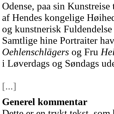
Odense, paa sin Kunstreise t
af Hendes kongelige Høih
og kunstnerisk Fuldendelse I
Samtlige hine Portraiter ha
Oehlenschlägers
og Fru
He
i Løverdags og Søndags ude
[...]
Generel kommentar
Dette er en trykt tekst, som