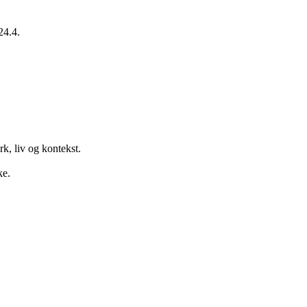
24.4.
k, liv og kontekst.
ke.