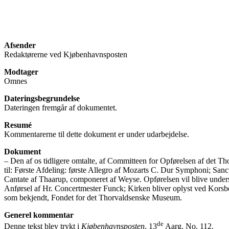
Afsender
Redaktørerne ved Kjøbenhavnsposten
Modtager
Omnes
Dateringsbegrundelse
Dateringen fremgår af dokumentet.
Resumé
Kommentarerne til dette dokument er under udarbejdelse.
Dokument
‒ Den af os tidligere omtalte, af Committeen for Opførelsen af det T
til: Første Afdeling: første Allegro af Mozarts C. Dur Symphoni; Sa
Cantate af Thaarup, componeret af Weyse. Opførelsen vil blive unde
Anførsel af Hr. Concertmester Funck; Kirken bliver oplyst ved Korsb
som bekjendt, Fondet for det Thorvaldsenske Museum.
Generel kommentar
de
Denne tekst blev trykt i
Kjøbenhavnsposten
, 13
Aarg. No. 112.