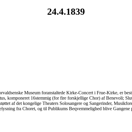
24.4.1839
horvaldsenske Museum foranstaltede Kirke-Concert i Frue-Kirke, er best
nctus, komponeret 16stemmig (for fire forskjellige Chor) af Benevoli;
rstøttet af det kongelige Theaters Solosangere og Sangerinder, Musikf
elysning fra Choret, og til Publikums Beqvemmelighed blive Gangene p