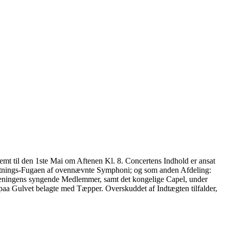
emt til den 1ste Mai om Aftenen Kl. 8. Concertens Indhold er ansat
 Slutnings-Fugaen af ovennævnte Symphoni; og som anden Afdeling:
oreningens syngende Medlemmer, samt det kongelige Capel, under
aa Gulvet belagte med Tæpper. Overskuddet af Indtægten tilfalder,