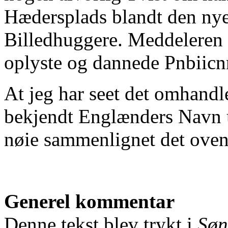
Hædersplads blandt den nyer
Billedhuggere. Meddeleren i
oplyste og dannede Pnbiic
At jeg har seet det omhand
bekjendt Englænders Navn u
nøie sammenlignet det ovena
Generel kommentar
Denne tekst blev trykt i
Søn