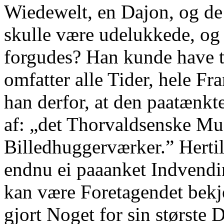
Wiedewelt, en Dajon, og de
skulle være udelukkede, og
forgudes? Han kunde have ti
omfatter alle Tider, hele F
han derfor, at den paatænk
af: „det Thorvaldsenske M
Billedhuggerværker.” Hertil
endnu ei paaanket Indvendi
kan være Foretagendet bekj
gjort Noget for sin største D